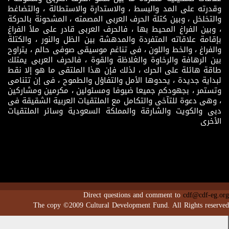
وقدرته على المد والبسط ، والاستدارة والاستطالة ، والتضاغط
والتخلخل ، وبين كتلة الحرف العربى المصمته ، المشحونة بالحركة
، وبين الفراغ المحيط بها ، فالحرف العربى قادر على ملأ الفراغ
بإقامة علاقاته المتفردة والمدهشة بين الظل والنور ، والكتلة
والفراغ ، والخط واللون ، فى تناغم موسيقى صوفى حالم ، يتراوح
بين الرهافة والرخاوة والغلاظة والقوة ، فالحرف العربى يمتلك
طاقة هائلة على الحرك ، لذلك فإن هذا الملتقى ما هو إلا نقط
لبداية جديدة ، يحدوها الأمل والتفاؤل والطموح ، فى إن تتنامى
وتستمر ، بجهودكم جميعا ضيوفا ومسئولين ، مكرمين ومشاركين
، وهى دعوة للتآخى والتكامل مع الملتقيات العربية الشقيقة فى
دبى والكويت والشارقة والمملكة السعودية وسائر الملتقيات
الأخرى
Direct questions and comment to
cdf@cdf-eg.org
The copy ©2009 Cultural Development Fund. All Rights reserved