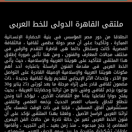
ملتقى القاهرة الدولى للخط العربى
انطلاقا من دور مصر المؤسس فى بنية الحضارة الإنسـانية
المبكرة ، وتأكيدا عـلى أن مصر دولة عظمى ثقافيا ، فالثقافة
المصرية كانت وستظل دائما هى قاطرة التقدم والرقى فى
مختلف مجالات المعارف والفنون ، ومن هنا تأتى ضرورة إطلاق
هذا الملتقى للتأكيد على هويتنا العربية والإسلامية ، حيث يأتى
الخط العربى فى مقدمة الفنون الراسخة باعتباره أحد أهم
مكونات هويتنا العربية والإسلامية الإصيلة القادرة على التواصل
مع الآخر ، وإحداث الأثر الإيجابي لتقديم رؤية ثقافية جديدة ، ذات
مضمون ثقافى قادر على إثراء مرحلة ما بعد ثورتى (25 يناير و30
يونيو) بزخم ثقافى وفنى نابع من تراثنا وحضارتنا العريقة ، بحيث
يفتح حوارا تفاعليا بناءاً مع الثقافات الأخرى ، ليؤكد أننا ونحن
نتطلع للحاق باسباب العصر الحديث بزخمه العلمى والتقنى
مستشرفين آفاق المسقبل ، فإننا فى ذات الوقت نتمسك بكل
تراثنا العربى الراسخ الأصيل . ولعلنا بهذا الملتقى نؤكد على أن
فنون الخط العربى تعبر عن حالة نادرة من حالات الفن البصرى
المعاصر، إذ جنح مبدعوه ــ منذ زمن بعيد ــ إلى التجريد ، وأقاموا
علاقات تشكيلية متفردة ما بين سمو الحرف العربى وشموخه ،