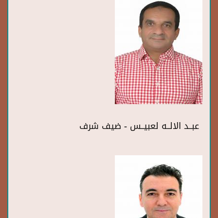
عبــد الالــه لعبيــس - ضيف شرف