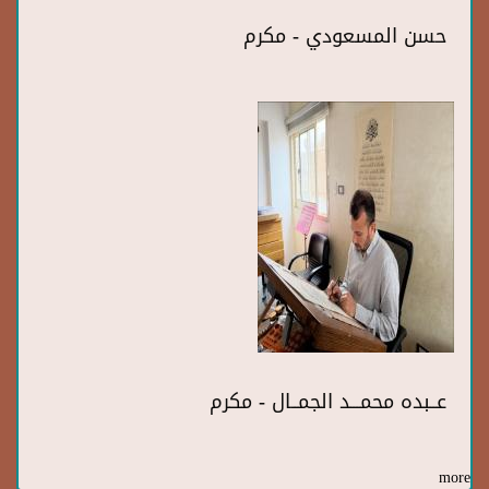
حسن المسعودي - مكرم
عــبده محمـــد الجمــال - مكرم
more