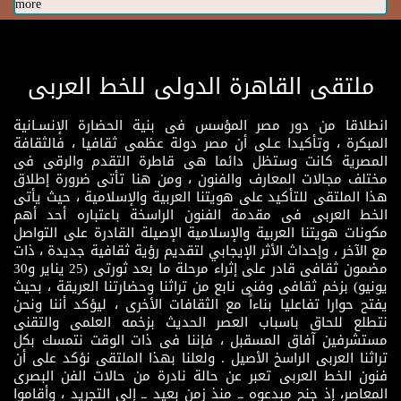
more
ملتقى القاهرة الدولى للخط العربى
انطلاقا من دور مصر المؤسس فى بنية الحضارة الإنسـانية
المبكرة ، وتأكيدا عـلى أن مصر دولة عظمى ثقافيا ، فالثقافة
المصرية كانت وستظل دائما هى قاطرة التقدم والرقى فى
مختلف مجالات المعارف والفنون ، ومن هنا تأتى ضرورة إطلاق
هذا الملتقى للتأكيد على هويتنا العربية والإسلامية ، حيث يأتى
الخط العربى فى مقدمة الفنون الراسخة باعتباره أحد أهم
مكونات هويتنا العربية والإسلامية الإصيلة القادرة على التواصل
مع الآخر ، وإحداث الأثر الإيجابي لتقديم رؤية ثقافية جديدة ، ذات
مضمون ثقافى قادر على إثراء مرحلة ما بعد ثورتى (25 يناير و30
يونيو) بزخم ثقافى وفنى نابع من تراثنا وحضارتنا العريقة ، بحيث
يفتح حوارا تفاعليا بناءاً مع الثقافات الأخرى ، ليؤكد أننا ونحن
نتطلع للحاق باسباب العصر الحديث بزخمه العلمى والتقنى
مستشرفين آفاق المسقبل ، فإننا فى ذات الوقت نتمسك بكل
تراثنا العربى الراسخ الأصيل . ولعلنا بهذا الملتقى نؤكد على أن
فنون الخط العربى تعبر عن حالة نادرة من حالات الفن البصرى
المعاصر، إذ جنح مبدعوه ــ منذ زمن بعيد ــ إلى التجريد ، وأقاموا