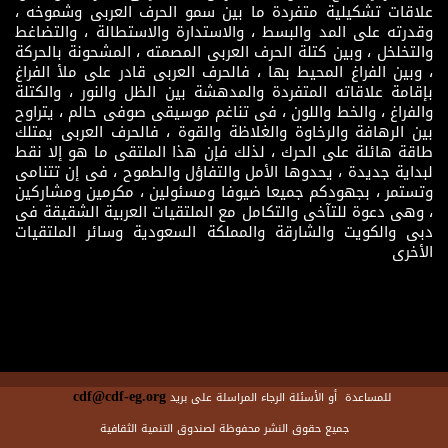
علاقات تشكيلية متفردة ما بين سمو الحرف العربى وشموخه ،
وقدرته على المد والبسط ، والاستدارة والاستطالة ، والتضاغط
والتخلخل ، وبين كتلة الحرف العربى المصمته ، المشحونة بالحركة
، وبين الفراغ المحيط بها ، فالحرف العربى قادر على ملأ الفراغ
بإقامة علاقاته المتفردة والمدهشة بين الظل والنور ، والكتلة
والفراغ ، والخط واللون ، فى تناغم موسيقى صوفى حالم ، يتراوح
بين الرهافة والرخاوة والغلاظة والقوة ، فالحرف العربى يمتلك
طاقة هائلة على الحرك ، لذلك فإن هذا الملتقى ما هو إلا نقط
لبداية جديدة ، يحدوها الأمل والتفاؤل والطموح ، فى إن تتنامى
وتستمر ، بجهودكم جميعا ضيوفا ومسئولين ، مكرمين ومشاركين
، وهى دعوة للتآخى والتكامل مع الملتقيات العربية الشقيقة فى
دبى والكويت والشارقة والمملكة السعودية وسائر الملتقيات
الأخرى
cdf@cdf-eg.org
للمساعدة أو الأسئلة الرجاء المراسلة على بريد
جميع حقوق النشر محفوظة لصندوق التنمية الثقافية