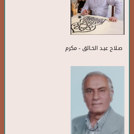
صـلاح عبـد الخـالق - مكرم