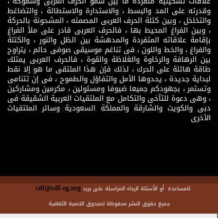
علاقات تشكيلية متفردة ما بين سمو الحرف العربى وشموخه ،
وقدرته على المد والبسط ، والاستدارة والاستطالة ، والتضاغط
والتخلخل ، وبين كتلة الحرف العربى المصمته ، المشحونة بالحركة
، وبين الفراغ المحيط بها ، فالحرف العربى قادر على ملأ الفراغ
بإقامة علاقاته المتفردة والمدهشة بين الظل والنور ، والكتلة
والفراغ ، والخط واللون ، فى تناغم موسيقى صوفى حالم ، يتراوح
بين الرهافة والرخاوة والغلاظة والقوة ، فالحرف العربى يمتلك
طاقة هائلة على الحرك ، لذلك فإن هذا الملتقى ما هو إلا نقط
لبداية جديدة ، يحدوها الأمل والتفاؤل والطموح ، فى إن تتنامى
وتستمر ، بجهودكم جميعا ضيوفا ومسئولين ، مكرمين ومشاركين
، وهى دعوة للتآخى والتكامل مع الملتقيات العربية الشقيقة فى
دبى والكويت والشارقة والمملكة السعودية وسائر الملتقيات
الأخرى
cdf@cdf-eg.org
للمساعدة أو الأسئلة الرجاء المراسلة على بريد
جميع حقوق النشر محفوظة لصندوق التنمية الثقافية