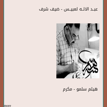
عبــد الالــه لعبيــس - ضيف شرف
هيثم سلمو - مكرم
more