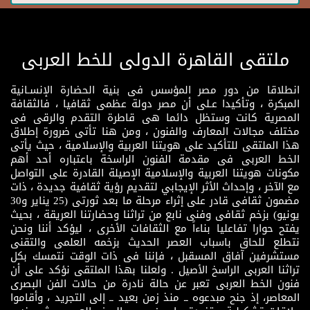
ملتقى القاهرة الدولى للخط العربى
انطلاقا من دور مصر المؤسس فى بنية الحضارة الإنسـانية
المبكرة ، وتأكيدا عـلى أن مصر دولة عظمى ثقافيا ، فالثقافة
المصرية كانت وستظل دائما هى قاطرة التقدم والرقى فى
مختلف مجالات المعارف والفنون ، ومن هنا تأتى ضرورة إطلاق
هذا الملتقى للتأكيد على هويتنا العربية والإسلامية ، حيث يأتى
الخط العربى فى مقدمة الفنون الراسخة باعتباره أحد أهم
مكونات هويتنا العربية والإسلامية الإصيلة القادرة على التواصل
مع الآخر ، وإحداث الأثر الإيجابي لتقديم رؤية ثقافية جديدة ، ذات
مضمون ثقافى قادر على إثراء مرحلة ما بعد ثورتى (25 يناير و30
يونيو) بزخم ثقافى وفنى نابع من تراثنا وحضارتنا العريقة ، بحيث
يفتح حوارا تفاعليا بناءاً مع الثقافات الأخرى ، ليؤكد أننا ونحن
نتطلع للحاق باسباب العصر الحديث بزخمه العلمى والتقنى
مستشرفين آفاق المسقبل ، فإننا فى ذات الوقت نتمسك بكل
تراثنا العربى الراسخ الأصيل . ولعلنا بهذا الملتقى نؤكد على أن
فنون الخط العربى تعبر عن حالة نادرة من حالات الفن البصرى
المعاصر، إذ جنح مبدعوه ــ منذ زمن بعيد ــ إلى التجريد ، وأقاموا