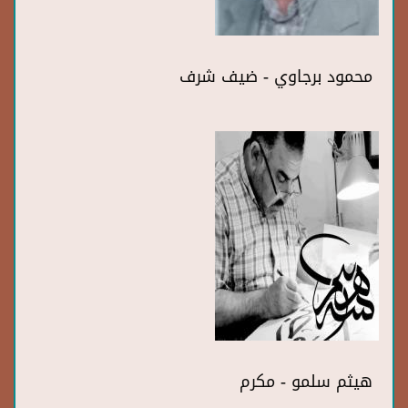
محمود برجاوي - ضيف شرف
هيثم سلمو - مكرم