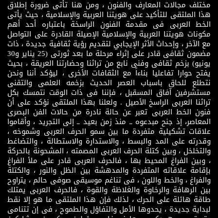
مختلف مجالات المعارف والفنون ، ومن هنا تأتى ضرورة إطلاق
هذا الملتقى للتأكيد على هويتنا العربية والإسلامية ، حيث يأتى
الخط العربى فى مقدمة الفنون الراسخة باعتباره أحد أهم
مكونات هويتنا العربية والإسلامية الإصيلة القادرة على التواصل
مع الآخر ، وإحداث الأثر الإيجابي لتقديم رؤية ثقافية جديدة ، ذات
مضمون ثقافى قادر على إثراء مرحلة ما بعد ثورتى (25 يناير و30
يونيو) بزخم ثقافى وفنى نابع من تراثنا وحضارتنا العريقة ، بحيث
يفتح حوارا تفاعليا بناءاً مع الثقافات الأخرى ، ليؤكد أننا ونحن
نتطلع للحاق باسباب العصر الحديث بزخمه العلمى والتقنى
مستشرفين آفاق المسقبل ، فإننا فى ذات الوقت نتمسك بكل
تراثنا العربى الراسخ الأصيل . ولعلنا بهذا الملتقى نؤكد على أن
فنون الخط العربى تعبر عن حالة نادرة من حالات الفن البصرى
المعاصر، إذ جنح مبدعوه ــ منذ زمن بعيد ــ إلى التجريد ، وأقاموا
علاقات تشكيلية متفردة ما بين سمو الحرف العربى وشموخه ،
وقدرته على المد والبسط ، والاستدارة والاستطالة ، والتضاغط
والتخلخل ، وبين كتلة الحرف العربى المصمته ، المشحونة بالحركة
، وبين الفراغ المحيط بها ، فالحرف العربى قادر على ملأ الفراغ
بإقامة علاقاته المتفردة والمدهشة بين الظل والنور ، والكتلة
والفراغ ، والخط واللون ، فى تناغم موسيقى صوفى حالم ، يتراوح
بين الرهافة والرخاوة والغلاظة والقوة ، فالحرف العربى يمتلك
طاقة هائلة على الحرك ، لذلك فإن هذا الملتقى ما هو إلا نقط
لبداية جديدة ، يحدوها الأمل والتفاؤل والطموح ، فى إن تتنامى