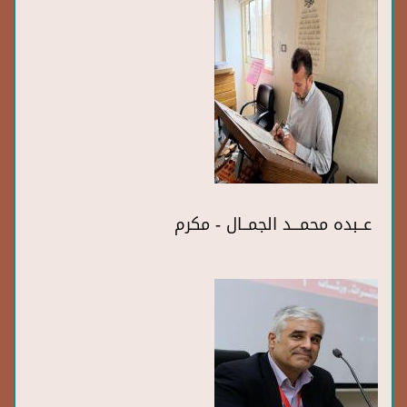
عــبده محمـــد الجمــال - مكرم