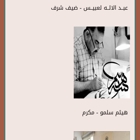
عبــد الالــه لعبيــس - ضيف شرف
هيثم سلمو - مكرم