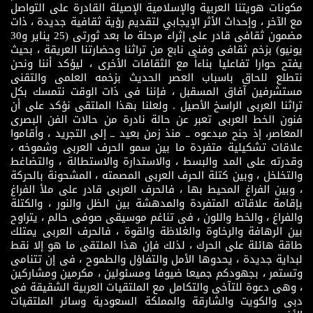
مكونات هويتنا العربية والإسلامية الإصيلة القادرة على التواصل
مع الآخر ، وإحداث الأثر الإيجابي لتقديم رؤية ثقافية جديدة ، ذات
مضمون ثقافى قادر على إثراء مرحلة ما بعد ثورتى (25 يناير و30
يونيو) بزخم ثقافى وفنى نابع من تراثنا وحضارتنا العريقة ، بحيث
يفتح حوارا تفاعليا بناءاً مع الثقافات الأخرى ، ليؤكد أننا ونحن
نتطلع للحاق باسباب العصر الحديث بزخمه العلمى والتقنى
مستشرفين آفاق المسقبل ، فإننا فى ذات الوقت نتمسك بكل
تراثنا العربى الراسخ الأصيل . ولعلنا بهذا الملتقى نؤكد على أن
فنون الخط العربى تعبر عن حالة نادرة من حالات الفن البصرى
المعاصر، إذ جنح مبدعوه ــ منذ زمن بعيد ــ إلى التجريد ، وأقاموا
علاقات تشكيلية متفردة ما بين سمو الحرف العربى وشموخه ،
وقدرته على المد والبسط ، والاستدارة والاستطالة ، والتضاغط
والتخلخل ، وبين كتلة الحرف العربى المصمته ، المشحونة بالحركة
، وبين الفراغ المحيط بها ، فالحرف العربى قادر على ملأ الفراغ
بإقامة علاقاته المتفردة والمدهشة بين الظل والنور ، والكتلة
والفراغ ، والخط واللون ، فى تناغم موسيقى صوفى حالم ، يتراوح
بين الرهافة والرخاوة والغلاظة والقوة ، فالحرف العربى يمتلك
طاقة هائلة على الحرك ، لذلك فإن هذا الملتقى ما هو إلا نقط
لبداية جديدة ، يحدوها الأمل والتفاؤل والطموح ، فى إن تتنامى
وتستمر ، بجهودكم جميعا ضيوفا ومسئولين ، مكرمين ومشاركين
، وهى دعوة للتآخى والتكامل مع الملتقيات العربية الشقيقة فى
دبى والكويت والشارقة والمملكة السعودية وسائر الملتقيات