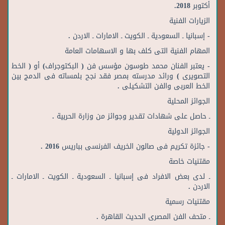
أكتوبر 2018.
الزيارات الفنية
- إسبانيا ـ السعودية ـ الكويت ـ الامارات ـ الاردن .
المهام الفنية التى كلف بها و الاسهامات العامة
- يعتبر الفنان محمد طوسون مؤسس فن ( البكتوجراف) أو ( الخط
التصويرى ) ورائد مدرسته بمصر فقد نجح بلمساته فى الدمج بين
الخط العربى والفن التشكيلى .
الجوائز المحلية
ـ حاصل على شهادات تقدير وجوائز من وزارة الحربية .
الجوائز الدولية
- جائزة تكريم فى صالون الخريف الفرنسى بباريس 2016 .
مقتنيات خاصة
ـ لدى بعض الافراد فى إسبانيا ـ السعودية ـ الكويت ـ الامارات ـ
الاردن .
مقتنيات رسمية
ـ متحف الفن المصرى الحديث القاهرة .