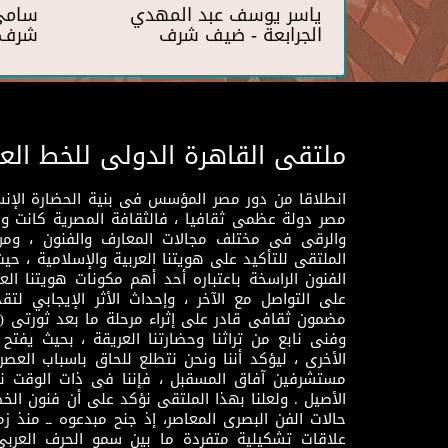
ياسر يوسف عبد المهدي
سامي 
الجرابعة - ضيف شرف
شرف
ملتقى القاهرة الدولى للخط الع
انطلاقا من دور مصر المؤسس فى بنية الحضارة الإنسـا
مصر دولة عظمى ثقافيا ، فالثقافة المصرية كانت 
والرقى فى مختلف مجالات المعارف والفنون ، ومن
الملتقى للتأكيد على هويتنا العربية والإسلامية ، ح
الفنون الراسخة باعتباره أحد أهم مكونات هويتنا العر
على التواصل مع الآخر ، وإحداث الأثر الإيجابي لت
وفنى نابع من تراثنا وحضارتنا العريقة ، بحيث يفتح حو
الأخرى ، ليؤكد أننا ونحن نتطلع للحاق باسباب العصر
مستشرفين آفاق المسقبل ، فإننا فى ذات الوقت نتم
الأصيل . ولعلنا بهذا الملتقى نؤكد على أن فنون الخط
حالات الفن البصرى المعاصر، إذ جنح مبدعوه ــ منذ زمن
علاقات تشكيلية متفردة ما بين سمو الحرف العرب