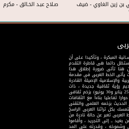
بن زين الغاوي - ضيف
صـلاح عبـد الخـالق - مكرم
ربى
نية المبكرة ، وتأكيدا عـلى أن
وستظل دائما هى قاطرة التقدم
 هنا تأتى ضرورة إطلاق هذا
يث يأتى الخط العربى فى مقدمة
بية والإسلامية الإصيلة القادرة
قديم رؤية ثقافية جديدة ، ذات
مضمون ثقافى قادر على إثراء مرحلة ما بعد ثورتى (25 يناير و30 يونيو) بزخم ثقافى
ارا تفاعليا بناءاً مع الثقافات
 الحديث بزخمه العلمى والتقنى
سك بكل تراثنا العربى الراسخ
 العربى تعبر عن حالة نادرة من
 بعيد ــ إلى التجريد ، وأقاموا
ى وشموخه ، وقدرته على المد