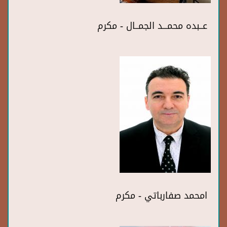
عــبده محمـــد الجمــال - مكرم
امحمد صفارباتي - مكرم