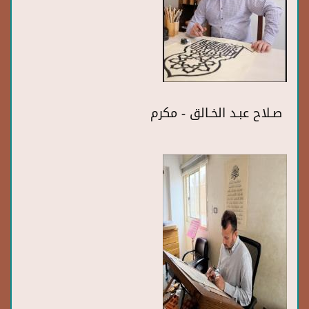
صـلاح عبـد الخـالق - مكرم