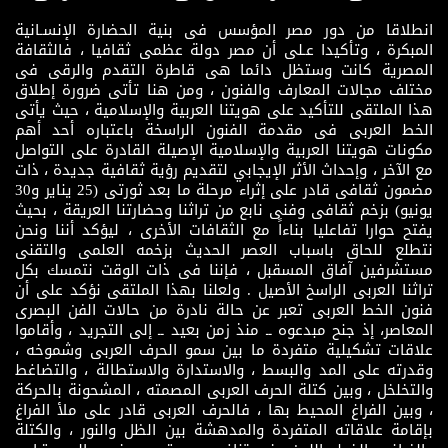
انطلاقا من دور مصر المؤسس فى بنية الحضارة الإنسـانية
المبكرة ، وتأكيدا عـلى أن مصر دولة عظمى ثقافيا ، فالثقافة
المصرية كانت وستظل دائما هى قاطرة التقدم والرقى فى
مختلف مجالات المعارف والفنون ، ومن هنا تأتى ضرورة إطلاق
هذا الملتقى للتأكيد على هويتنا العربية والإسلامية ، حيث يأتى
الخط العربى فى مقدمة الفنون الراسخة باعتباره أحد أهم
مكونات هويتنا العربية والإسلامية الإصيلة القادرة على التواصل
مع الآخر ، وإحداث الأثر الإيجابي لتقديم رؤية ثقافية جديدة ، ذات
مضمون ثقافى قادر على إثراء مرحلة ما بعد ثورتى (25 يناير و30
يونيو) بزخم ثقافى وفنى نابع من تراثنا وحضارتنا العريقة ، بحيث
يفتح حوارا تفاعليا بناءاً مع الثقافات الأخرى ، ليؤكد أننا ونحن
نتطلع للحاق باسباب العصر الحديث بزخمه العلمى والتقنى
مستشرفين آفاق المسقبل ، فإننا فى ذات الوقت نتمسك بكل
تراثنا العربى الراسخ الأصيل . ولعلنا بهذا الملتقى نؤكد على أن
فنون الخط العربى تعبر عن حالة نادرة من حالات الفن البصرى
المعاصر، إذ جنح مبدعوه ــ منذ زمن بعيد ــ إلى التجريد ، وأقاموا
علاقات تشكيلية متفردة ما بين سمو الحرف العربى وشموخه ،
وقدرته على المد والبسط ، والاستدارة والاستطالة ، والتضاغط
والتخلخل ، وبين كتلة الحرف العربى المصمته ، المشحونة بالحركة
، وبين الفراغ المحيط بها ، فالحرف العربى قادر على ملأ الفراغ
بإقامة علاقاته المتفردة والمدهشة بين الظل والنور ، والكتلة