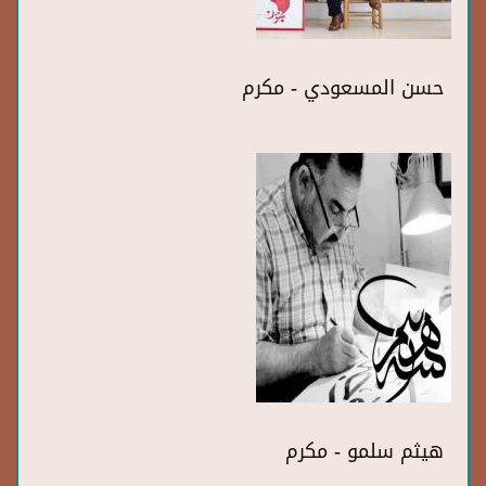
حسن المسعودي - مكرم
هيثم سلمو - مكرم