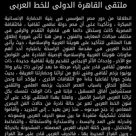
ملتقى القاهرة الدولى للخط العربى
انطلاقا من دور مصر المؤسس فى بنية الحضارة الإنسـانية
المبكرة ، وتأكيدا عـلى أن مصر دولة عظمى ثقافيا ، فالثقافة
المصرية كانت وستظل دائما هى قاطرة التقدم والرقى فى
مختلف مجالات المعارف والفنون ، ومن هنا تأتى ضرورة إطلاق
هذا الملتقى للتأكيد على هويتنا العربية والإسلامية ، حيث يأتى
الخط العربى فى مقدمة الفنون الراسخة باعتباره أحد أهم
مكونات هويتنا العربية والإسلامية الإصيلة القادرة على التواصل
مع الآخر ، وإحداث الأثر الإيجابي لتقديم رؤية ثقافية جديدة ، ذات
مضمون ثقافى قادر على إثراء مرحلة ما بعد ثورتى (25 يناير و30
يونيو) بزخم ثقافى وفنى نابع من تراثنا وحضارتنا العريقة ، بحيث
يفتح حوارا تفاعليا بناءاً مع الثقافات الأخرى ، ليؤكد أننا ونحن
نتطلع للحاق باسباب العصر الحديث بزخمه العلمى والتقنى
مستشرفين آفاق المسقبل ، فإننا فى ذات الوقت نتمسك بكل
تراثنا العربى الراسخ الأصيل . ولعلنا بهذا الملتقى نؤكد على أن
فنون الخط العربى تعبر عن حالة نادرة من حالات الفن البصرى
المعاصر، إذ جنح مبدعوه ــ منذ زمن بعيد ــ إلى التجريد ، وأقاموا
علاقات تشكيلية متفردة ما بين سمو الحرف العربى وشموخه ،
وقدرته على المد والبسط ، والاستدارة والاستطالة ، والتضاغط
والتخلخل ، وبين كتلة الحرف العربى المصمته ، المشحونة بالحركة
، وبين الفراغ المحيط بها ، فالحرف العربى قادر على ملأ الفراغ