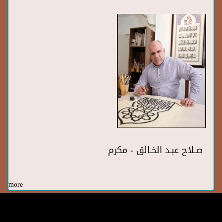
صـلاح عبـد الخـالق - مكرم
more