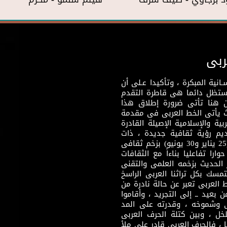
ربى
نية المبكرة ، وتأكيدا عـلى أن
وستظل دائما هى قاطرة التقدم
 هنا تأتى ضرورة إطلاق هذا
يث يأتى الخط العربى فى مقدمة
بية والإسلامية الإصيلة القادرة
قديم رؤية ثقافية جديدة ، ذات
مضمون ثقافى قادر على إثراء مرحلة ما بعد ثورتى (25 يناير و30 يونيو) بزخم ثقافى
ارا تفاعليا بناءاً مع الثقافات
 الحديث بزخمه العلمى والتقنى
سك بكل تراثنا العربى الراسخ
 العربى تعبر عن حالة نادرة من
 بعيد ــ إلى التجريد ، وأقاموا
ى وشموخه ، وقدرته على المد
لخل ، وبين كتلة الحرف العربى
ا ، فالحرف العربى قادر على ملأ