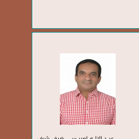
عبــد الالــه لعبيــس - ضيف شرف