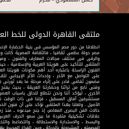
ملتقى القاهرة الدولى للخط الع
انطلاقا من دور مصر المؤسس فى بنية الحضارة الإنسـا
مصر دولة عظمى ثقافيا ، فالثقافة المصرية كانت 
والرقى فى مختلف مجالات المعارف والفنون ، ومن
الملتقى للتأكيد على هويتنا العربية والإسلامية ، ح
الفنون الراسخة باعتباره أحد أهم مكونات هويتنا العر
على التواصل مع الآخر ، وإحداث الأثر الإيجابي لت
وفنى نابع من تراثنا وحضارتنا العريقة ، بحيث يفتح حو
الأخرى ، ليؤكد أننا ونحن نتطلع للحاق باسباب العصر
مستشرفين آفاق المسقبل ، فإننا فى ذات الوقت نتم
الأصيل . ولعلنا بهذا الملتقى نؤكد على أن فنون الخط
حالات الفن البصرى المعاصر، إذ جنح مبدعوه ــ منذ زمن
علاقات تشكيلية متفردة ما بين سمو الحرف العرب
والبسط ، والاستدارة والاستطالة ، والتضاغط والتخ
المصمته ، المشحونة بالحركة ، وبين الفراغ المحيط به