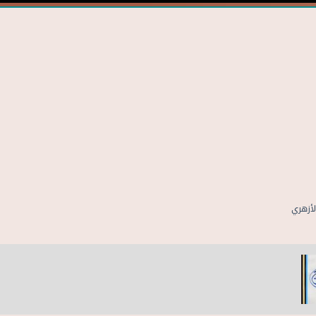
لأزهري