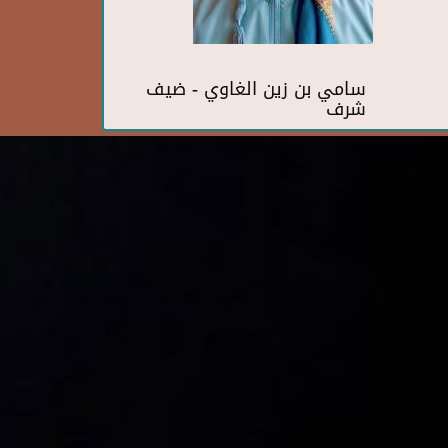
سامي بن زين الغاوي - ضيف
شرف