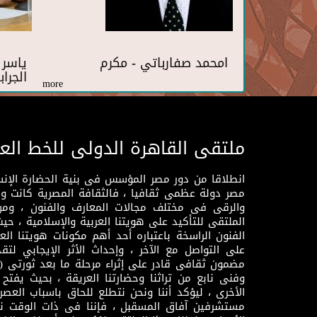
امحمد صفارباتي - مكرم
ياسر
الجرا
more
ملتقى القاهرة الدولى للخط الع
انطلاقا من دور مصر المؤسس فى بنية الحضارة الإنسـا
مصر دولة عظمى ثقافيا ، فالثقافة المصرية كانت 
والرقى فى مختلف مجالات المعارف والفنون ، ومن
الملتقى للتأكيد على هويتنا العربية والإسلامية ، ح
الفنون الراسخة باعتباره أحد أهم مكونات هويتنا العر
على التواصل مع الآخر ، وإحداث الأثر الإيجابي لت
وفنى نابع من تراثنا وحضارتنا العريقة ، بحيث يفتح حو
الأخرى ، ليؤكد أننا ونحن نتطلع للحاق باسباب العصر
مستشرفين آفاق المسقبل ، فإننا فى ذات الوقت نتم