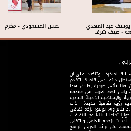
 يوسف عبد المهدي
حسن المسعودي - مكرم
بعة - ضيف شرف
ربى
نية المبكرة ، وتأكيدا عـلى أن
وستظل دائما هى قاطرة التقدم
 هنا تأتى ضرورة إطلاق هذا
يث يأتى الخط العربى فى مقدمة
بية والإسلامية الإصيلة القادرة
قديم رؤية ثقافية جديدة ، ذات
مضمون ثقافى قادر على إثراء مرحلة ما بعد ثورتى (25 يناير و30 يونيو) بزخم ثقافى
ارا تفاعليا بناءاً مع الثقافات
 الحديث بزخمه العلمى والتقنى
سك بكل تراثنا العربى الراسخ