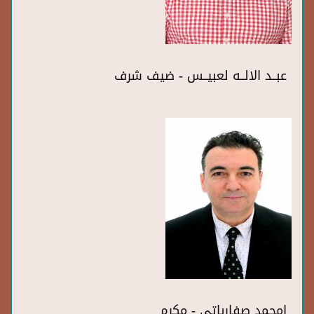
عبــد الالــه لعبيــس - ضيف شرف
امحمد صفارباتي - مكرم