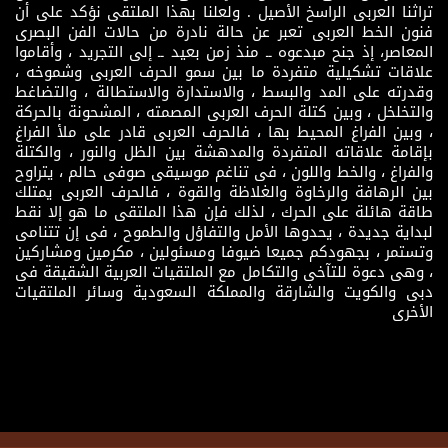
تراثنا العربى الراسخ الأصيل . ولعلنا بهذا الملتقى نؤكد على أن
فنون الخط العربى تعبر عن حالة نادرة من حالات الفن البصرى
المعاصر، إذ جنح مبدعوه ــ منذ زمن بعيد ــ إلى التجريد ، وأقاموا
علاقات تشكيلية متفردة ما بين سمو الحرف العربى وشموخه ،
وقدرته على المد والبسط ، والاستدارة والاستطالة ، والتضاغط
والتخلخل ، وبين كتلة الحرف العربى المصمته ، المشحونة بالحركة
، وبين الفراغ المحيط بها ، فالحرف العربى قادر على ملأ الفراغ
بإقامة علاقاته المتفردة والمدهشة بين الظل والنور ، والكتلة
والفراغ ، والخط واللون ، فى تناغم موسيقى صوفى حالم ، يتراوح
بين الرهافة والرخاوة والغلاظة والقوة ، فالحرف العربى يمتلك
طاقة هائلة على الحرك ، لذلك فإن هذا الملتقى ما هو إلا نقط
لبداية جديدة ، يحدوها الأمل والتفاؤل والطموح ، فى إن تتنامى
وتستمر ، بجهودكم جميعا ضيوفا ومسئولين ، مكرمين ومشاركين
، وهى دعوة للتآخى والتكامل مع الملتقيات العربية الشقيقة فى
دبى والكويت والشارقة والمملكة السعودية وسائر الملتقيات
الأخرى