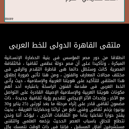
more
ملتقى القاهرة الدولى للخط العربى
انطلاقا من دور مصر المؤسس فى بنية الحضارة الإنسـانية
المبكرة ، وتأكيدا عـلى أن مصر دولة عظمى ثقافيا ، فالثقافة
المصرية كانت وستظل دائما هى قاطرة التقدم والرقى فى
مختلف مجالات المعارف والفنون ، ومن هنا تأتى ضرورة إطلاق
هذا الملتقى للتأكيد على هويتنا العربية والإسلامية ، حيث يأتى
الخط العربى فى مقدمة الفنون الراسخة باعتباره أحد أهم
مكونات هويتنا العربية والإسلامية الإصيلة القادرة على التواصل
مع الآخر ، وإحداث الأثر الإيجابي لتقديم رؤية ثقافية جديدة ، ذات
مضمون ثقافى قادر على إثراء مرحلة ما بعد ثورتى (25 يناير و30
يونيو) بزخم ثقافى وفنى نابع من تراثنا وحضارتنا العريقة ، بحيث
يفتح حوارا تفاعليا بناءاً مع الثقافات الأخرى ، ليؤكد أننا ونحن
نتطلع للحاق باسباب العصر الحديث بزخمه العلمى والتقنى
مستشرفين آفاق المسقبل ، فإننا فى ذات الوقت نتمسك بكل