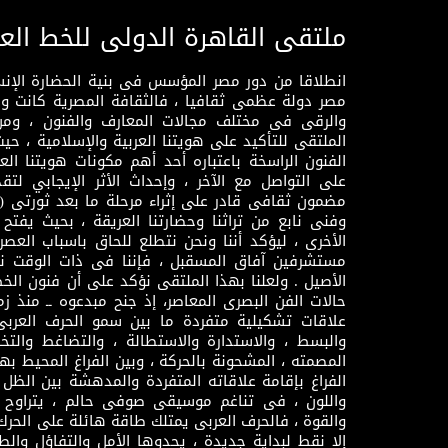
ملتقى القاهرة الدولى للخط الع
انطلاقا من دور مصر المؤسس فى بنية الحضارة الإنسـا
مصر دولة عظمى ثقافيا ، فالثقافة المصرية كانت 
والرقى فى مختلف مجالات المعارف والفنون ، ومن
الملتقى للتأكيد على هويتنا العربية والإسلامية ، ح
الفنون الراسخة باعتباره أحد أهم مكونات هويتنا العر
على التواصل مع الآخر ، وإحداث الأثر الإيجابي لت
وفنى نابع من تراثنا وحضارتنا العريقة ، بحيث يفتح حو
الأخرى ، ليؤكد أننا ونحن نتطلع للحاق باسباب العصر
مستشرفين آفاق المسقبل ، فإننا فى ذات الوقت نتم
الأصيل . ولعلنا بهذا الملتقى نؤكد على أن فنون الخط
حالات الفن البصرى المعاصر، إذ جنح مبدعوه ــ منذ زمن
علاقات تشكيلية متفردة ما بين سمو الحرف العرب
والبسط ، والاستدارة والاستطالة ، والتضاغط والتخ
المصمته ، المشحونة بالحركة ، وبين الفراغ المحيط به
الفراغ بإقامة علاقاته المتفردة والمدهشة بين الظل وا
واللون ، فى تناغم موسيقى صوفى حالم ، يتراوح بي
والقوة ، فالحرف العربى يمتلك طاقة هائلة على الحرك
إلا نقط لبداية جديدة ، يحدوها الأمل والتفاؤل وال