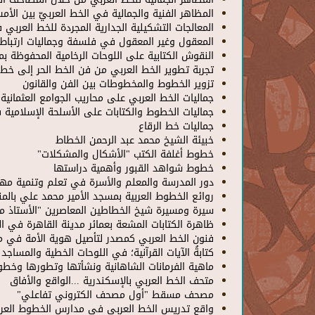
المظاهر الفنية والجمالية في الخط العربيّ بين الأم
المعالجات التشكيلية الجدارية المجردة للخط العربي
المعقول وغير المعقول في فلسفة وجماليات ارتباط 
النقوش الكتابية على اللوحات الرخامية المحفوظة ب
تجربة تطوير الخط العربي من فن الخط الحر إلى خط
تزوير الخطوط والمخطوطات بين الفن والقانون
جماليات الخط العربي على محاريب الجوامع العثمانية 
جماليات الخطوط والكتابات على الأسلحة الإسلامية
جماليات خط الرقاع
خبيئة الشيخ محمد عبد الرحمن الخطاط
خطوط أغلفة الكتب "الأشكال والمشكلات"
خطوط شواهد القبور وأهمية دراستها
دور المدرسة والمعلم والأسرة في تعلم وتنمية مهار
روائع الخطوط العربية بمسجد الأمير محمد علي بالمن
سيرة ومسيرة شيخ الخطاطين المعاصرين "الأستاذ م
ظاهرة الكتابات المشعة بعمائر مدينة القاهرة في العصر المملوكي 648
فنون الخط العربي كمصدر لتأصيل هوية الأمة في م
كتابةُ الآيات القرآنية؛ في اللوحات الخطية والمساجد
ماهية الفرمانات الشاهانية ونشأتها وتطورها وخط
متحف الخط العربي بالإسكندرية ...الواقع والأفاق
مصحف مسقط "أول مصحف الكتروني تفاعلي"
واقع تدريس الخط العربي في مدارس الخطوط العربي