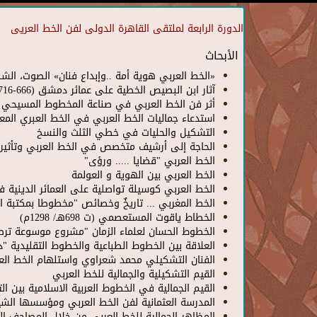
الدورة الرابعة لملتقى القاهرة الدولى لفن الخط العريى
الأبحاث
«الخط العربي هوية أمة ..وإبداع فنان» الصوت، الشكل
آثار ابن البصيص الخطية على عمائر دمشق (666-716هـ)(1267-1317م)
أثر فن الخط العربي في صناعة المخطوط المسيحي و
استدعاء جماليات الخط العربي في الخط العبري المع
التشكيل والحليات في خطي الثلث والنسخ
الحاجة إلى أرشيف متخصص في الخط العربي وتأثير ذ
الخط العربي "قضايا ..... ورؤى"
الخط العربي بين الهوية و العولمة
الخط العربي كوسيلة تواصلية على العمائر الدينية في مدينة الق
الخط المغربي ... تاريخٌ وخصائص "مخطوطا بمكتبة ال
الخطاط ياقوت المستعصمي (ت 698هـ/ 1298م)
الخطوط الحسان لعلماء الزمان "مشروع موسوعة ترصد
العلاقة بين الخطوط الطباعية والخطوط التقليدية "د
الفنان التشكيلي محمد شعراوي واستلهام الخط الع
القيم التشكيلية والجمالية للخط العربي
القيم الجمالية في الخطوط العربية الاسلامية بين ال
المدرسة العثمانية لفن الخط العربي ومؤسسها الشي
المظاهر الجمالية للخط العربي من خلال المصاحف ال