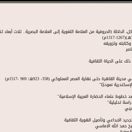
، الدلالة (الحروفية من العلامة اللغوية إلى العلامة البصرية.. ثلاث أبعاد 
كتابته وتزويقه
اصر
لك على الحياة الثقافية
اهرة حتى نهاية العصر المملوكي (358- 923هـ/ 969 -1517م)
إسكندرية نموذجًا"
 خطوط علماء الحضارة العربية الإسلامية"
راسة تحليلية"
ربي
تجديد الابداعي وتأصيل الهوية الثقافية
خ حمد الله الاماسي
مُصغرة