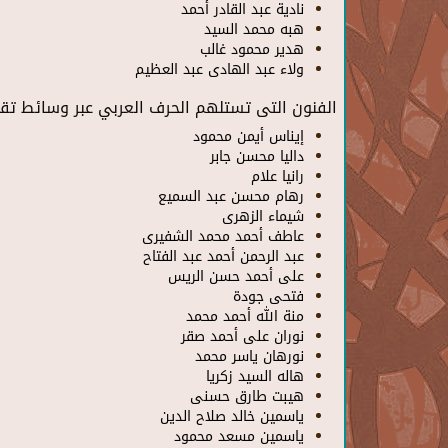
نادية عبد القادر أحمد
هبه محمد السيد
هدير محمود غالب
ولاء عبد الهادى عبد العظيم
الفنون التى تستلهم الحرف العربي عبر وسائط تقن
إيناس أيمن محمود
داليا محسن جابر
رانيا علام
رهام محسن عبد السميع
شيماء الزهرى
عاطف أحمد محمد الشفيرى
عبد الرحمن أحمد عبد الفتاح
على أحمد حسن الريس
فتحى جودة
منة الله أحمد محمد
نوران على أحمد صقر
نورهان ياسر محمد
هاله السيد زكريا
هيبت طارق حسنى
ياسمين خالد صلاح الدين
ياسمين مسعد محمود