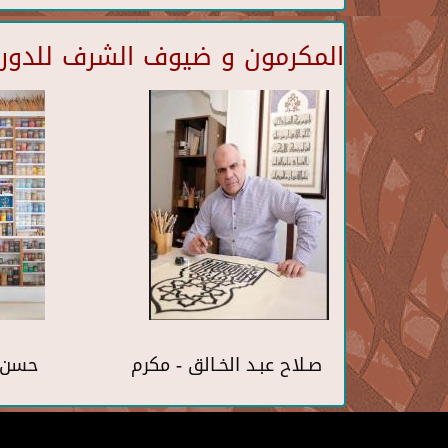
المكرمون و ضيوف الشرف للدورة 
صـلاح عبـد الخـالق - مكرم
حسن 