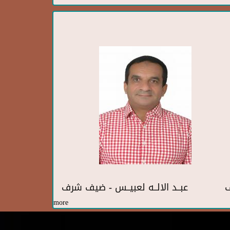
ف
عبــد الالــه لعبيــس - ضيف شرف
more