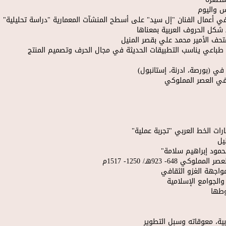
س واليوم
 في أعمال الفنان "إل سيد" على أسطح المنشآت المعمارية "دراسة تحليلية"
شكل الحروف العربية بمعناها
متحف الأمير محمد علي بقصر المنيل
 طباعي يناسب التطبيقات الحديثة في مجال الحرف وتصميم المنتج
في (بورصة، ادرنة، إستانبول)
 في العصر المملوكي
ات الخط العربي "تجربة عملية"
يل
حمود إبراهيم سلامة"
- 923هـ/ 1250- 1517م
واجهة الغزو الثقافي
 والجوامع الإسلامية
وطها
ة، معوقاته وسبل التطوير