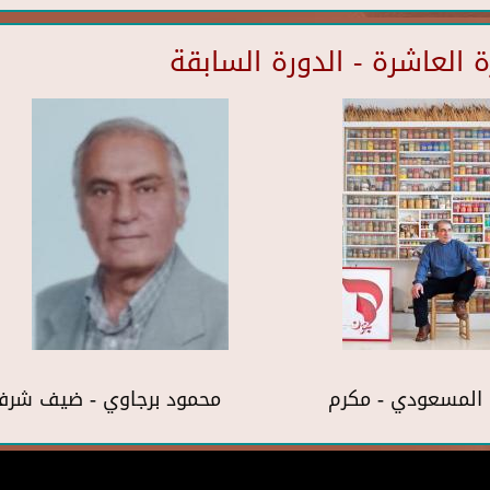
العاشرة - الدورة السابقة
المسعودي - مكرم
محمود برجاوي - ضيف شر