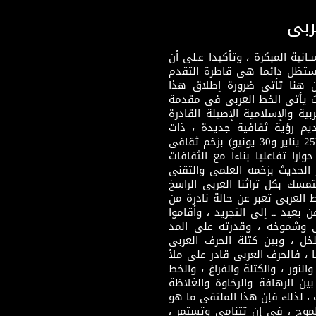
ربى
نية المبكرة ، وتأكيدا عـلى أن
وستظل دائما هى قاطرة التقدم
 هنا تأتى ضرورة إطلاق هذا
يث يأتى الخط العربى فى مقدمة
بية والإسلامية الإصيلة القادرة
قديم رؤية ثقافية جديدة ، ذات
مضمون ثقافى قادر على إثراء مرحلة ما بعد ثورتى (25 يناير و30 يونيو) بزخم ثقافى
ارا تفاعليا بناءاً مع الثقافات
 الحديث بزخمه العلمى والتقنى
سك بكل تراثنا العربى الراسخ
 العربى تعبر عن حالة نادرة من
 بعيد ــ إلى التجريد ، وأقاموا
ى وشموخه ، وقدرته على المد
لخل ، وبين كتلة الحرف العربى
ا ، فالحرف العربى قادر على ملأ
لنور ، والكتلة والفراغ ، والخط
ن الرهافة والرخاوة والغلاظة
 ، لذلك فإن هذا الملتقى ما هو
طموح ، فى إن تتنامى وتستمر ،