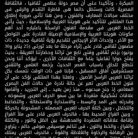
المبكرة ، وتأكيدا عـلى أن مصر دولة عظمى ثقافيا ، فالثقافة
المصرية كانت وستظل دائما هى قاطرة التقدم والرقى فى
مختلف مجالات المعارف والفنون ، ومن هنا تأتى ضرورة إطلاق
هذا الملتقى للتأكيد على هويتنا العربية والإسلامية ، حيث يأتى
الخط العربى فى مقدمة الفنون الراسخة باعتباره أحد أهم
مكونات هويتنا العربية والإسلامية الإصيلة القادرة على التواصل
مع الآخر ، وإحداث الأثر الإيجابي لتقديم رؤية ثقافية جديدة ، ذات
مضمون ثقافى قادر على إثراء مرحلة ما بعد ثورتى (25 يناير و30
يونيو) بزخم ثقافى وفنى نابع من تراثنا وحضارتنا العريقة ، بحيث
يفتح حوارا تفاعليا بناءاً مع الثقافات الأخرى ، ليؤكد أننا ونحن
نتطلع للحاق باسباب العصر الحديث بزخمه العلمى والتقنى
مستشرفين آفاق المسقبل ، فإننا فى ذات الوقت نتمسك بكل
تراثنا العربى الراسخ الأصيل . ولعلنا بهذا الملتقى نؤكد على أن
فنون الخط العربى تعبر عن حالة نادرة من حالات الفن البصرى
المعاصر، إذ جنح مبدعوه ــ منذ زمن بعيد ــ إلى التجريد ، وأقاموا
علاقات تشكيلية متفردة ما بين سمو الحرف العربى وشموخه ،
وقدرته على المد والبسط ، والاستدارة والاستطالة ، والتضاغط
والتخلخل ، وبين كتلة الحرف العربى المصمته ، المشحونة بالحركة
، وبين الفراغ المحيط بها ، فالحرف العربى قادر على ملأ الفراغ
بإقامة علاقاته المتفردة والمدهشة بين الظل والنور ، والكتلة
والفراغ ، والخط واللون ، فى تناغم موسيقى صوفى حالم ، يتراوح
بين الرهافة والرخاوة والغلاظة والقوة ، فالحرف العربى يمتلك