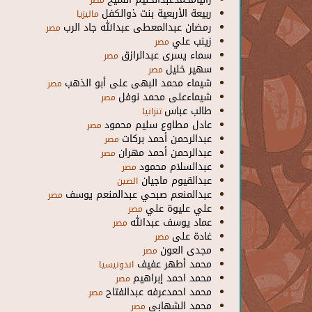
مصر
ربيعة الأربعية بنت ذوالكفل
ماليزيا
رمضان عبدالمعطى عبدالله جاد الرب
مصر
زينب علي
مصر
سماء يسرى عبدالرازق
مصر
سهير خليل
مصر
شيماء محمد البهى على أبو الذهب
مصر
شيماءعلى محمد نوفل
مصر
طالب عباس
تنزانيا
عادل مطاوع سليم محمود
مصر
عبدالرحمن أحمد بركات
مصر
عبدالرحمن أحمد مهران
مصر
عبدالسلام محمود
مصر
عبدالقيوم ماجيان
الصين
عبدالمنعم صبحي عبدالمنعم يوسف
مصر
علي عليوة علي
مصر
عماد يوسف عبدالله
مصر
غادة على
مصر
مجدى العون
مصر
محمد أطهر عفيف
اندونيسيا
محمد احمد إبراهيم
مصر
محمد احمدعرفه عبدالفتاح
مصر
محمد الشهابي
مصر