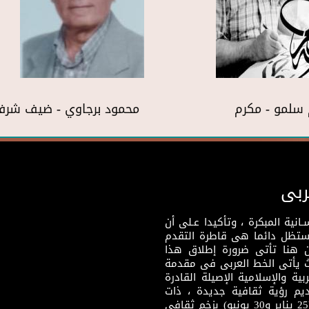
سلمو - مكرم
محمود برجاوي - ضيف شر
ربى
نية المبكرة ، وتأكيدا عـلى أن
وستظل دائما هى قاطرة التقدم
 هنا تأتى ضرورة إطلاق هذا
يث يأتى الخط العربى فى مقدمة
بية والإسلامية الإصيلة القادرة
قديم رؤية ثقافية جديدة ، ذات
مضمون ثقافى قادر على إثراء مرحلة ما بعد ثورتى (25 يناير و30 يونيو) بزخم ثقافى