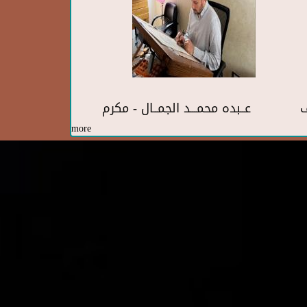
ف
عــبده محمـــد الجمــال - مكرم
more