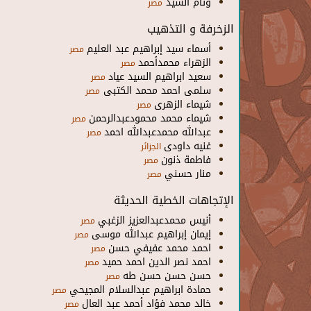
وئام السيد
مصر
الزخرفة و التذهيب
أسماء سيد إبراهيم عبد العليم
مصر
الزهراء محمدأحمد
مصر
سعيد ابراهيم السيد عياد
مصر
سلمى احمد محمد الكتبى
مصر
شيماء الزهرى
مصر
شيماء محمد محمودعبدالرحمن
مصر
عبدالله محمدعبدالله احمد
مصر
غنيه داودى
الجزائر
فاطمة ذنون
مصر
منار حسني
مصر
الإتجاهات الخطية الحديثة
أنيس محمدعبدالعزيز الزغبي
مصر
إيمان إبراهيم عبدالله موسى
مصر
احمد محمد عفيفي حسن
مصر
احمد نصر الدين احمد حميد
مصر
حسن حسن حسن طه
مصر
حمادة ابراهيم عبدالسلام المجيحي
مصر
خالد محمد فؤاد أحمد عبد العال
مصر