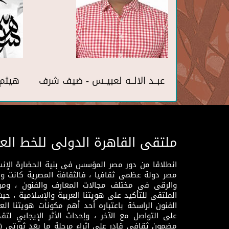
عبــد الالــه لعبيــس - ضيف شرف
هيثم 
ملتقى القاهرة الدولى للخط الع
انطلاقا من دور مصر المؤسس فى بنية الحضارة الإنسـا
مصر دولة عظمى ثقافيا ، فالثقافة المصرية كانت 
والرقى فى مختلف مجالات المعارف والفنون ، ومن
الملتقى للتأكيد على هويتنا العربية والإسلامية ، ح
الفنون الراسخة باعتباره أحد أهم مكونات هويتنا العر
على التواصل مع الآخر ، وإحداث الأثر الإيجابي لت