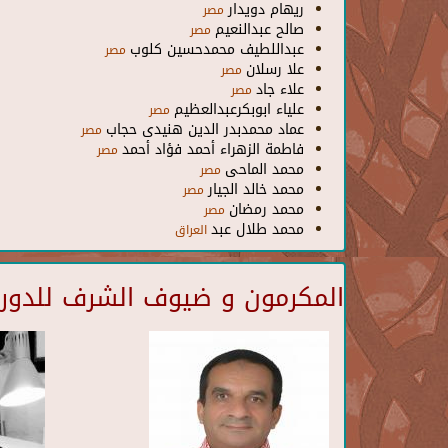
ريهام دويدار
مصر
صالح عبدالنعيم
مصر
عبداللطيف محمدحسين كلوب
مصر
علا رسلان
مصر
علاء جاد
مصر
علياء ابوبكرعبدالعظيم
مصر
عماد محمدبدر الدين هنيدى حجاب
مصر
فاطمة الزهراء أحمد فؤاد أحمد
مصر
محمد الماحى
مصر
محمد خالد الجيار
مصر
محمد رمضان
مصر
محمد طلال عبد
العراق
المكرمون و ضيوف الشرف للدورة 