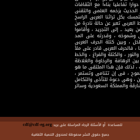
ارا تفاعليا بناءاً مع الثقافات
 الحديث بزخمه العلمى والتقنى
سك بكل تراثنا العربى الراسخ
 العربى تعبر عن حالة نادرة من
 بعيد ــ إلى التجريد ، وأقاموا
ى وشموخه ، وقدرته على المد
لخل ، وبين كتلة الحرف العربى
ا ، فالحرف العربى قادر على ملأ
لنور ، والكتلة والفراغ ، والخط
ن الرهافة والرخاوة والغلاظة
 ، لذلك فإن هذا الملتقى ما هو
طموح ، فى إن تتنامى وتستمر ،
 ، وهى دعوة للتآخى والتكامل
ارقة والمملكة السعودية وسائر
cdf@cdf-eg.org
للمساعدة أو الأسئلة الرجاء المراسلة على بريد
جميع حقوق النشر محفوظة لصندوق التنمية الثقافية