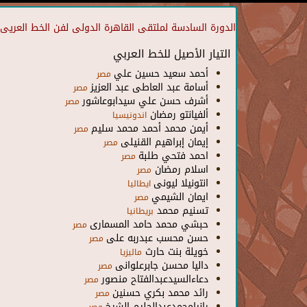
الدورة السادسة لملتقى القاهرة الدولى لفن الخط العريى
التيار الأصيل للخط العربي
أحمد سعيد حسين علي
مصر
أسامة عبد العاطى عبد العزيز
مصر
أشرف حسن علي سيدابوعاشور
مصر
ألفيانتو رمضان
اندونيسيا
أيمن محمد أحمد محمد سليم
مصر
إيمان إبراهيم القنيلى
مصر
احمد فتحي طلبة
مصر
اسلام رمضان
مصر
انتونيلا ليونى
ايطاليا
ايمان الشيمي
مصر
تسنيم محمد
بريطانيا
حبشي محمد حامد المسمارى
مصر
حسن محسب عبدربه على
مصر
خويلة بنت حارث
ماليزيا
داليا محسن جابرعلوانى
مصر
دعاءالسيدعبدالفتاح منصور
مصر
رائد محمد بكري حسنين
مصر
رانيامحمدعبدالحليم الشيخ