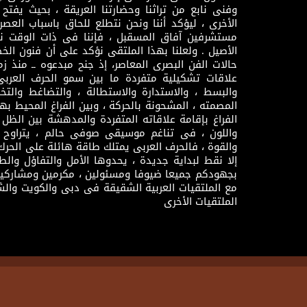
وفنى نابع من تراثنا وحضارتنا العريقة ، بحيث يفتح حو
الأخرى ، ليؤكد أننا ونحن نتطلع للحاق باسباب العصر
مستشرفين آفاق المسقبل ، فإننا فى ذات الوقت نتم
الأصيل . ولعلنا بهذا الملتقى نؤكد على أن فنون الخط
حالات الفن البصرى المعاصر، إذ جنح مبدعوه ــ منذ زمن
علاقات تشكيلية متفردة ما بين سمو الحرف العرب
والبسط ، والاستدارة والاستطالة ، والتضاغط والتخ
المصمته ، المشحونة بالحركة ، وبين الفراغ المحيط به
الفراغ بإقامة علاقاته المتفردة والمدهشة بين الظل وا
واللون ، فى تناغم موسيقى صوفى حالم ، يتراوح بي
والقوة ، فالحرف العربى يمتلك طاقة هائلة على الحرك
إلا نقط لبداية جديدة ، يحدوها الأمل والتفاؤل وال
بجهودكم جميعا ضيوفا ومسئولين ، مكرمين ومشاركين
مع الملتقيات العربية الشقيقة فى دبى والكويت والش
الملتقيات الأخرى