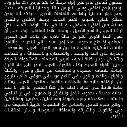
مضمون ثقافى قادر على إثراء مرحلة ما بعد ثورتى (25 يناير و30
يونيو) بزخم ثقافى وفنى نابع من تراثنا وحضارتنا العريقة ، بحيث
يفتح حوارا تفاعليا بناءاً مع الثقافات الأخرى ، ليؤكد أننا ونحن
نتطلع للحاق باسباب العصر الحديث بزخمه العلمى والتقنى
مستشرفين آفاق المسقبل ، فإننا فى ذات الوقت نتمسك بكل
تراثنا العربى الراسخ الأصيل . ولعلنا بهذا الملتقى نؤكد على أن
فنون الخط العربى تعبر عن حالة نادرة من حالات الفن البصرى
المعاصر، إذ جنح مبدعوه ــ منذ زمن بعيد ــ إلى التجريد ، وأقاموا
علاقات تشكيلية متفردة ما بين سمو الحرف العربى وشموخه ،
وقدرته على المد والبسط ، والاستدارة والاستطالة ، والتضاغط
والتخلخل ، وبين كتلة الحرف العربى المصمته ، المشحونة بالحركة
، وبين الفراغ المحيط بها ، فالحرف العربى قادر على ملأ الفراغ
بإقامة علاقاته المتفردة والمدهشة بين الظل والنور ، والكتلة
والفراغ ، والخط واللون ، فى تناغم موسيقى صوفى حالم ، يتراوح
بين الرهافة والرخاوة والغلاظة والقوة ، فالحرف العربى يمتلك
طاقة هائلة على الحرك ، لذلك فإن هذا الملتقى ما هو إلا نقط
لبداية جديدة ، يحدوها الأمل والتفاؤل والطموح ، فى إن تتنامى
وتستمر ، بجهودكم جميعا ضيوفا ومسئولين ، مكرمين ومشاركين
، وهى دعوة للتآخى والتكامل مع الملتقيات العربية الشقيقة فى
دبى والكويت والشارقة والمملكة السعودية وسائر الملتقيات
الأخرى