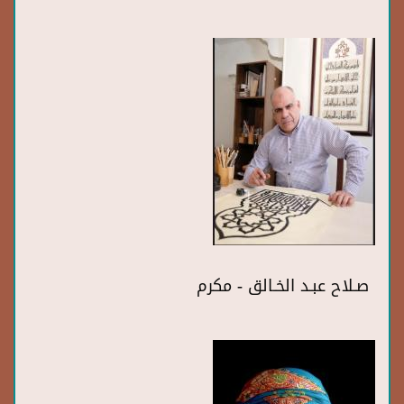
صـلاح عبـد الخـالق - مكرم