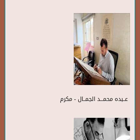
عــبده محمـــد الجمــال - مكرم