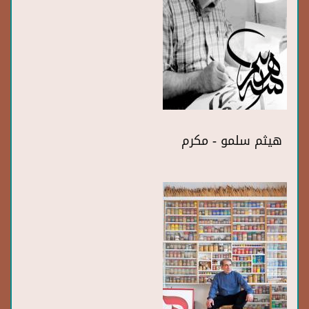
هيثم سلمو - مكرم