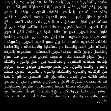
مضمون ثقافى قادر على إثراء مرحلة ما بعد ثورتى (25 يناير و30
يونيو) بزخم ثقافى وفنى نابع من تراثنا وحضارتنا العريقة ، بحيث
يفتح حوارا تفاعليا بناءاً مع الثقافات الأخرى ، ليؤكد أننا ونحن
نتطلع للحاق باسباب العصر الحديث بزخمه العلمى والتقنى
مستشرفين آفاق المسقبل ، فإننا فى ذات الوقت نتمسك بكل
تراثنا العربى الراسخ الأصيل . ولعلنا بهذا الملتقى نؤكد على أن
فنون الخط العربى تعبر عن حالة نادرة من حالات الفن البصرى
المعاصر، إذ جنح مبدعوه ــ منذ زمن بعيد ــ إلى التجريد ، وأقاموا
علاقات تشكيلية متفردة ما بين سمو الحرف العربى وشموخه ،
وقدرته على المد والبسط ، والاستدارة والاستطالة ، والتضاغط
والتخلخل ، وبين كتلة الحرف العربى المصمته ، المشحونة بالحركة
، وبين الفراغ المحيط بها ، فالحرف العربى قادر على ملأ الفراغ
بإقامة علاقاته المتفردة والمدهشة بين الظل والنور ، والكتلة
والفراغ ، والخط واللون ، فى تناغم موسيقى صوفى حالم ، يتراوح
بين الرهافة والرخاوة والغلاظة والقوة ، فالحرف العربى يمتلك
طاقة هائلة على الحرك ، لذلك فإن هذا الملتقى ما هو إلا نقط
لبداية جديدة ، يحدوها الأمل والتفاؤل والطموح ، فى إن تتنامى
وتستمر ، بجهودكم جميعا ضيوفا ومسئولين ، مكرمين ومشاركين
، وهى دعوة للتآخى والتكامل مع الملتقيات العربية الشقيقة فى
دبى والكويت والشارقة والمملكة السعودية وسائر الملتقيات
الأخرى