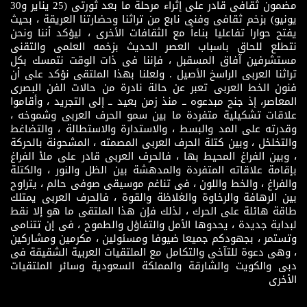
مضمون ثقافى قادر على إثراء مرحلة ما بعد ثورتى (25 يناير و30
يونيو) بزخم ثقافى وفنى نابع من تراثنا وحضارتنا العريقة ، بحيث
يفتح حوارا تفاعليا بناءاً مع الثقافات الأخرى ، ليؤكد أننا ونحن
نتطلع للحاق باسباب العصر الحديث بزخمه العلمى والتقنى
مستشرفين آفاق المسقبل ، فإننا فى ذات الوقت نتمسك بكل
تراثنا العربى الراسخ الأصيل . ولعلنا بهذا الملتقى نؤكد على أن
فنون الخط العربى تعبر عن حالة نادرة من حالات الفن البصرى
المعاصر، إذ جنح مبدعوه ــ منذ زمن بعيد ــ إلى التجريد ، وأقاموا
علاقات تشكيلية متفردة ما بين سمو الحرف العربى وشموخه ،
وقدرته على المد والبسط ، والاستدارة والاستطالة ، والتضاغط
والتخلخل ، وبين كتلة الحرف العربى المصمته ، المشحونة بالحركة
، وبين الفراغ المحيط بها ، فالحرف العربى قادر على ملأ الفراغ
بإقامة علاقاته المتفردة والمدهشة بين الظل والنور ، والكتلة
والفراغ ، والخط واللون ، فى تناغم موسيقى صوفى حالم ، يتراوح
بين الرهافة والرخاوة والغلاظة والقوة ، فالحرف العربى يمتلك
طاقة هائلة على الحرك ، لذلك فإن هذا الملتقى ما هو إلا نقط
لبداية جديدة ، يحدوها الأمل والتفاؤل والطموح ، فى إن تتنامى
وتستمر ، بجهودكم جميعا ضيوفا ومسئولين ، مكرمين ومشاركين
، وهى دعوة للتآخى والتكامل مع الملتقيات العربية الشقيقة فى
دبى والكويت والشارقة والمملكة السعودية وسائر الملتقيات
الأخرى