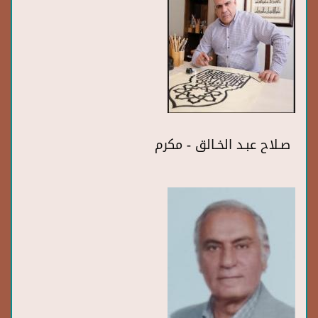
صـلاح عبـد الخـالق - مكرم