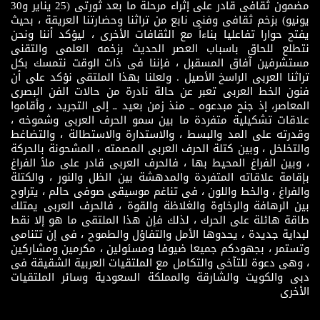
مضمون ثقافى قادر على إثراء مرحلة ما بعد ثورتى (25 يناير و30
يونيو) بزخم ثقافى وفنى نابع من تراثنا وحضارتنا العريقة ، بحيث
يفتح حوارا تفاعليا بناءاً مع الثقافات الأخرى ، ليؤكد أننا ونحن
نتطلع للحاق باسباب العصر الحديث بزخمه العلمى والتقنى
مستشرفين آفاق المسقبل ، فإننا فى ذات الوقت نتمسك بكل
تراثنا العربى الراسخ الأصيل . ولعلنا بهذا الملتقى نؤكد على أن
فنون الخط العربى تعبر عن حالة نادرة من حالات الفن البصرى
المعاصر، إذ جنح مبدعوه ــ منذ زمن بعيد ــ إلى التجريد ، وأقاموا
علاقات تشكيلية متفردة ما بين سمو الحرف العربى وشموخه ،
وقدرته على المد والبسط ، والاستدارة والاستطالة ، والتضاغط
والتخلخل ، وبين كتلة الحرف العربى المصمته ، المشحونة بالحركة
، وبين الفراغ المحيط بها ، فالحرف العربى قادر على ملأ الفراغ
بإقامة علاقاته المتفردة والمدهشة بين الظل والنور ، والكتلة
والفراغ ، والخط واللون ، فى تناغم موسيقى صوفى حالم ، يتراوح
بين الرهافة والرخاوة والغلاظة والقوة ، فالحرف العربى يمتلك
طاقة هائلة على الحرك ، لذلك فإن هذا الملتقى ما هو إلا نقط
لبداية جديدة ، يحدوها الأمل والتفاؤل والطموح ، فى إن تتنامى
وتستمر ، بجهودكم جميعا ضيوفا ومسئولين ، مكرمين ومشاركين
، وهى دعوة للتآخى والتكامل مع الملتقيات العربية الشقيقة فى
دبى والكويت والشارقة والمملكة السعودية وسائر الملتقيات
الأخرى