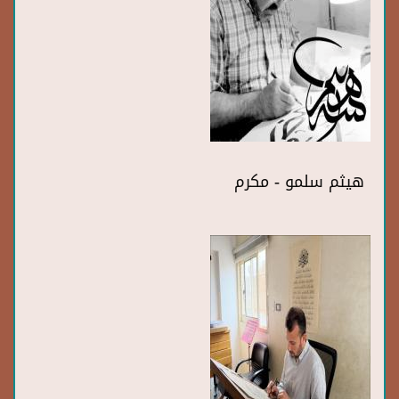
هيثم سلمو - مكرم