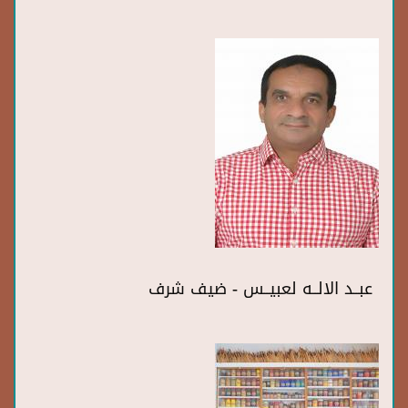
عبــد الالــه لعبيــس - ضيف شرف