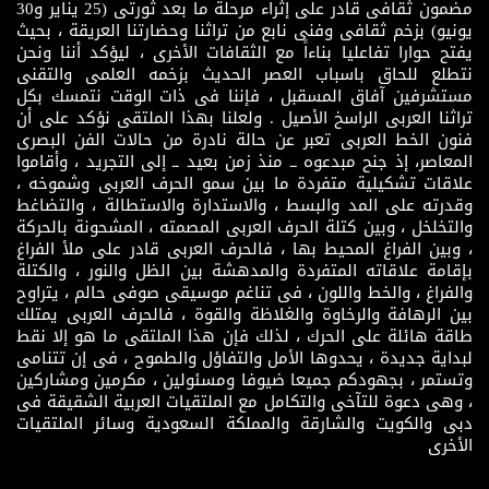
مضمون ثقافى قادر على إثراء مرحلة ما بعد ثورتى (25 يناير و30
يونيو) بزخم ثقافى وفنى نابع من تراثنا وحضارتنا العريقة ، بحيث
يفتح حوارا تفاعليا بناءاً مع الثقافات الأخرى ، ليؤكد أننا ونحن
نتطلع للحاق باسباب العصر الحديث بزخمه العلمى والتقنى
مستشرفين آفاق المسقبل ، فإننا فى ذات الوقت نتمسك بكل
تراثنا العربى الراسخ الأصيل . ولعلنا بهذا الملتقى نؤكد على أن
فنون الخط العربى تعبر عن حالة نادرة من حالات الفن البصرى
المعاصر، إذ جنح مبدعوه ــ منذ زمن بعيد ــ إلى التجريد ، وأقاموا
علاقات تشكيلية متفردة ما بين سمو الحرف العربى وشموخه ،
وقدرته على المد والبسط ، والاستدارة والاستطالة ، والتضاغط
والتخلخل ، وبين كتلة الحرف العربى المصمته ، المشحونة بالحركة
، وبين الفراغ المحيط بها ، فالحرف العربى قادر على ملأ الفراغ
بإقامة علاقاته المتفردة والمدهشة بين الظل والنور ، والكتلة
والفراغ ، والخط واللون ، فى تناغم موسيقى صوفى حالم ، يتراوح
بين الرهافة والرخاوة والغلاظة والقوة ، فالحرف العربى يمتلك
طاقة هائلة على الحرك ، لذلك فإن هذا الملتقى ما هو إلا نقط
لبداية جديدة ، يحدوها الأمل والتفاؤل والطموح ، فى إن تتنامى
وتستمر ، بجهودكم جميعا ضيوفا ومسئولين ، مكرمين ومشاركين
، وهى دعوة للتآخى والتكامل مع الملتقيات العربية الشقيقة فى
دبى والكويت والشارقة والمملكة السعودية وسائر الملتقيات
الأخرى