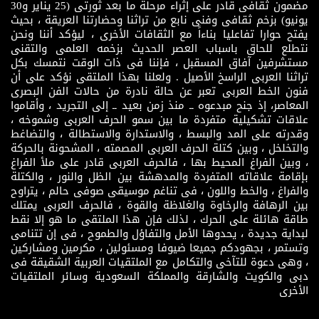
مضمون ثقافى قادر على إثراء مرحلة ما بعد ثورتى (25 يناير و30
يونيو) بزخم ثقافى وفنى نابع من تراثنا وحضارتنا العريقة ، بحيث
يفتح حوارا تفاعليا بناءاً مع الثقافات الأخرى ، ليؤكد أننا ونحن
نتطلع للحاق باسباب العصر الحديث بزخمه العلمى والتقنى
مستشرفين آفاق المسقبل ، فإننا فى ذات الوقت نتمسك بكل
تراثنا العربى الراسخ الأصيل . ولعلنا بهذا الملتقى نؤكد على أن
فنون الخط العربى تعبر عن حالة نادرة من حالات الفن البصرى
المعاصر، إذ جنح مبدعوه ــ منذ زمن بعيد ــ إلى التجريد ، وأقاموا
علاقات تشكيلية متفردة ما بين سمو الحرف العربى وشموخه ،
وقدرته على المد والبسط ، والاستدارة والاستطالة ، والتضاغط
والتخلخل ، وبين كتلة الحرف العربى المصمته ، المشحونة بالحركة
، وبين الفراغ المحيط بها ، فالحرف العربى قادر على ملأ الفراغ
بإقامة علاقاته المتفردة والمدهشة بين الظل والنور ، والكتلة
والفراغ ، والخط واللون ، فى تناغم موسيقى صوفى حالم ، يتراوح
بين الرهافة والرخاوة والغلاظة والقوة ، فالحرف العربى يمتلك
طاقة هائلة على الحرك ، لذلك فإن هذا الملتقى ما هو إلا نقط
لبداية جديدة ، يحدوها الأمل والتفاؤل والطموح ، فى إن تتنامى
وتستمر ، بجهودكم جميعا ضيوفا ومسئولين ، مكرمين ومشاركين
، وهى دعوة للتآخى والتكامل مع الملتقيات العربية الشقيقة فى
دبى والكويت والشارقة والمملكة السعودية وسائر الملتقيات
الأخرى