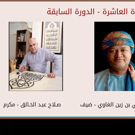
العاشرة - الدورة السابقة
بن زين الغاوي - ضيف
صـلاح عبـد الخـالق - مكرم