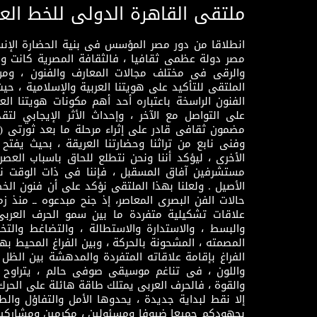
ملتقى القاهرة الدولى للخط الع
انطلاقا من دور مصر المؤسس فى بنية الحضارة الإنسـا
مصر دولة عظمى ثقافيا ، فالثقافة المصرية كانت 
والرقى فى مختلف مجالات المعارف والفنون ، ومن
الملتقى للتأكيد على هويتنا العربية والإسلامية ، ح
الفنون الراسخة باعتباره أحد أهم مكونات هويتنا العر
على التواصل مع الآخر ، وإحداث الأثر الإيجابي لت
وفنى نابع من تراثنا وحضارتنا العريقة ، بحيث يفتح حو
الأخرى ، ليؤكد أننا ونحن نتطلع للحاق باسباب العصر
مستشرفين آفاق المسقبل ، فإننا فى ذات الوقت نتم
الأصيل . ولعلنا بهذا الملتقى نؤكد على أن فنون الخط
حالات الفن البصرى المعاصر، إذ جنح مبدعوه ــ منذ زمن
علاقات تشكيلية متفردة ما بين سمو الحرف العرب
والبسط ، والاستدارة والاستطالة ، والتضاغط والتخ
المصمته ، المشحونة بالحركة ، وبين الفراغ المحيط به
الفراغ بإقامة علاقاته المتفردة والمدهشة بين الظل وا
واللون ، فى تناغم موسيقى صوفى حالم ، يتراوح بي
والقوة ، فالحرف العربى يمتلك طاقة هائلة على الحرك
إلا نقط لبداية جديدة ، يحدوها الأمل والتفاؤل وال
بجهودكم جميعا ضيوفا ومسئولين ، مكرمين ومشاركين