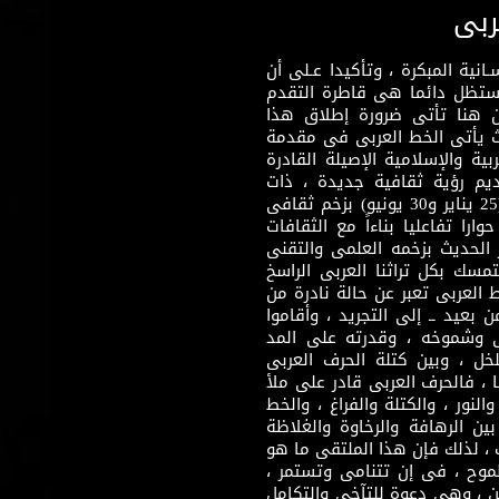
ربى
نية المبكرة ، وتأكيدا عـلى أن
وستظل دائما هى قاطرة التقدم
 هنا تأتى ضرورة إطلاق هذا
يث يأتى الخط العربى فى مقدمة
بية والإسلامية الإصيلة القادرة
قديم رؤية ثقافية جديدة ، ذات
مضمون ثقافى قادر على إثراء مرحلة ما بعد ثورتى (25 يناير و30 يونيو) بزخم ثقافى
ارا تفاعليا بناءاً مع الثقافات
 الحديث بزخمه العلمى والتقنى
سك بكل تراثنا العربى الراسخ
 العربى تعبر عن حالة نادرة من
 بعيد ــ إلى التجريد ، وأقاموا
ى وشموخه ، وقدرته على المد
لخل ، وبين كتلة الحرف العربى
ا ، فالحرف العربى قادر على ملأ
لنور ، والكتلة والفراغ ، والخط
ن الرهافة والرخاوة والغلاظة
 ، لذلك فإن هذا الملتقى ما هو
طموح ، فى إن تتنامى وتستمر ،
 ، وهى دعوة للتآخى والتكامل