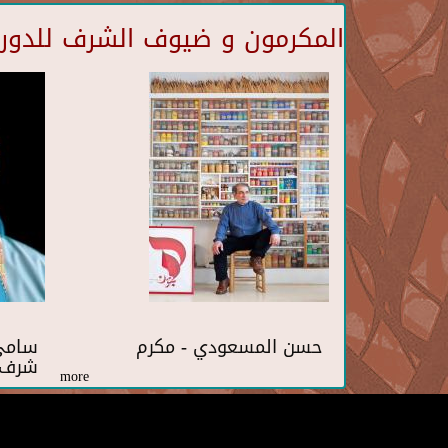
المكرمون و ضيوف الشرف للدورة 
حسن المسعودي - مكرم
سامي 
شرف
more