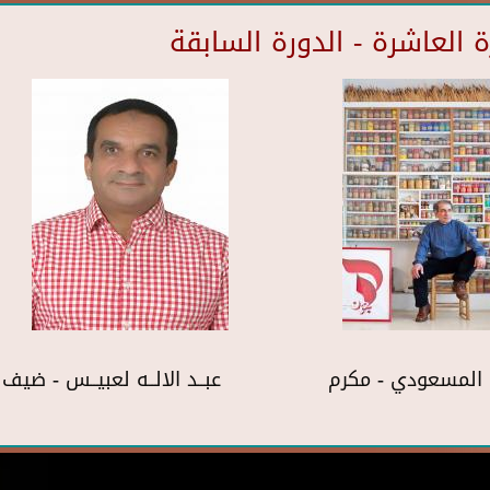
العاشرة - الدورة السابقة
المسعودي - مكرم
عبــد الالــه لعبيــس - ضي