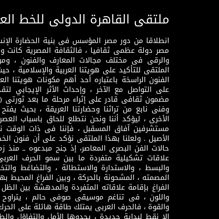
ملتقى القاهرة الدولى للخط الع
انطلاقا من دور مصر المؤسس فى بنية الحضارة الإنسـا
مصر دولة عظمى ثقافيا ، فالثقافة المصرية كانت 
والرقى فى مختلف مجالات المعارف والفنون ، ومن
الملتقى للتأكيد على هويتنا العربية والإسلامية ، ح
الفنون الراسخة باعتباره أحد أهم مكونات هويتنا العر
على التواصل مع الآخر ، وإحداث الأثر الإيجابي لت
وفنى نابع من تراثنا وحضارتنا العريقة ، بحيث يفتح حو
الأخرى ، ليؤكد أننا ونحن نتطلع للحاق باسباب العصر
مستشرفين آفاق المسقبل ، فإننا فى ذات الوقت نتم
الأصيل . ولعلنا بهذا الملتقى نؤكد على أن فنون الخط
حالات الفن البصرى المعاصر، إذ جنح مبدعوه ــ منذ زمن
علاقات تشكيلية متفردة ما بين سمو الحرف العرب
والبسط ، والاستدارة والاستطالة ، والتضاغط والتخ
المصمته ، المشحونة بالحركة ، وبين الفراغ المحيط به
الفراغ بإقامة علاقاته المتفردة والمدهشة بين الظل وا
واللون ، فى تناغم موسيقى صوفى حالم ، يتراوح بي
والقوة ، فالحرف العربى يمتلك طاقة هائلة على الحرك
إلا نقط لبداية جديدة ، يحدوها الأمل والتفاؤل وال