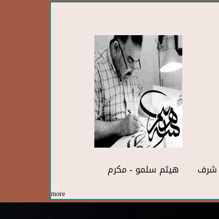
ف شرف
هيثم سلمو - مكرم
more