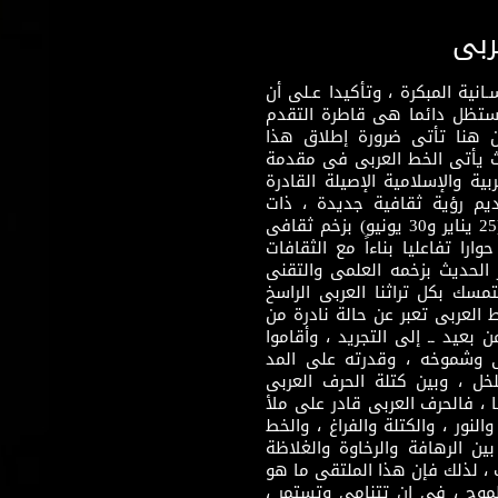
ربى
نية المبكرة ، وتأكيدا عـلى أن
وستظل دائما هى قاطرة التقدم
 هنا تأتى ضرورة إطلاق هذا
يث يأتى الخط العربى فى مقدمة
بية والإسلامية الإصيلة القادرة
قديم رؤية ثقافية جديدة ، ذات
مضمون ثقافى قادر على إثراء مرحلة ما بعد ثورتى (25 يناير و30 يونيو) بزخم ثقافى
ارا تفاعليا بناءاً مع الثقافات
 الحديث بزخمه العلمى والتقنى
سك بكل تراثنا العربى الراسخ
 العربى تعبر عن حالة نادرة من
 بعيد ــ إلى التجريد ، وأقاموا
ى وشموخه ، وقدرته على المد
لخل ، وبين كتلة الحرف العربى
ا ، فالحرف العربى قادر على ملأ
لنور ، والكتلة والفراغ ، والخط
ن الرهافة والرخاوة والغلاظة
 ، لذلك فإن هذا الملتقى ما هو
طموح ، فى إن تتنامى وتستمر ،