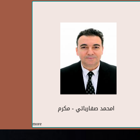
امحمد صفارباتي - مكرم
more