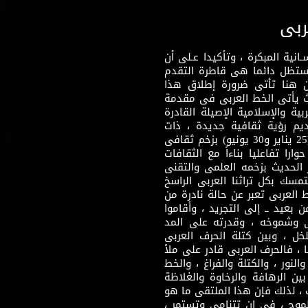
ربى
نية المبكرة ، وتأكيدا عـلى أن
وستظل دائما هى قاطرة التقدم
 هنا تأتى ضرورة إطلاق هذا
يث يأتى الخط العربى فى مقدمة
بية والإسلامية الإصيلة القادرة
قديم رؤية ثقافية جديدة ، ذات
مضمون ثقافى قادر على إثراء مرحلة ما بعد ثورتى (25 يناير و30 يونيو) بزخم ثقافى
ارا تفاعليا بناءاً مع الثقافات
 الحديث بزخمه العلمى والتقنى
سك بكل تراثنا العربى الراسخ
 العربى تعبر عن حالة نادرة من
 بعيد ــ إلى التجريد ، وأقاموا
ى وشموخه ، وقدرته على المد
لخل ، وبين كتلة الحرف العربى
ا ، فالحرف العربى قادر على ملأ
لنور ، والكتلة والفراغ ، والخط
ن الرهافة والرخاوة والغلاظة
 ، لذلك فإن هذا الملتقى ما هو
طموح ، فى إن تتنامى وتستمر ،