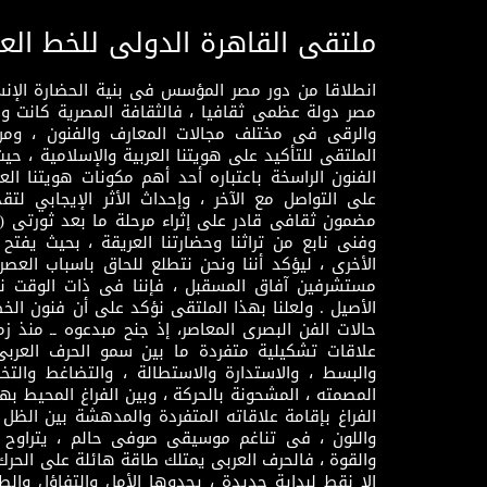
ملتقى القاهرة الدولى للخط الع
انطلاقا من دور مصر المؤسس فى بنية الحضارة الإنسـا
مصر دولة عظمى ثقافيا ، فالثقافة المصرية كانت 
والرقى فى مختلف مجالات المعارف والفنون ، ومن
الملتقى للتأكيد على هويتنا العربية والإسلامية ، ح
الفنون الراسخة باعتباره أحد أهم مكونات هويتنا العر
على التواصل مع الآخر ، وإحداث الأثر الإيجابي لت
وفنى نابع من تراثنا وحضارتنا العريقة ، بحيث يفتح حو
الأخرى ، ليؤكد أننا ونحن نتطلع للحاق باسباب العصر
مستشرفين آفاق المسقبل ، فإننا فى ذات الوقت نتم
الأصيل . ولعلنا بهذا الملتقى نؤكد على أن فنون الخط
حالات الفن البصرى المعاصر، إذ جنح مبدعوه ــ منذ زمن
علاقات تشكيلية متفردة ما بين سمو الحرف العرب
والبسط ، والاستدارة والاستطالة ، والتضاغط والتخ
المصمته ، المشحونة بالحركة ، وبين الفراغ المحيط به
الفراغ بإقامة علاقاته المتفردة والمدهشة بين الظل وا
واللون ، فى تناغم موسيقى صوفى حالم ، يتراوح بي
والقوة ، فالحرف العربى يمتلك طاقة هائلة على الحرك
إلا نقط لبداية جديدة ، يحدوها الأمل والتفاؤل وال