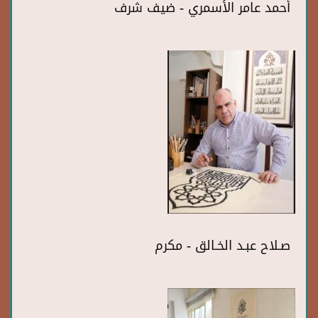
أحمد عامر الأسمري - ضيف شرف
صـلاح عبـد الخـالق - مكرم