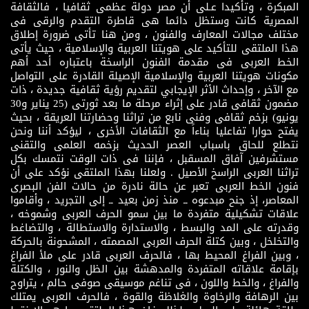
المبكرة ، وتأكيدا عـلى أن مصر دولة عظمى ثقافيا ، فالثقافة
المصرية كانت وستظل دائما هى قاطرة التقدم والرقى فى
مختلف مجالات المعارف والفنون ، ومن هنا تأتى ضرورة إطلاق
هذا الملتقى للتأكيد على هويتنا العربية والإسلامية ، حيث يأتى
الخط العربى فى مقدمة الفنون الراسخة باعتباره أحد أهم
مكونات هويتنا العربية والإسلامية الإصيلة القادرة على التواصل
مع الآخر ، وإحداث الأثر الإيجابي لتقديم رؤية ثقافية جديدة ، ذات
مضمون ثقافى قادر على إثراء مرحلة ما بعد ثورتى (25 يناير و30
يونيو) بزخم ثقافى وفنى نابع من تراثنا وحضارتنا العريقة ، بحيث
يفتح حوارا تفاعليا بناءاً مع الثقافات الأخرى ، ليؤكد أننا ونحن
نتطلع للحاق باسباب العصر الحديث بزخمه العلمى والتقنى
مستشرفين آفاق المسقبل ، فإننا فى ذات الوقت نتمسك بكل
تراثنا العربى الراسخ الأصيل . ولعلنا بهذا الملتقى نؤكد على أن
فنون الخط العربى تعبر عن حالة نادرة من حالات الفن البصرى
المعاصر، إذ جنح مبدعوه ــ منذ زمن بعيد ــ إلى التجريد ، وأقاموا
علاقات تشكيلية متفردة ما بين سمو الحرف العربى وشموخه ،
وقدرته على المد والبسط ، والاستدارة والاستطالة ، والتضاغط
والتخلخل ، وبين كتلة الحرف العربى المصمته ، المشحونة بالحركة
، وبين الفراغ المحيط بها ، فالحرف العربى قادر على ملأ الفراغ
بإقامة علاقاته المتفردة والمدهشة بين الظل والنور ، والكتلة
والفراغ ، والخط واللون ، فى تناغم موسيقى صوفى حالم ، يتراوح
بين الرهافة والرخاوة والغلاظة والقوة ، فالحرف العربى يمتلك