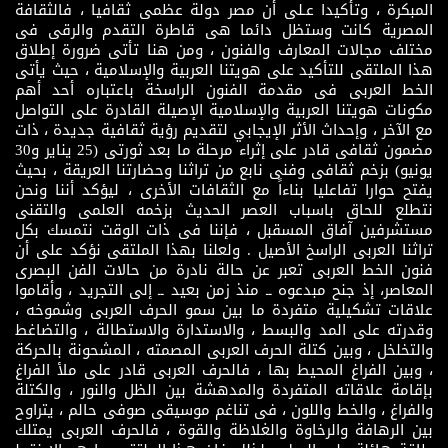
المبكرة ، وتأكيدا عـلى أن مصر دولة عظمى ثقافيا ، فالثقافة
المصرية كانت وستظل دائما هى قاطرة التقدم والرقى فى
مختلف مجالات المعارف والفنون ، ومن هنا تأتى ضرورة إطلاق
هذا الملتقى للتأكيد على هويتنا العربية والإسلامية ، حيث يأتى
الخط العربى فى مقدمة الفنون الراسخة باعتباره أحد أهم
مكونات هويتنا العربية والإسلامية الإصيلة القادرة على التواصل
مع الآخر ، وإحداث الأثر الإيجابي لتقديم رؤية ثقافية جديدة ، ذات
مضمون ثقافى قادر على إثراء مرحلة ما بعد ثورتى (25 يناير و30
يونيو) بزخم ثقافى وفنى نابع من تراثنا وحضارتنا العريقة ، بحيث
يفتح حوارا تفاعليا بناءاً مع الثقافات الأخرى ، ليؤكد أننا ونحن
نتطلع للحاق باسباب العصر الحديث بزخمه العلمى والتقنى
مستشرفين آفاق المسقبل ، فإننا فى ذات الوقت نتمسك بكل
تراثنا العربى الراسخ الأصيل . ولعلنا بهذا الملتقى نؤكد على أن
فنون الخط العربى تعبر عن حالة نادرة من حالات الفن البصرى
المعاصر، إذ جنح مبدعوه ــ منذ زمن بعيد ــ إلى التجريد ، وأقاموا
علاقات تشكيلية متفردة ما بين سمو الحرف العربى وشموخه ،
وقدرته على المد والبسط ، والاستدارة والاستطالة ، والتضاغط
والتخلخل ، وبين كتلة الحرف العربى المصمته ، المشحونة بالحركة
، وبين الفراغ المحيط بها ، فالحرف العربى قادر على ملأ الفراغ
بإقامة علاقاته المتفردة والمدهشة بين الظل والنور ، والكتلة
والفراغ ، والخط واللون ، فى تناغم موسيقى صوفى حالم ، يتراوح
بين الرهافة والرخاوة والغلاظة والقوة ، فالحرف العربى يمتلك