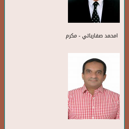
امحمد صفارباتي - مكرم