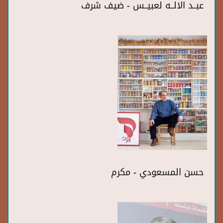
عبــد الالــه لعبيــس - ضيف شرف
حسن المسعودي - مكرم