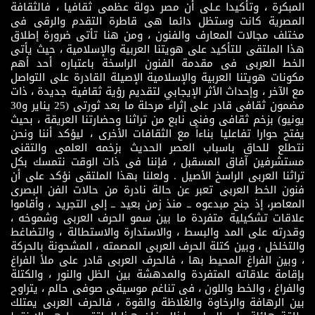
المبكرة ، وتأكيدا عـلى أن مصر دولة عظمى ثقافيا ، فالثقافة
المصرية كانت وستظل دائما هى قاطرة التقدم والرقى فى
مختلف مجالات المعارف والفنون ، ومن هنا تأتى ضرورة إطلاق
هذا الملتقى للتأكيد على هويتنا العربية والإسلامية ، حيث يأتى
الخط العربى فى مقدمة الفنون الراسخة باعتباره أحد أهم
مكونات هويتنا العربية والإسلامية الإصيلة القادرة على التواصل
مع الآخر ، وإحداث الأثر الإيجابي لتقديم رؤية ثقافية جديدة ، ذات
مضمون ثقافى قادر على إثراء مرحلة ما بعد ثورتى (25 يناير و30
يونيو) بزخم ثقافى وفنى نابع من تراثنا وحضارتنا العريقة ، بحيث
يفتح حوارا تفاعليا بناءاً مع الثقافات الأخرى ، ليؤكد أننا ونحن
نتطلع للحاق باسباب العصر الحديث بزخمه العلمى والتقنى
مستشرفين آفاق المسقبل ، فإننا فى ذات الوقت نتمسك بكل
تراثنا العربى الراسخ الأصيل . ولعلنا بهذا الملتقى نؤكد على أن
فنون الخط العربى تعبر عن حالة نادرة من حالات الفن البصرى
المعاصر، إذ جنح مبدعوه ــ منذ زمن بعيد ــ إلى التجريد ، وأقاموا
علاقات تشكيلية متفردة ما بين سمو الحرف العربى وشموخه ،
وقدرته على المد والبسط ، والاستدارة والاستطالة ، والتضاغط
والتخلخل ، وبين كتلة الحرف العربى المصمته ، المشحونة بالحركة
، وبين الفراغ المحيط بها ، فالحرف العربى قادر على ملأ الفراغ
بإقامة علاقاته المتفردة والمدهشة بين الظل والنور ، والكتلة
والفراغ ، والخط واللون ، فى تناغم موسيقى صوفى حالم ، يتراوح
بين الرهافة والرخاوة والغلاظة والقوة ، فالحرف العربى يمتلك