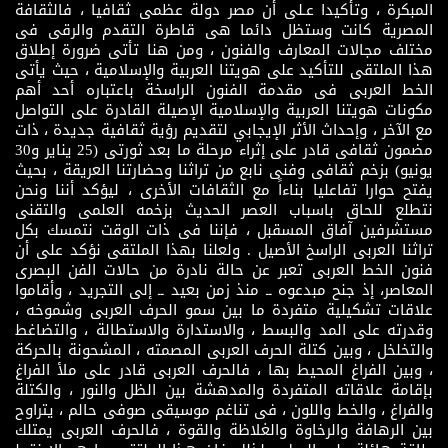
المبكرة ، وتأكيدا عـلى أن مصر دولة عظمى ثقافيا ، فالثقافة
المصرية كانت وستظل دائما هى قاطرة التقدم والرقى فى
مختلف مجالات المعارف والفنون ، ومن هنا تأتى ضرورة إطلاق
هذا الملتقى للتأكيد على هويتنا العربية والإسلامية ، حيث يأتى
الخط العربى فى مقدمة الفنون الراسخة باعتباره أحد أهم
مكونات هويتنا العربية والإسلامية الإصيلة القادرة على التواصل
مع الآخر ، وإحداث الأثر الإيجابي لتقديم رؤية ثقافية جديدة ، ذات
مضمون ثقافى قادر على إثراء مرحلة ما بعد ثورتى (25 يناير و30
يونيو) بزخم ثقافى وفنى نابع من تراثنا وحضارتنا العريقة ، بحيث
يفتح حوارا تفاعليا بناءاً مع الثقافات الأخرى ، ليؤكد أننا ونحن
نتطلع للحاق باسباب العصر الحديث بزخمه العلمى والتقنى
مستشرفين آفاق المسقبل ، فإننا فى ذات الوقت نتمسك بكل
تراثنا العربى الراسخ الأصيل . ولعلنا بهذا الملتقى نؤكد على أن
فنون الخط العربى تعبر عن حالة نادرة من حالات الفن البصرى
المعاصر، إذ جنح مبدعوه ــ منذ زمن بعيد ــ إلى التجريد ، وأقاموا
علاقات تشكيلية متفردة ما بين سمو الحرف العربى وشموخه ،
وقدرته على المد والبسط ، والاستدارة والاستطالة ، والتضاغط
والتخلخل ، وبين كتلة الحرف العربى المصمته ، المشحونة بالحركة
، وبين الفراغ المحيط بها ، فالحرف العربى قادر على ملأ الفراغ
بإقامة علاقاته المتفردة والمدهشة بين الظل والنور ، والكتلة
والفراغ ، والخط واللون ، فى تناغم موسيقى صوفى حالم ، يتراوح
بين الرهافة والرخاوة والغلاظة والقوة ، فالحرف العربى يمتلك