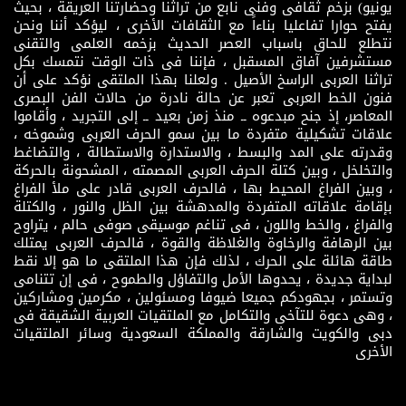
يونيو) بزخم ثقافى وفنى نابع من تراثنا وحضارتنا العريقة ، بحيث
يفتح حوارا تفاعليا بناءاً مع الثقافات الأخرى ، ليؤكد أننا ونحن
نتطلع للحاق باسباب العصر الحديث بزخمه العلمى والتقنى
مستشرفين آفاق المسقبل ، فإننا فى ذات الوقت نتمسك بكل
تراثنا العربى الراسخ الأصيل . ولعلنا بهذا الملتقى نؤكد على أن
فنون الخط العربى تعبر عن حالة نادرة من حالات الفن البصرى
المعاصر، إذ جنح مبدعوه ــ منذ زمن بعيد ــ إلى التجريد ، وأقاموا
علاقات تشكيلية متفردة ما بين سمو الحرف العربى وشموخه ،
وقدرته على المد والبسط ، والاستدارة والاستطالة ، والتضاغط
والتخلخل ، وبين كتلة الحرف العربى المصمته ، المشحونة بالحركة
، وبين الفراغ المحيط بها ، فالحرف العربى قادر على ملأ الفراغ
بإقامة علاقاته المتفردة والمدهشة بين الظل والنور ، والكتلة
والفراغ ، والخط واللون ، فى تناغم موسيقى صوفى حالم ، يتراوح
بين الرهافة والرخاوة والغلاظة والقوة ، فالحرف العربى يمتلك
طاقة هائلة على الحرك ، لذلك فإن هذا الملتقى ما هو إلا نقط
لبداية جديدة ، يحدوها الأمل والتفاؤل والطموح ، فى إن تتنامى
وتستمر ، بجهودكم جميعا ضيوفا ومسئولين ، مكرمين ومشاركين
، وهى دعوة للتآخى والتكامل مع الملتقيات العربية الشقيقة فى
دبى والكويت والشارقة والمملكة السعودية وسائر الملتقيات
الأخرى