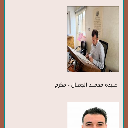
عــبده محمـــد الجمــال - مكرم