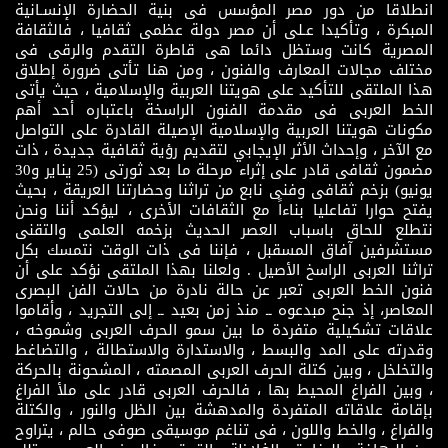
انطلاقا من دور مصر المؤسس فى بنية الحضارة الإنسـانية
المبكرة ، وتأكيدا عـلى أن مصر دولة عظمى ثقافيا ، فالثقافة
المصرية كانت وستظل دائما هى قاطرة التقدم والرقى فى
مختلف مجالات المعارف والفنون ، ومن هنا تأتى ضرورة إطلاق
هذا الملتقى للتأكيد على هويتنا العربية والإسلامية ، حيث يأتى
الخط العربى فى مقدمة الفنون الراسخة باعتباره أحد أهم
مكونات هويتنا العربية والإسلامية الإصيلة القادرة على التواصل
مع الآخر ، وإحداث الأثر الإيجابي لتقديم رؤية ثقافية جديدة ، ذات
مضمون ثقافى قادر على إثراء مرحلة ما بعد ثورتى (25 يناير و30
يونيو) بزخم ثقافى وفنى نابع من تراثنا وحضارتنا العريقة ، بحيث
يفتح حوارا تفاعليا بناءاً مع الثقافات الأخرى ، ليؤكد أننا ونحن
نتطلع للحاق باسباب العصر الحديث بزخمه العلمى والتقنى
مستشرفين آفاق المسقبل ، فإننا فى ذات الوقت نتمسك بكل
تراثنا العربى الراسخ الأصيل . ولعلنا بهذا الملتقى نؤكد على أن
فنون الخط العربى تعبر عن حالة نادرة من حالات الفن البصرى
المعاصر، إذ جنح مبدعوه ــ منذ زمن بعيد ــ إلى التجريد ، وأقاموا
علاقات تشكيلية متفردة ما بين سمو الحرف العربى وشموخه ،
وقدرته على المد والبسط ، والاستدارة والاستطالة ، والتضاغط
والتخلخل ، وبين كتلة الحرف العربى المصمته ، المشحونة بالحركة
، وبين الفراغ المحيط بها ، فالحرف العربى قادر على ملأ الفراغ
بإقامة علاقاته المتفردة والمدهشة بين الظل والنور ، والكتلة
والفراغ ، والخط واللون ، فى تناغم موسيقى صوفى حالم ، يتراوح