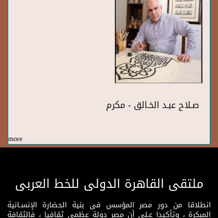
صـلاح عبـد الخـالق - مكرم
more
ملتقى القاهرة الدولى للخط العربى
انطلاقا من دور مصر المؤسس فى بنية الحضارة الإنسـانية
المبكرة ، وتأكيدا عـلى أن مصر دولة عظمى ثقافيا ، فالثقافة