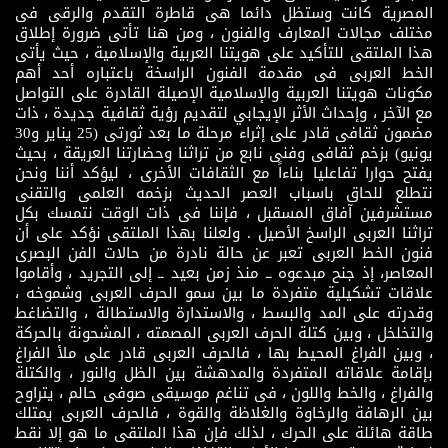
المصرية كانت وستظل دائما هى قاطرة التقدم والرقى فى
مختلف مجالات المعارف والفنون ، ومن هنا تأتى ضرورة إطلاق
هذا الملتقى للتأكيد على هويتنا العربية والإسلامية ، حيث يأتى
الخط العربى فى مقدمة الفنون الراسخة باعتباره أحد أهم
مكونات هويتنا العربية والإسلامية الإصيلة القادرة على التواصل
مع الآخر ، وإحداث الأثر الإيجابي لتقديم رؤية ثقافية جديدة ، ذات
مضمون ثقافى قادر على إثراء مرحلة ما بعد ثورتى (25 يناير و30
يونيو) بزخم ثقافى وفنى نابع من تراثنا وحضارتنا العريقة ، بحيث
يفتح حوارا تفاعليا بناءاً مع الثقافات الأخرى ، ليؤكد أننا ونحن
نتطلع للحاق باسباب العصر الحديث بزخمه العلمى والتقنى
مستشرفين آفاق المسقبل ، فإننا فى ذات الوقت نتمسك بكل
تراثنا العربى الراسخ الأصيل . ولعلنا بهذا الملتقى نؤكد على أن
فنون الخط العربى تعبر عن حالة نادرة من حالات الفن البصرى
المعاصر، إذ جنح مبدعوه ــ منذ زمن بعيد ــ إلى التجريد ، وأقاموا
علاقات تشكيلية متفردة ما بين سمو الحرف العربى وشموخه ،
وقدرته على المد والبسط ، والاستدارة والاستطالة ، والتضاغط
والتخلخل ، وبين كتلة الحرف العربى المصمته ، المشحونة بالحركة
، وبين الفراغ المحيط بها ، فالحرف العربى قادر على ملأ الفراغ
بإقامة علاقاته المتفردة والمدهشة بين الظل والنور ، والكتلة
والفراغ ، والخط واللون ، فى تناغم موسيقى صوفى حالم ، يتراوح
بين الرهافة والرخاوة والغلاظة والقوة ، فالحرف العربى يمتلك
طاقة هائلة على الحرك ، لذلك فإن هذا الملتقى ما هو إلا نقط