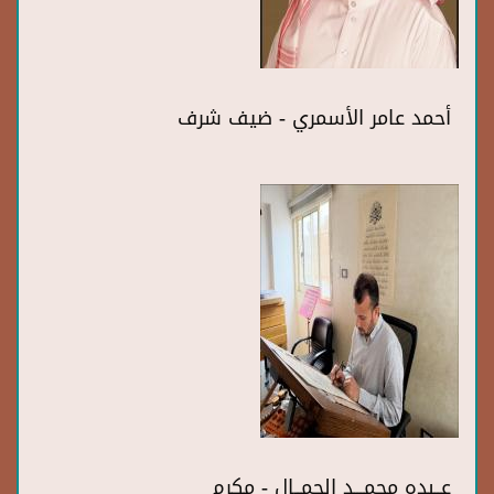
أحمد عامر الأسمري - ضيف شرف
عــبده محمـــد الجمــال - مكرم