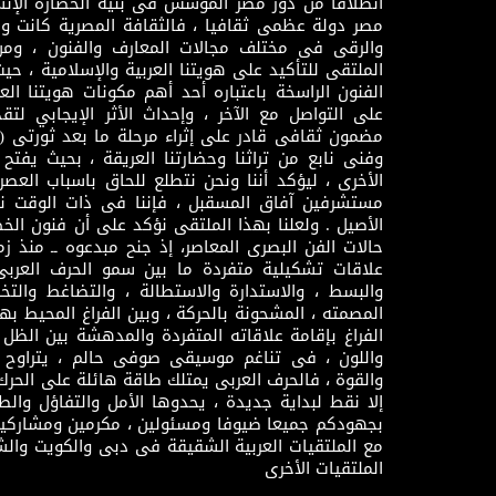
انطلاقا من دور مصر المؤسس فى بنية الحضارة الإنسـا
مصر دولة عظمى ثقافيا ، فالثقافة المصرية كانت 
والرقى فى مختلف مجالات المعارف والفنون ، ومن
الملتقى للتأكيد على هويتنا العربية والإسلامية ، ح
الفنون الراسخة باعتباره أحد أهم مكونات هويتنا العر
على التواصل مع الآخر ، وإحداث الأثر الإيجابي لت
وفنى نابع من تراثنا وحضارتنا العريقة ، بحيث يفتح حو
الأخرى ، ليؤكد أننا ونحن نتطلع للحاق باسباب العصر
مستشرفين آفاق المسقبل ، فإننا فى ذات الوقت نتم
الأصيل . ولعلنا بهذا الملتقى نؤكد على أن فنون الخط
حالات الفن البصرى المعاصر، إذ جنح مبدعوه ــ منذ زمن
علاقات تشكيلية متفردة ما بين سمو الحرف العرب
والبسط ، والاستدارة والاستطالة ، والتضاغط والتخ
المصمته ، المشحونة بالحركة ، وبين الفراغ المحيط به
الفراغ بإقامة علاقاته المتفردة والمدهشة بين الظل وا
واللون ، فى تناغم موسيقى صوفى حالم ، يتراوح بي
والقوة ، فالحرف العربى يمتلك طاقة هائلة على الحرك
إلا نقط لبداية جديدة ، يحدوها الأمل والتفاؤل وال
بجهودكم جميعا ضيوفا ومسئولين ، مكرمين ومشاركين
مع الملتقيات العربية الشقيقة فى دبى والكويت والش
الملتقيات الأخرى