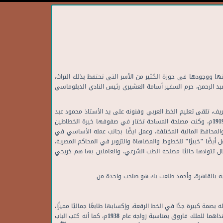
ها ووجودها في حوزة الكثير من الأسر التي تحتفظ بذلك التراث،
د الرحمن، حرم السفير أسامة العشيري رئيس النادي الدبلوماسي
ة والأزهر الشريف، تلقى تعليم الخط العربي وفنونه على يد الأستاذ محمود عبد
الرازق والشيخ عبد الغني عجور، ثن عُين مدرسًا للخط العربي بالمعهد الأزهري بالإسكندرية عام 1909م، ثم انتقل للعمل بمصلحة المساحة المصرية عام 1919م، وكنت مصلحة المساحة تختار في صفوفها خيرة الخطاطين
والمحافظ المالية المختلفة. وعمل ايضًا بجانب عمله الأساسي في
ضًا "خبيرًا" للخطوط والمضاهاة والتزوير في المحاكم المصرية،
ال تتولاها حاليًا مصلحة الطب الشرعي، والعاملين بها هم خريجي
ية بالقاهرة، وأحمد طلعت بك هو صاحب واحدة من
بصمة كبيرة جدًا في الخط الرقعة، وإكسابها طابعًا جماليًا مميزًا،
ولعل القطعة الخطية " الحكمة والإسكندر" وعلى الرغم من كونها سطور قليلة إلا أنها تشي باقتدار هذا الرجل وإجادته الفنية. وله قطعتين خطيتين أهداهما للملك فاروق بمناسبة زواجه عام 1938م، كما أنه كتب الباب