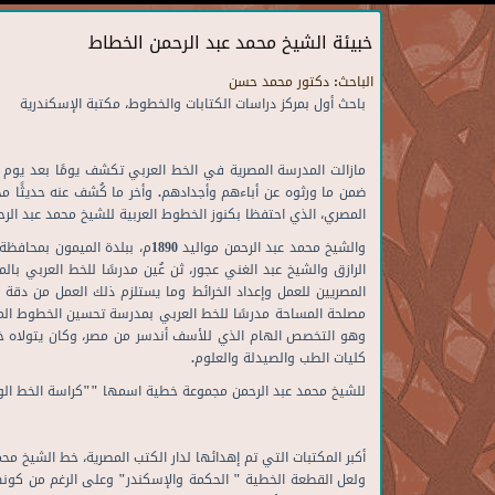
خبيئة الشيخ محمد عبد الرحمن الخطاط
الباحث:
دكتور محمد حسن
باحث أول بمركز دراسات الكتابات والخطوط، مكتبة الإسكندرية
مازالت المدرسة المصرية في الخط العربي تكشف يومًا بعد يوم ع
ضمن ما ورثوه عن أباءهم وأجدادهم. وأخر ما كُشف عنه حديثًا 
المصري، الذي احتفظا بكنوز الخطوط العربية للشيخ محمد عبد الرحمن طوال 40 
والشيخ محمد عبد الرحمن مواليد 
المصريين للعمل وإعداد الخرائط وما يستلزم ذلك العمل من دقة ف
مصلحة المساحة مدرسًا للخط العربي بمدرسة تحسين الخطوط الملك
وهو التخصص الهام الذي للأسف أندسر من مصر، وكان يتولاه خريج
كليات الطب والصيدلة والعلوم.
للشيخ محمد عبد الرحمن مجموعة خطية اسمها ""كراسة الخط الوا
أكبر المكتبات التي تم إهدائها لدار الكتب المصرية، خط الشيخ محمد