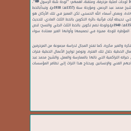
البحري لسراي الأمير محمد علي، وتوفي عام 1950م. تتكون المجموعة التي كشفت عنها الفنانة ابتسام زكي، مجموعة لوحات أصلية عددها يتجاوز عددها 10 لوحات أصلية مزخرفة، ومتقنة، أهمهم: "لوحة سُنة الرسول ﷺ"،
وهي تضم حديث نبوي شريف عن الأمام علي كرم الله وجهه، وهي بخط الثلث على هيئة لوحات بيضاوية بالخط الثلث، ضمت اللوحة 17 تكوينًا بخط الشيخ محمد عبد الرحمن، ومؤرخة سنة (1357هـ/ 1938م)، وتبدأبالخط
1 تكوين بيضاوي بالخط الثلث، والأركان تضم نص الشهادة، وبعض أسماء الله الحسنى، لكن المميز في تلك الأركان هو
، تحيطه آيات قرآنية دائرة التكوين بالخط الثلث العادي، للحديث
الشريف: "إنما بعثت لأتمم مكارم الاخلاق"، والتصميم على هيئة دوائر وزخارف من ابتكار فؤاد وهبة وخطوط الشيخ محمد عبد الرحمن، واللوحة مؤرخة (1359هـ/ 1940م).ولوحة تضم تكوين بالخط الثلث الجلي والنسخ: لنص
نة (1359هـ/ 1940م)، وبخط الشيخ محمد عبد الرحمن، والزخارف المؤطرة للوحة مميزة في تصميمها وأوانها الغير معتادة سواء
رة والغير مكررة، كما تفتح المجال لدراسة مجموعة من المزخرفين
ال الخطية خلال تلك الفترة. وتوضح تواريخ الأعمال الخطية فترات
 خبراته التراكمية التي نالها بالممارسة والعمل. والشيخ محمد عبد
اجهم الفني والإنسانين ويحتاج هذا التراث إلى تظافر المؤسسات