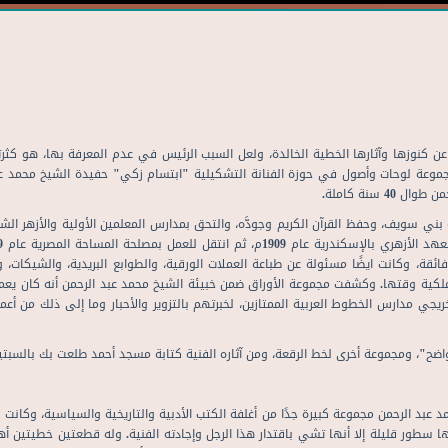
ن كنوزها وآثارها الخطية الخالدة، ولعل السبب الرئيس في عدم المعرفة بها، هو كثرت
مجموعة لوحات وأصول في حوزة الفنانة التشكيلية "ابتسام زكي" حفيدة الشيخ محمد عب
سنة كاملة.
1890م، ببلدة الميمون بمحافظة بني سويف، وحفظ القرآن الكريم وجودَّه، والتحق بمدارس المعلمين الأولي
ائقة، وكانت ايضًا مسئولة عن طباعة العملات الورقية، والطوابع البريدية، والشيكات، 
ية وقتها. وكشفت مجموعة الأوراق ضمن خبيئة الشيخ محمد عبد الرحمن أنه كان يعمل أي
ي مدارس الخطوط العربية الممتازين، لخبرتهم بالتزوير والأحبار وما إلى ذلك من أعم
ضح"، ومجموعة أخرى لخط الرقعة، ومن آثاره الفنية كتابة مسجد أحمد طلعت بك بالسبت
 عبد الرحمن مجموعة كبيرة جدًا من أغلفة الكتب الأدبية والتاريخية والسياسية، وكانت له 