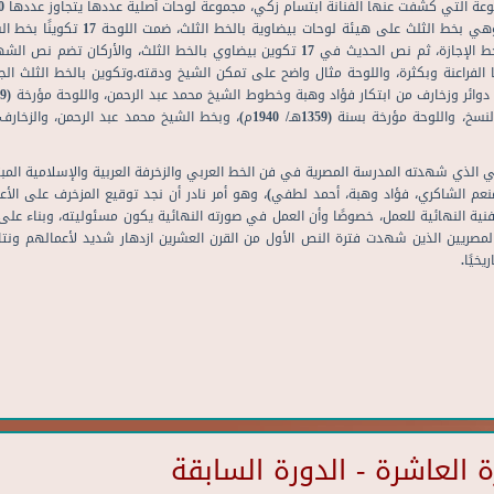
الجلي الديواني بنص "حديث نبوي شريف"، ثم رواية الحديث بالخط الإجازة، ثم نص الحديث في 7
الفراعنة وبكثرة، واللوحة مثال واضح على تمكن الشيخ ودقته.وتكوين بالخط الثلث الجلي
حديث الرسول ﷺ "حجوا قبل أن لا تحجوا"، وبقية الحديث بخط النسخ، واللوحة مؤرخة بس
 الذي شهدته المدرسة المصرية في فن الخط العربي والزخرفة العربية والإسلامية المبتك
منعم الشاكري، فؤاد وهبة، أحمد لطفي)، وهو أمر نادر أن نجد توقيع المزخرف على الأعم
الفنية النهائية للعمل، خصوصًا وأن العمل في صورته النهائية يكون مسئوليته، وبناء على
المصريين الذين شهدت فترة النص الأول من القرن العشرين ازدهار شديد لأعمالهم ونت
خيًا.
العاشرة - الدورة السابقة