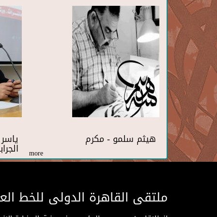
هيثم سلمو - مكرم
ياسر
الجرا
more
ملتقى القاهرة الدولى للخط الع