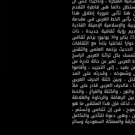
نية المبكرة ، وتأكيدا عـلى أن
وستظل دائما هى قاطرة التقدم
 هنا تأتى ضرورة إطلاق هذا
يث يأتى الخط العربى فى مقدمة
بية والإسلامية الإصيلة القادرة
قديم رؤية ثقافية جديدة ، ذات
مضمون ثقافى قادر على إثراء مرحلة ما بعد ثورتى (25 يناير و30 يونيو) بزخم ثقافى
ارا تفاعليا بناءاً مع الثقافات
 الحديث بزخمه العلمى والتقنى
سك بكل تراثنا العربى الراسخ
 العربى تعبر عن حالة نادرة من
 بعيد ــ إلى التجريد ، وأقاموا
ى وشموخه ، وقدرته على المد
لخل ، وبين كتلة الحرف العربى
ا ، فالحرف العربى قادر على ملأ
لنور ، والكتلة والفراغ ، والخط
ن الرهافة والرخاوة والغلاظة
 ، لذلك فإن هذا الملتقى ما هو
طموح ، فى إن تتنامى وتستمر ،
 ، وهى دعوة للتآخى والتكامل
ارقة والمملكة السعودية وسائر