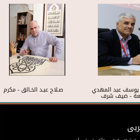
 يوسف عبد المهدي
صـلاح عبـد الخـالق - مكرم
بعة - ضيف شرف
ربى