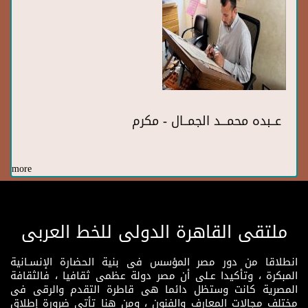
عــبده محمـــد الجمــال - مكرم
more
ملتقى القاهرة الدولى للخط العربى
انطلاقا من دور مصر المؤسس فى بنية الحضارة الإنسـانية
المبكرة ، وتأكيدا عـلى أن مصر دولة عظمى ثقافيا ، فالثقافة
المصرية كانت وستظل دائما هى قاطرة التقدم والرقى فى
مختلف مجالات المعارف والفنون ، ومن هنا تأتى ضرورة إطلاق