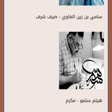
سامي بن زين الغاوي - ضيف شرف
هيثم سلمو - مكرم