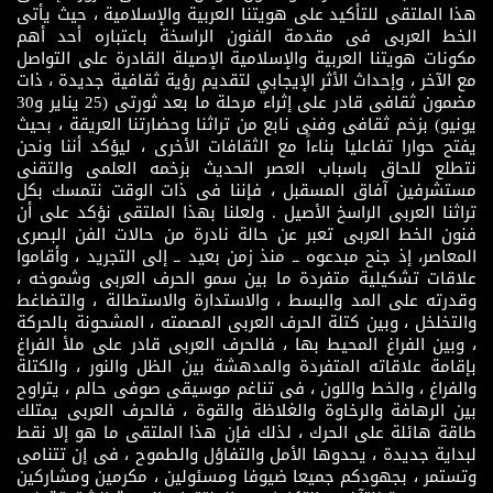
هذا الملتقى للتأكيد على هويتنا العربية والإسلامية ، حيث يأتى
الخط العربى فى مقدمة الفنون الراسخة باعتباره أحد أهم
مكونات هويتنا العربية والإسلامية الإصيلة القادرة على التواصل
مع الآخر ، وإحداث الأثر الإيجابي لتقديم رؤية ثقافية جديدة ، ذات
مضمون ثقافى قادر على إثراء مرحلة ما بعد ثورتى (25 يناير و30
يونيو) بزخم ثقافى وفنى نابع من تراثنا وحضارتنا العريقة ، بحيث
يفتح حوارا تفاعليا بناءاً مع الثقافات الأخرى ، ليؤكد أننا ونحن
نتطلع للحاق باسباب العصر الحديث بزخمه العلمى والتقنى
مستشرفين آفاق المسقبل ، فإننا فى ذات الوقت نتمسك بكل
تراثنا العربى الراسخ الأصيل . ولعلنا بهذا الملتقى نؤكد على أن
فنون الخط العربى تعبر عن حالة نادرة من حالات الفن البصرى
المعاصر، إذ جنح مبدعوه ــ منذ زمن بعيد ــ إلى التجريد ، وأقاموا
علاقات تشكيلية متفردة ما بين سمو الحرف العربى وشموخه ،
وقدرته على المد والبسط ، والاستدارة والاستطالة ، والتضاغط
والتخلخل ، وبين كتلة الحرف العربى المصمته ، المشحونة بالحركة
، وبين الفراغ المحيط بها ، فالحرف العربى قادر على ملأ الفراغ
بإقامة علاقاته المتفردة والمدهشة بين الظل والنور ، والكتلة
والفراغ ، والخط واللون ، فى تناغم موسيقى صوفى حالم ، يتراوح
بين الرهافة والرخاوة والغلاظة والقوة ، فالحرف العربى يمتلك
طاقة هائلة على الحرك ، لذلك فإن هذا الملتقى ما هو إلا نقط
لبداية جديدة ، يحدوها الأمل والتفاؤل والطموح ، فى إن تتنامى
وتستمر ، بجهودكم جميعا ضيوفا ومسئولين ، مكرمين ومشاركين