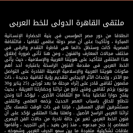
ملتقى القاهرة الدولى للخط العربى
انطلاقا من دور مصر المؤسس فى بنية الحضارة الإنسـانية
المبكرة ، وتأكيدا عـلى أن مصر دولة عظمى ثقافيا ، فالثقافة
المصرية كانت وستظل دائما هى قاطرة التقدم والرقى فى
مختلف مجالات المعارف والفنون ، ومن هنا تأتى ضرورة إطلاق
هذا الملتقى للتأكيد على هويتنا العربية والإسلامية ، حيث يأتى
الخط العربى فى مقدمة الفنون الراسخة باعتباره أحد أهم
مكونات هويتنا العربية والإسلامية الإصيلة القادرة على التواصل
مع الآخر ، وإحداث الأثر الإيجابي لتقديم رؤية ثقافية جديدة ، ذات
مضمون ثقافى قادر على إثراء مرحلة ما بعد ثورتى (25 يناير و30
يونيو) بزخم ثقافى وفنى نابع من تراثنا وحضارتنا العريقة ، بحيث
يفتح حوارا تفاعليا بناءاً مع الثقافات الأخرى ، ليؤكد أننا ونحن
نتطلع للحاق باسباب العصر الحديث بزخمه العلمى والتقنى
مستشرفين آفاق المسقبل ، فإننا فى ذات الوقت نتمسك بكل
تراثنا العربى الراسخ الأصيل . ولعلنا بهذا الملتقى نؤكد على أن
فنون الخط العربى تعبر عن حالة نادرة من حالات الفن البصرى
المعاصر، إذ جنح مبدعوه ــ منذ زمن بعيد ــ إلى التجريد ، وأقاموا
علاقات تشكيلية متفردة ما بين سمو الحرف العربى وشموخه ،