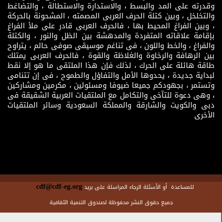
وقدرته على المد والبسط ، والاستدارة والاستطالة ، والتضاغط
والتخلخل ، وبين كتلة الحرف العربى المصمته ، المشحونة بالحركة
، وبين الفراغ المحيط بها ، فالحرف العربى قادر على ملأ الفراغ
بإقامة علاقاته المتفردة والمدهشة بين الظل والنور ، والكتلة
والفراغ ، والخط واللون ، فى تناغم موسيقى صوفى حالم ، يتراوح
بين الرهافة والرخاوة والغلاظة والقوة ، فالحرف العربى يمتلك
طاقة هائلة على الحرك ، لذلك فإن هذا الملتقى ما هو إلا نقط
لبداية جديدة ، يحدوها الأمل والتفاؤل والطموح ، فى إن تتنامى
وتستمر ، بجهودكم جميعا ضيوفا ومسئولين ، مكرمين ومشاركين
، وهى دعوة للتآخى والتكامل مع الملتقيات العربية الشقيقة فى
دبى والكويت والشارقة والمملكة السعودية وسائر الملتقيات
الأخرى
cdf@cdf-eg.org
للمساعدة أو الأسئلة الرجاء المراسلة على بريد
جميع حقوق النشر محفوظة لصندوق التنمية الثقافية