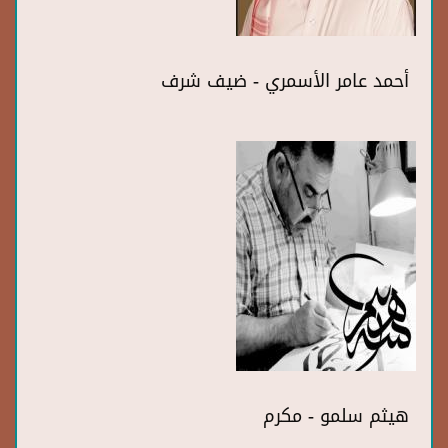
أحمد عامر الأسمري - ضيف شرف
هيثم سلمو - مكرم