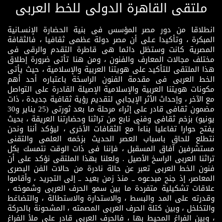
ملتقى القاهرة الدولى للخط العربى
انطلاقا من دور مصر المؤسس فى بنية الحضارة الإنسـانية
المبكرة ، وتأكيدا عـلى أن مصر دولة عظمى ثقافيا ، فالثقافة
المصرية كانت وستظل دائما هى قاطرة التقدم والرقى فى
مختلف مجالات المعارف والفنون ، ومن هنا تأتى ضرورة إطلاق
هذا الملتقى للتأكيد على هويتنا العربية والإسلامية ، حيث يأتى
الخط العربى فى مقدمة الفنون الراسخة باعتباره أحد أهم
مكونات هويتنا العربية والإسلامية الإصيلة القادرة على التواصل
مع الآخر ، وإحداث الأثر الإيجابي لتقديم رؤية ثقافية جديدة ، ذات
مضمون ثقافى قادر على إثراء مرحلة ما بعد ثورتى (25 يناير و30
يونيو) بزخم ثقافى وفنى نابع من تراثنا وحضارتنا العريقة ، بحيث
يفتح حوارا تفاعليا بناءاً مع الثقافات الأخرى ، ليؤكد أننا ونحن
نتطلع للحاق باسباب العصر الحديث بزخمه العلمى والتقنى
مستشرفين آفاق المسقبل ، فإننا فى ذات الوقت نتمسك بكل
تراثنا العربى الراسخ الأصيل . ولعلنا بهذا الملتقى نؤكد على أن
فنون الخط العربى تعبر عن حالة نادرة من حالات الفن البصرى
المعاصر، إذ جنح مبدعوه ــ منذ زمن بعيد ــ إلى التجريد ، وأقاموا
علاقات تشكيلية متفردة ما بين سمو الحرف العربى وشموخه ،
وقدرته على المد والبسط ، والاستدارة والاستطالة ، والتضاغط
والتخلخل ، وبين كتلة الحرف العربى المصمته ، المشحونة بالحركة
، وبين الفراغ المحيط بها ، فالحرف العربى قادر على ملأ الفراغ