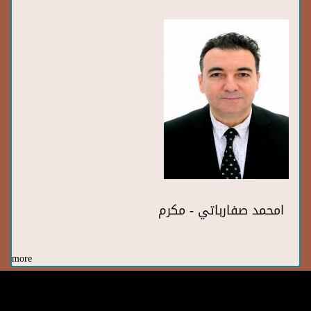
امحمد صفارباتي - مكرم
more