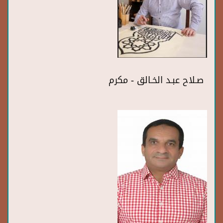
صـلاح عبـد الخـالق - مكرم