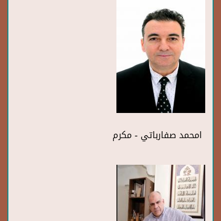
امحمد صفارباتي - مكرم