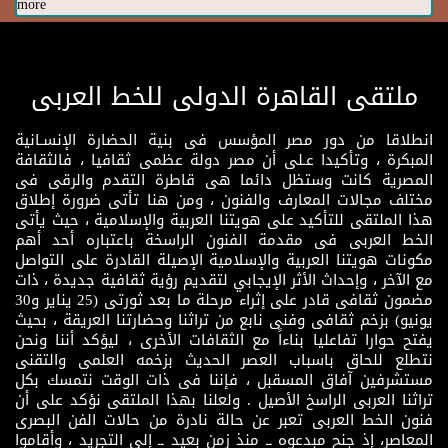
more
ملتقى القاهرة الدولى للخط العربى
انطلاقا من دور مصر المؤسس فى بنية الحضارة الإنسـانية
المبكرة ، وتأكيدا عـلى أن مصر دولة عظمى ثقافيا ، فالثقافة
المصرية كانت وستظل دائما هى قاطرة التقدم والرقى فى
مختلف مجالات المعارف والفنون ، ومن هنا تأتى ضرورة إطلاق
هذا الملتقى للتأكيد على هويتنا العربية والإسلامية ، حيث يأتى
الخط العربى فى مقدمة الفنون الراسخة باعتباره أحد أهم
مكونات هويتنا العربية والإسلامية الإصيلة القادرة على التواصل
مع الآخر ، وإحداث الأثر الإيجابي لتقديم رؤية ثقافية جديدة ، ذات
مضمون ثقافى قادر على إثراء مرحلة ما بعد ثورتى (25 يناير و30
يونيو) بزخم ثقافى وفنى نابع من تراثنا وحضارتنا العريقة ، بحيث
يفتح حوارا تفاعليا بناءاً مع الثقافات الأخرى ، ليؤكد أننا ونحن
نتطلع للحاق باسباب العصر الحديث بزخمه العلمى والتقنى
مستشرفين آفاق المسقبل ، فإننا فى ذات الوقت نتمسك بكل
تراثنا العربى الراسخ الأصيل . ولعلنا بهذا الملتقى نؤكد على أن
فنون الخط العربى تعبر عن حالة نادرة من حالات الفن البصرى
المعاصر، إذ جنح مبدعوه ــ منذ زمن بعيد ــ إلى التجريد ، وأقاموا