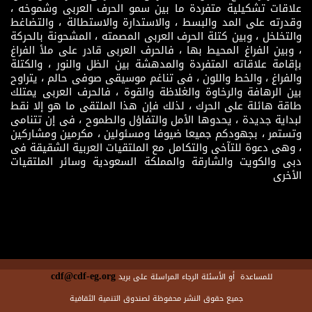
علاقات تشكيلية متفردة ما بين سمو الحرف العربى وشموخه ،
وقدرته على المد والبسط ، والاستدارة والاستطالة ، والتضاغط
والتخلخل ، وبين كتلة الحرف العربى المصمته ، المشحونة بالحركة
، وبين الفراغ المحيط بها ، فالحرف العربى قادر على ملأ الفراغ
بإقامة علاقاته المتفردة والمدهشة بين الظل والنور ، والكتلة
والفراغ ، والخط واللون ، فى تناغم موسيقى صوفى حالم ، يتراوح
بين الرهافة والرخاوة والغلاظة والقوة ، فالحرف العربى يمتلك
طاقة هائلة على الحرك ، لذلك فإن هذا الملتقى ما هو إلا نقط
لبداية جديدة ، يحدوها الأمل والتفاؤل والطموح ، فى إن تتنامى
وتستمر ، بجهودكم جميعا ضيوفا ومسئولين ، مكرمين ومشاركين
، وهى دعوة للتآخى والتكامل مع الملتقيات العربية الشقيقة فى
دبى والكويت والشارقة والمملكة السعودية وسائر الملتقيات
الأخرى
cdf@cdf-eg.org
للمساعدة أو الأسئلة الرجاء المراسلة على بريد
جميع حقوق النشر محفوظة لصندوق التنمية الثقافية