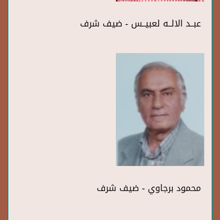
عبــد الالــه لعبيــس - ضيف شرف
محمود برجاوي - ضيف شرف