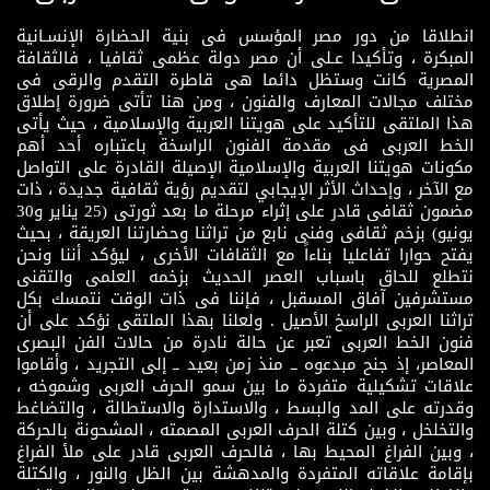
انطلاقا من دور مصر المؤسس فى بنية الحضارة الإنسـانية
المبكرة ، وتأكيدا عـلى أن مصر دولة عظمى ثقافيا ، فالثقافة
المصرية كانت وستظل دائما هى قاطرة التقدم والرقى فى
مختلف مجالات المعارف والفنون ، ومن هنا تأتى ضرورة إطلاق
هذا الملتقى للتأكيد على هويتنا العربية والإسلامية ، حيث يأتى
الخط العربى فى مقدمة الفنون الراسخة باعتباره أحد أهم
مكونات هويتنا العربية والإسلامية الإصيلة القادرة على التواصل
مع الآخر ، وإحداث الأثر الإيجابي لتقديم رؤية ثقافية جديدة ، ذات
مضمون ثقافى قادر على إثراء مرحلة ما بعد ثورتى (25 يناير و30
يونيو) بزخم ثقافى وفنى نابع من تراثنا وحضارتنا العريقة ، بحيث
يفتح حوارا تفاعليا بناءاً مع الثقافات الأخرى ، ليؤكد أننا ونحن
نتطلع للحاق باسباب العصر الحديث بزخمه العلمى والتقنى
مستشرفين آفاق المسقبل ، فإننا فى ذات الوقت نتمسك بكل
تراثنا العربى الراسخ الأصيل . ولعلنا بهذا الملتقى نؤكد على أن
فنون الخط العربى تعبر عن حالة نادرة من حالات الفن البصرى
المعاصر، إذ جنح مبدعوه ــ منذ زمن بعيد ــ إلى التجريد ، وأقاموا
علاقات تشكيلية متفردة ما بين سمو الحرف العربى وشموخه ،
وقدرته على المد والبسط ، والاستدارة والاستطالة ، والتضاغط
والتخلخل ، وبين كتلة الحرف العربى المصمته ، المشحونة بالحركة
، وبين الفراغ المحيط بها ، فالحرف العربى قادر على ملأ الفراغ
بإقامة علاقاته المتفردة والمدهشة بين الظل والنور ، والكتلة