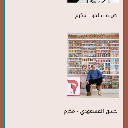
هيثم سلمو - مكرم
حسن المسعودي - مكرم