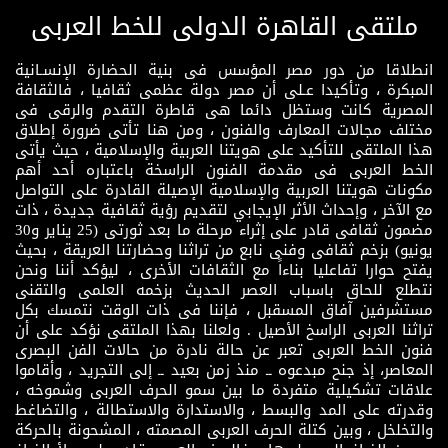
ملتقى القاهرة الدولى للخط العربى
انطلاقا من دور مصر المؤسس فى بنية الحضارة الإنسـانية
المبكرة ، وتأكيدا عـلى أن مصر دولة عظمى ثقافيا ، فالثقافة
المصرية كانت وستظل دائما هى قاطرة التقدم والرقى فى
مختلف مجالات المعارف والفنون ، ومن هنا تأتى ضرورة إطلاق
هذا الملتقى للتأكيد على هويتنا العربية والإسلامية ، حيث يأتى
الخط العربى فى مقدمة الفنون الراسخة باعتباره أحد أهم
مكونات هويتنا العربية والإسلامية الإصيلة القادرة على التواصل
مع الآخر ، وإحداث الأثر الإيجابي لتقديم رؤية ثقافية جديدة ، ذات
مضمون ثقافى قادر على إثراء مرحلة ما بعد ثورتى (25 يناير و30
يونيو) بزخم ثقافى وفنى نابع من تراثنا وحضارتنا العريقة ، بحيث
يفتح حوارا تفاعليا بناءاً مع الثقافات الأخرى ، ليؤكد أننا ونحن
نتطلع للحاق باسباب العصر الحديث بزخمه العلمى والتقنى
مستشرفين آفاق المسقبل ، فإننا فى ذات الوقت نتمسك بكل
تراثنا العربى الراسخ الأصيل . ولعلنا بهذا الملتقى نؤكد على أن
فنون الخط العربى تعبر عن حالة نادرة من حالات الفن البصرى
المعاصر، إذ جنح مبدعوه ــ منذ زمن بعيد ــ إلى التجريد ، وأقاموا
علاقات تشكيلية متفردة ما بين سمو الحرف العربى وشموخه ،
وقدرته على المد والبسط ، والاستدارة والاستطالة ، والتضاغط
والتخلخل ، وبين كتلة الحرف العربى المصمته ، المشحونة بالحركة