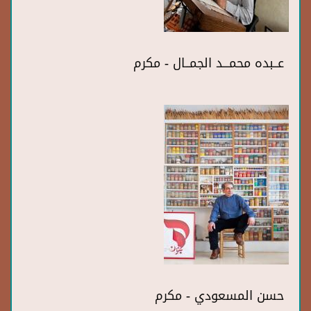
عــبده محمـــد الجمــال - مكرم
حسن المسعودي - مكرم