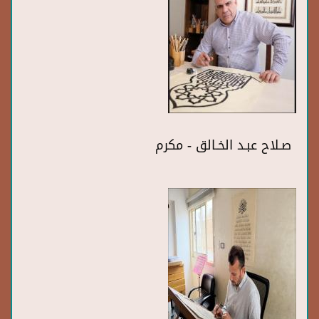
صـلاح عبـد الخـالق - مكرم