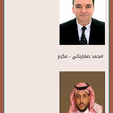
امحمد صفارباتي - مكرم