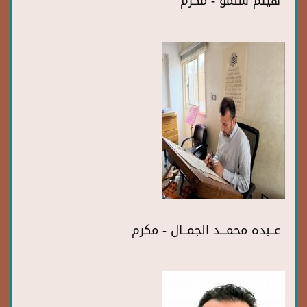
هيثم سلمو - مكرم
عــبده محمـــد الجمــال - مكرم