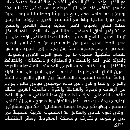
مع الآخر ، وإحداث الأثر الإيجابي لتقديم رؤية ثقافية جديدة ، ذات
مضمون ثقافى قادر على إثراء مرحلة ما بعد ثورتى (25 يناير و30
يونيو) بزخم ثقافى وفنى نابع من تراثنا وحضارتنا العريقة ، بحيث
يفتح حوارا تفاعليا بناءاً مع الثقافات الأخرى ، ليؤكد أننا ونحن
نتطلع للحاق باسباب العصر الحديث بزخمه العلمى والتقنى
مستشرفين آفاق المسقبل ، فإننا فى ذات الوقت نتمسك بكل
تراثنا العربى الراسخ الأصيل . ولعلنا بهذا الملتقى نؤكد على أن
فنون الخط العربى تعبر عن حالة نادرة من حالات الفن البصرى
المعاصر، إذ جنح مبدعوه ــ منذ زمن بعيد ــ إلى التجريد ، وأقاموا
علاقات تشكيلية متفردة ما بين سمو الحرف العربى وشموخه ،
وقدرته على المد والبسط ، والاستدارة والاستطالة ، والتضاغط
والتخلخل ، وبين كتلة الحرف العربى المصمته ، المشحونة بالحركة
، وبين الفراغ المحيط بها ، فالحرف العربى قادر على ملأ الفراغ
بإقامة علاقاته المتفردة والمدهشة بين الظل والنور ، والكتلة
والفراغ ، والخط واللون ، فى تناغم موسيقى صوفى حالم ، يتراوح
بين الرهافة والرخاوة والغلاظة والقوة ، فالحرف العربى يمتلك
طاقة هائلة على الحرك ، لذلك فإن هذا الملتقى ما هو إلا نقط
لبداية جديدة ، يحدوها الأمل والتفاؤل والطموح ، فى إن تتنامى
وتستمر ، بجهودكم جميعا ضيوفا ومسئولين ، مكرمين ومشاركين
، وهى دعوة للتآخى والتكامل مع الملتقيات العربية الشقيقة فى
دبى والكويت والشارقة والمملكة السعودية وسائر الملتقيات
الأخرى