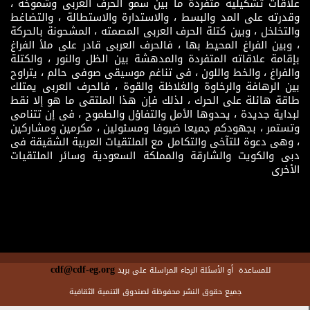
علاقات تشكيلية متفردة ما بين سمو الحرف العربى وشموخه ،
وقدرته على المد والبسط ، والاستدارة والاستطالة ، والتضاغط
والتخلخل ، وبين كتلة الحرف العربى المصمته ، المشحونة بالحركة
، وبين الفراغ المحيط بها ، فالحرف العربى قادر على ملأ الفراغ
بإقامة علاقاته المتفردة والمدهشة بين الظل والنور ، والكتلة
والفراغ ، والخط واللون ، فى تناغم موسيقى صوفى حالم ، يتراوح
بين الرهافة والرخاوة والغلاظة والقوة ، فالحرف العربى يمتلك
طاقة هائلة على الحرك ، لذلك فإن هذا الملتقى ما هو إلا نقط
لبداية جديدة ، يحدوها الأمل والتفاؤل والطموح ، فى إن تتنامى
وتستمر ، بجهودكم جميعا ضيوفا ومسئولين ، مكرمين ومشاركين
، وهى دعوة للتآخى والتكامل مع الملتقيات العربية الشقيقة فى
دبى والكويت والشارقة والمملكة السعودية وسائر الملتقيات
الأخرى
cdf@cdf-eg.org
للمساعدة أو الأسئلة الرجاء المراسلة على بريد
جميع حقوق النشر محفوظة لصندوق التنمية الثقافية