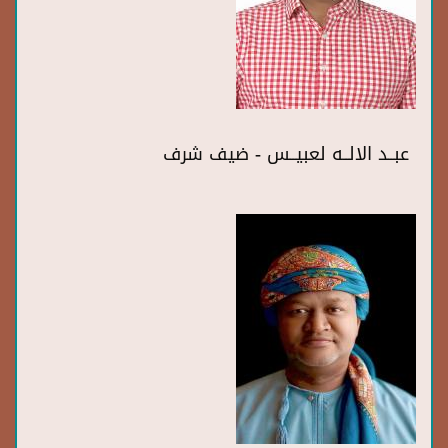
عبــد الالــه لعبيــس - ضيف شرف