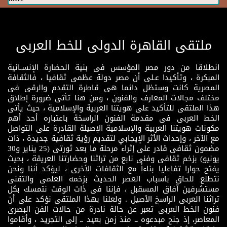
ملتقى القاهرة الدولى للخط العربى
انطلاقا من دور مصر المؤسس فى بنية الحضارة الإنسـانية
المبكرة ، وتأكيدا عـلى أن مصر دولة عظمى ثقافيا ، فالثقافة
المصرية كانت وستظل دائما هى قاطرة التقدم والرقى فى
مختلف مجالات المعارف والفنون ، ومن هنا تأتى ضرورة إطلاق
هذا الملتقى للتأكيد على هويتنا العربية والإسلامية ، حيث يأتى
الخط العربى فى مقدمة الفنون الراسخة باعتباره أحد أهم
مكونات هويتنا العربية والإسلامية الإصيلة القادرة على التواصل
مع الآخر ، وإحداث الأثر الإيجابي لتقديم رؤية ثقافية جديدة ، ذات
مضمون ثقافى قادر على إثراء مرحلة ما بعد ثورتى (25 يناير و30
يونيو) بزخم ثقافى وفنى نابع من تراثنا وحضارتنا العريقة ، بحيث
يفتح حوارا تفاعليا بناءاً مع الثقافات الأخرى ، ليؤكد أننا ونحن
نتطلع للحاق باسباب العصر الحديث بزخمه العلمى والتقنى
مستشرفين آفاق المسقبل ، فإننا فى ذات الوقت نتمسك بكل
تراثنا العربى الراسخ الأصيل . ولعلنا بهذا الملتقى نؤكد على أن
فنون الخط العربى تعبر عن حالة نادرة من حالات الفن البصرى
المعاصر، إذ جنح مبدعوه ــ منذ زمن بعيد ــ إلى التجريد ، وأقاموا