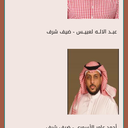
عبــد الالــه لعبيــس - ضيف شرف
أحمد عامر الأسمري - ضيف شرف