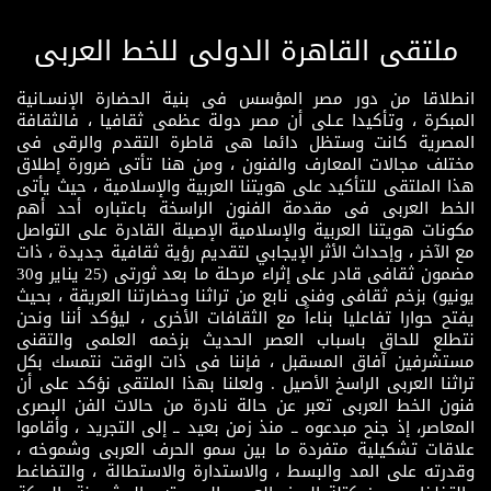
ملتقى القاهرة الدولى للخط العربى
انطلاقا من دور مصر المؤسس فى بنية الحضارة الإنسـانية
المبكرة ، وتأكيدا عـلى أن مصر دولة عظمى ثقافيا ، فالثقافة
المصرية كانت وستظل دائما هى قاطرة التقدم والرقى فى
مختلف مجالات المعارف والفنون ، ومن هنا تأتى ضرورة إطلاق
هذا الملتقى للتأكيد على هويتنا العربية والإسلامية ، حيث يأتى
الخط العربى فى مقدمة الفنون الراسخة باعتباره أحد أهم
مكونات هويتنا العربية والإسلامية الإصيلة القادرة على التواصل
مع الآخر ، وإحداث الأثر الإيجابي لتقديم رؤية ثقافية جديدة ، ذات
مضمون ثقافى قادر على إثراء مرحلة ما بعد ثورتى (25 يناير و30
يونيو) بزخم ثقافى وفنى نابع من تراثنا وحضارتنا العريقة ، بحيث
يفتح حوارا تفاعليا بناءاً مع الثقافات الأخرى ، ليؤكد أننا ونحن
نتطلع للحاق باسباب العصر الحديث بزخمه العلمى والتقنى
مستشرفين آفاق المسقبل ، فإننا فى ذات الوقت نتمسك بكل
تراثنا العربى الراسخ الأصيل . ولعلنا بهذا الملتقى نؤكد على أن
فنون الخط العربى تعبر عن حالة نادرة من حالات الفن البصرى
المعاصر، إذ جنح مبدعوه ــ منذ زمن بعيد ــ إلى التجريد ، وأقاموا
علاقات تشكيلية متفردة ما بين سمو الحرف العربى وشموخه ،
وقدرته على المد والبسط ، والاستدارة والاستطالة ، والتضاغط