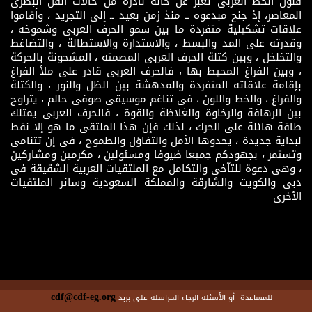
فنون الخط العربى تعبر عن حالة نادرة من حالات الفن البصرى
المعاصر، إذ جنح مبدعوه ــ منذ زمن بعيد ــ إلى التجريد ، وأقاموا
علاقات تشكيلية متفردة ما بين سمو الحرف العربى وشموخه ،
وقدرته على المد والبسط ، والاستدارة والاستطالة ، والتضاغط
والتخلخل ، وبين كتلة الحرف العربى المصمته ، المشحونة بالحركة
، وبين الفراغ المحيط بها ، فالحرف العربى قادر على ملأ الفراغ
بإقامة علاقاته المتفردة والمدهشة بين الظل والنور ، والكتلة
والفراغ ، والخط واللون ، فى تناغم موسيقى صوفى حالم ، يتراوح
بين الرهافة والرخاوة والغلاظة والقوة ، فالحرف العربى يمتلك
طاقة هائلة على الحرك ، لذلك فإن هذا الملتقى ما هو إلا نقط
لبداية جديدة ، يحدوها الأمل والتفاؤل والطموح ، فى إن تتنامى
وتستمر ، بجهودكم جميعا ضيوفا ومسئولين ، مكرمين ومشاركين
، وهى دعوة للتآخى والتكامل مع الملتقيات العربية الشقيقة فى
دبى والكويت والشارقة والمملكة السعودية وسائر الملتقيات
الأخرى
cdf@cdf-eg.org
للمساعدة أو الأسئلة الرجاء المراسلة على بريد