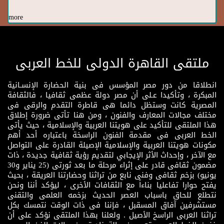
more
ملتقى القاهرة الدولى للخط العربى
انطلاقا من دور مصر المؤسس فى بنية الحضارة الإنسـانية
المبكرة ، وتأكيدا عـلى أن مصر دولة عظمى ثقافيا ، فالثقافة
المصرية كانت وستظل دائما هى قاطرة التقدم والرقى فى
مختلف مجالات المعارف والفنون ، ومن هنا تأتى ضرورة إطلاق
هذا الملتقى للتأكيد على هويتنا العربية والإسلامية ، حيث يأتى
الخط العربى فى مقدمة الفنون الراسخة باعتباره أحد أهم
مكونات هويتنا العربية والإسلامية الإصيلة القادرة على التواصل
مع الآخر ، وإحداث الأثر الإيجابي لتقديم رؤية ثقافية جديدة ، ذات
مضمون ثقافى قادر على إثراء مرحلة ما بعد ثورتى (25 يناير و30
يونيو) بزخم ثقافى وفنى نابع من تراثنا وحضارتنا العريقة ، بحيث
يفتح حوارا تفاعليا بناءاً مع الثقافات الأخرى ، ليؤكد أننا ونحن
نتطلع للحاق باسباب العصر الحديث بزخمه العلمى والتقنى
مستشرفين آفاق المسقبل ، فإننا فى ذات الوقت نتمسك بكل
تراثنا العربى الراسخ الأصيل . ولعلنا بهذا الملتقى نؤكد على أن