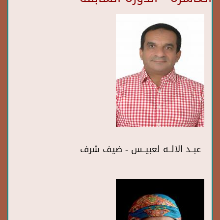
عبــد الالــه لعبيــس - ضيف شرف