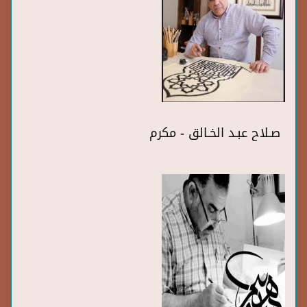
صـلاح عبـد الخـالق - مكرم