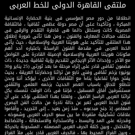
ملتقى القاهرة الدولى للخط العربى
انطلاقا من دور مصر المؤسس فى بنية الحضارة الإنسـانية
المبكرة ، وتأكيدا عـلى أن مصر دولة عظمى ثقافيا ، فالثقافة
المصرية كانت وستظل دائما هى قاطرة التقدم والرقى فى
مختلف مجالات المعارف والفنون ، ومن هنا تأتى ضرورة إطلاق
هذا الملتقى للتأكيد على هويتنا العربية والإسلامية ، حيث يأتى
الخط العربى فى مقدمة الفنون الراسخة باعتباره أحد أهم
مكونات هويتنا العربية والإسلامية الإصيلة القادرة على التواصل
مع الآخر ، وإحداث الأثر الإيجابي لتقديم رؤية ثقافية جديدة ، ذات
مضمون ثقافى قادر على إثراء مرحلة ما بعد ثورتى (25 يناير و30
يونيو) بزخم ثقافى وفنى نابع من تراثنا وحضارتنا العريقة ، بحيث
يفتح حوارا تفاعليا بناءاً مع الثقافات الأخرى ، ليؤكد أننا ونحن
نتطلع للحاق باسباب العصر الحديث بزخمه العلمى والتقنى
مستشرفين آفاق المسقبل ، فإننا فى ذات الوقت نتمسك بكل
تراثنا العربى الراسخ الأصيل . ولعلنا بهذا الملتقى نؤكد على أن
فنون الخط العربى تعبر عن حالة نادرة من حالات الفن البصرى
المعاصر، إذ جنح مبدعوه ــ منذ زمن بعيد ــ إلى التجريد ، وأقاموا
علاقات تشكيلية متفردة ما بين سمو الحرف العربى وشموخه ،
وقدرته على المد والبسط ، والاستدارة والاستطالة ، والتضاغط
والتخلخل ، وبين كتلة الحرف العربى المصمته ، المشحونة بالحركة
، وبين الفراغ المحيط بها ، فالحرف العربى قادر على ملأ الفراغ