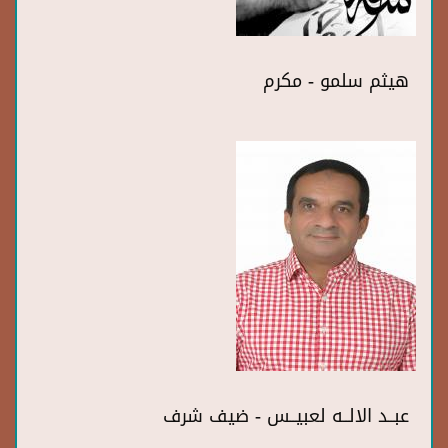
هيثم سلمو - مكرم
عبــد الالــه لعبيــس - ضيف شرف