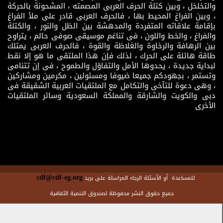
والتخلخل ، وبين كتلة الحرف العربى المصمته ، المشحونة بالحركة
، وبين الفراغ المحيط بها ، فالحرف العربى قادر على ملأ الفراغ
بإقامة علاقاته المتفردة والمدهشة بين الظل والنور ، والكتلة
والفراغ ، والخط واللون ، فى تناغم موسيقى صوفى حالم ، يتراوح
بين الرهافة والرخاوة والغلاظة والقوة ، فالحرف العربى يمتلك
طاقة هائلة على الحرك ، لذلك فإن هذا الملتقى ما هو إلا نقط
لبداية جديدة ، يحدوها الأمل والتفاؤل والطموح ، فى إن تتنامى
وتستمر ، بجهودكم جميعا ضيوفا ومسئولين ، مكرمين ومشاركين
، وهى دعوة للتآخى والتكامل مع الملتقيات العربية الشقيقة فى
دبى والكويت والشارقة والمملكة السعودية وسائر الملتقيات
الأخرى
cdf@cdf-eg.org
للمساعدة أو الأسئلة الرجاء المراسلة على بريد
جميع حقوق النشر محفوظة لصندوق التنمية الثقافية