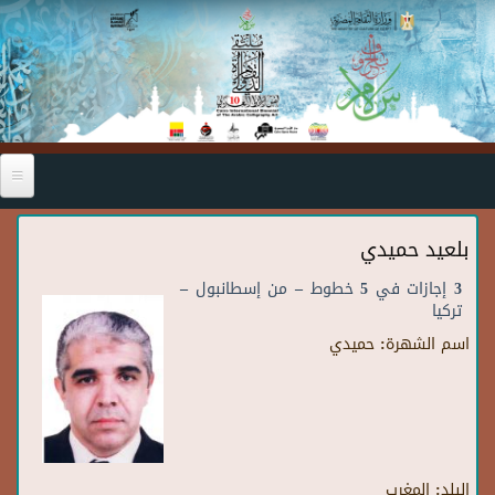
Skip to main content
بلعيد حميدي
3 إجازات في 5 خطوط – من إسطانبول –
تركيا
اسم الشهرة:
حميدي
البلد:
المغرب