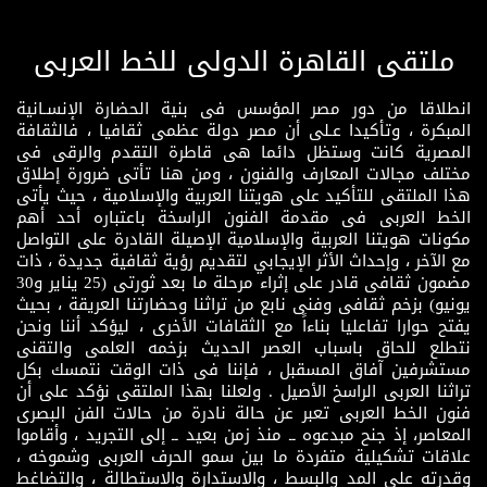
ملتقى القاهرة الدولى للخط العربى
انطلاقا من دور مصر المؤسس فى بنية الحضارة الإنسـانية
المبكرة ، وتأكيدا عـلى أن مصر دولة عظمى ثقافيا ، فالثقافة
المصرية كانت وستظل دائما هى قاطرة التقدم والرقى فى
مختلف مجالات المعارف والفنون ، ومن هنا تأتى ضرورة إطلاق
هذا الملتقى للتأكيد على هويتنا العربية والإسلامية ، حيث يأتى
الخط العربى فى مقدمة الفنون الراسخة باعتباره أحد أهم
مكونات هويتنا العربية والإسلامية الإصيلة القادرة على التواصل
مع الآخر ، وإحداث الأثر الإيجابي لتقديم رؤية ثقافية جديدة ، ذات
مضمون ثقافى قادر على إثراء مرحلة ما بعد ثورتى (25 يناير و30
يونيو) بزخم ثقافى وفنى نابع من تراثنا وحضارتنا العريقة ، بحيث
يفتح حوارا تفاعليا بناءاً مع الثقافات الأخرى ، ليؤكد أننا ونحن
نتطلع للحاق باسباب العصر الحديث بزخمه العلمى والتقنى
مستشرفين آفاق المسقبل ، فإننا فى ذات الوقت نتمسك بكل
تراثنا العربى الراسخ الأصيل . ولعلنا بهذا الملتقى نؤكد على أن
فنون الخط العربى تعبر عن حالة نادرة من حالات الفن البصرى
المعاصر، إذ جنح مبدعوه ــ منذ زمن بعيد ــ إلى التجريد ، وأقاموا
علاقات تشكيلية متفردة ما بين سمو الحرف العربى وشموخه ،
وقدرته على المد والبسط ، والاستدارة والاستطالة ، والتضاغط