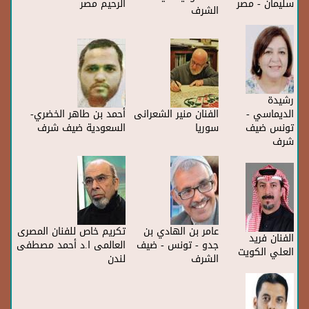
الفنان فكري
الفنان ا. د مصطفى عبد
-السعودية ضيف
سليمان - مصر
الرحيم مصر
الشرف
رشيدة
الديماسي -
الفنان منير الشعرانى
أحمد بن طاهر الخضري-
تونس ضيف
سوريا
السعودية ضيف شرف
شرف
عامر بن الهادي بن
تكريم خاص للفنان المصرى
الفنان فريد
جدو - تونس - ضيف
العالمى ا.د أحمد مصطفى
العلي الكويت
الشرف
لندن