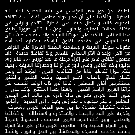
ملتقى القاهرة الدولى للخط العربى
انطلاقا من دور مصر المؤسس فى بنية الحضارة الإنسـانية
المبكرة ، وتأكيدا عـلى أن مصر دولة عظمى ثقافيا ، فالثقافة
المصرية كانت وستظل دائما هى قاطرة التقدم والرقى فى
مختلف مجالات المعارف والفنون ، ومن هنا تأتى ضرورة إطلاق
هذا الملتقى للتأكيد على هويتنا العربية والإسلامية ، حيث يأتى
الخط العربى فى مقدمة الفنون الراسخة باعتباره أحد أهم
مكونات هويتنا العربية والإسلامية الإصيلة القادرة على التواصل
مع الآخر ، وإحداث الأثر الإيجابي لتقديم رؤية ثقافية جديدة ، ذات
مضمون ثقافى قادر على إثراء مرحلة ما بعد ثورتى (25 يناير و30
يونيو) بزخم ثقافى وفنى نابع من تراثنا وحضارتنا العريقة ، بحيث
يفتح حوارا تفاعليا بناءاً مع الثقافات الأخرى ، ليؤكد أننا ونحن
نتطلع للحاق باسباب العصر الحديث بزخمه العلمى والتقنى
مستشرفين آفاق المسقبل ، فإننا فى ذات الوقت نتمسك بكل
تراثنا العربى الراسخ الأصيل . ولعلنا بهذا الملتقى نؤكد على أن
فنون الخط العربى تعبر عن حالة نادرة من حالات الفن البصرى
المعاصر، إذ جنح مبدعوه ــ منذ زمن بعيد ــ إلى التجريد ، وأقاموا
علاقات تشكيلية متفردة ما بين سمو الحرف العربى وشموخه ،
وقدرته على المد والبسط ، والاستدارة والاستطالة ، والتضاغط
والتخلخل ، وبين كتلة الحرف العربى المصمته ، المشحونة بالحركة
، وبين الفراغ المحيط بها ، فالحرف العربى قادر على ملأ الفراغ