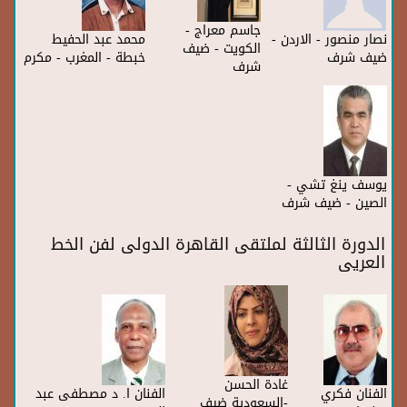
جاسم معراج -
نصار منصور - الاردن -
محمد عبد الحفيط
الكويت - ضيف
ضيف شرف
خبطة - المغرب - مكرم
شرف
يوسف ينغ تشي -
الصين - ضيف شرف
الدورة الثالثة لملتقى القاهرة الدولى لفن الخط
العريى
غادة الحسن