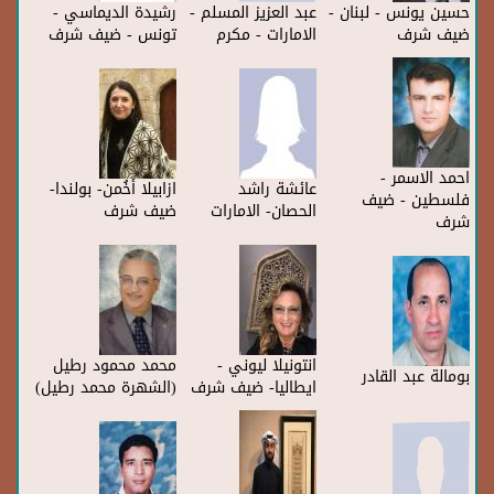
حسين يونس - لبنان -
عبد العزيز المسلم -
رشيدة الديماسي -
ضيف شرف
الامارات - مكرم
تونس - ضيف شرف
احمد الاسمر -
عائشة راشد
ازابيلا أخُمن- بولندا-
فلسطين - ضيف
الحصان- الامارات
ضيف شرف
شرف
انتونيلا ليوني -
محمد محمود رطيل
بومالة عبد القادر
ايطاليا- ضيف شرف
(الشهرة محمد رطيل)