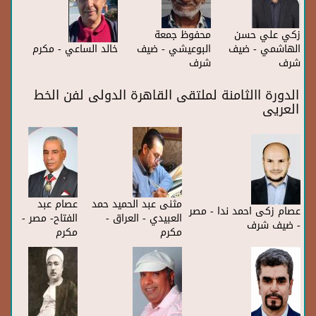
زكي علي حسن
محفوظ جمعة
الهاشمي - ضيف
البوعيشي - ضيف
خالد الساعي - مكرم
شرف
شرف
الدورة االثامنة لملتقى القاهرة الدولى لفن الخط
العريى
مثنى عبد الحميد حمد
عصام عبد
عصام زكى احمد ندا - مصر
العبيدي - العراق -
الفتاح- مصر -
- ضيف شرف
مكرم
مكرم