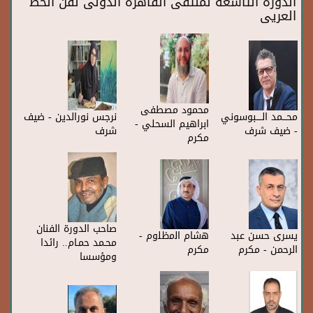
الدورة التاسعة لملتقى القاهرة الدولى لفن الخط
العريى
محمود مصطفى
محـــمد‭ ‬الــــبوسوني
نرجس نورالدين - ضيف
ابراهيم السحلي -
- ضيف شرف
شرف
مكرم
صاحب الدورة الفنان
يسرى حسن عبد
ﻫﺷﺎﻡ ﺍﻟﻣﻅﻠﻭﻡ -
محـمد حمـام.. رائدا
الرحمن - مكرم
مكرم
ومؤسسا