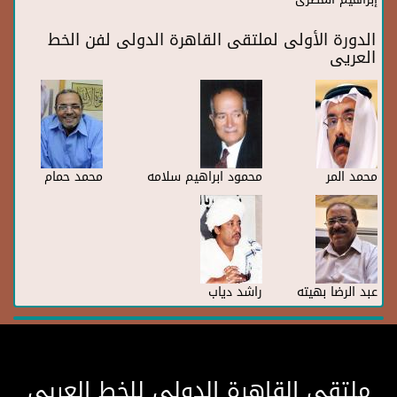
إبراهيم المصرى
الدورة الأولى لملتقى القاهرة الدولى لفن الخط
العريى
محمد المر
محمود ابراهيم سلامه
محمد حمام
عبد الرضا بهيته
راشد دياب