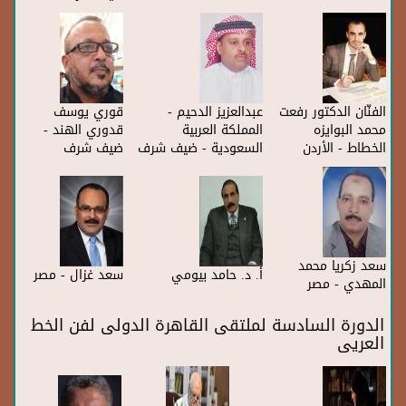
إمام - مصر
المغرب
ضيف شرف
الفنّان الدكتور رفعت
عبدالعزيز الدحيم -
قوري يوسف
محمد البوايزه
المملكة العربية
قدوري الهند -
الخطاط - الأردن
السعودية - ضيف شرف
ضيف شرف
سعد زكريا محمد
أ. د. حامد بيومي
سعد غزال - مصر
المهدي - مصر
الدورة السادسة لملتقى القاهرة الدولى لفن الخط
العريى