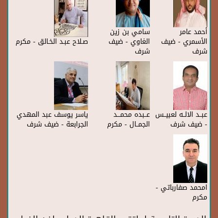
أحمد عامر
سامي بن زين
الأسمري - ضيف
الغاوي - ضيف
صـلاح عبـد الخـالق - مكرم
شرف
شرف
عبــد الالــه لعبيــس
عــبده محمـــد
ياسر يوسف عبد المهدي
- ضيف شرف
الجمــال - مكرم
الجرابعة - ضيف شرف
امحمد صفارباتي -
مكرم