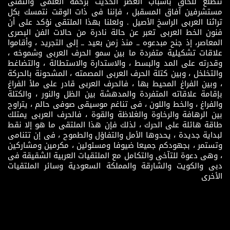
نتطلع للحاق باسباب العصر الحديث بزخمه العلمى والتقنى
مستشرفين آفاق المسقبل ، فإننا فى ذات الوقت نتمسك بكل
تراثنا العربى الراسخ الأصيل . ولعلنا بهذا الملتقى نؤكد على أن
فنون الخط العربى تعبر عن حالة نادرة من حالات الفن البصرى
المعاصر، إذ جنح مبدعوه ــ منذ زمن بعيد ــ إلى التجريد ، وأقاموا
علاقات تشكيلية متفردة ما بين سمو الحرف العربى وشموخه ،
وقدرته على المد والبسط ، والاستدارة والاستطالة ، والتضاغط
والتخلخل ، وبين كتلة الحرف العربى المصمته ، المشحونة بالحركة
، وبين الفراغ المحيط بها ، فالحرف العربى قادر على ملأ الفراغ
بإقامة علاقاته المتفردة والمدهشة بين الظل والنور ، والكتلة
والفراغ ، والخط واللون ، فى تناغم موسيقى صوفى حالم ، يتراوح
بين الرهافة والرخاوة والغلاظة والقوة ، فالحرف العربى يمتلك
طاقة هائلة على الحرك ، لذلك فإن هذا الملتقى ما هو إلا نقط
لبداية جديدة ، يحدوها الأمل والتفاؤل والطموح ، فى إن تتنامى
وتستمر ، بجهودكم جميعا ضيوفا ومسئولين ، مكرمين ومشاركين
، وهى دعوة للتآخى والتكامل مع الملتقيات العربية الشقيقة فى
دبى والكويت والشارقة والمملكة السعودية وسائر الملتقيات
الأخرى