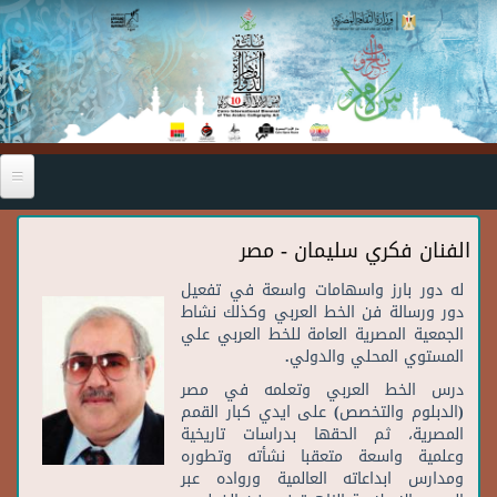
Skip to main content
الفنان فكري سليمان - مصر
له
دور
بارز
واسهامات
واسعة
في
تفعيل
دور
ورسالة
فن
الخط
العربي
وكذلك
نشاط
الجمعية
المصرية
العامة
للخط
العربي
علي
المستوي
المحلي
والدولي
.
درس
الخط
العربي
وتعلمه
في
مصر
(
الدبلوم
والتخصص
)
على
ايدي
كبار
القمم
المصرية،
ثم
الحقها
بدراسات
تاريخية
وعلمية
واسعة
متعقبا
نشأته
وتطوره
ومدارس
ابداعاته
العالمية
ورواده
عبر