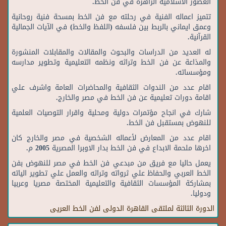
العصور
الاسلامية
الزاهرة
في
فن
الخط
.
تتميز
اعماله
الفنية
في
رحلته
مع
فن
الخط
بمسحة
فنية
روحانية
وعمق
ايماني
بالربط
بين
فلسفه
(
اللفظ
والخط
)
في
الآيات
الجمالية
القرآنية
.
له
العديد
من
الدراسات
والبحوث
والمقالات
والمقابلات
المنشورة
والمذاعة
عن
فن
الخط
وتراثه
ونظمه
التعليمية
وتطوير
مدارسه
ومؤسساته
.
اقام
عدد
من
الندوات
الثقافية
والمحاضرات
العامة
واشرف
علي
اقامة
دورات
تعليمية
عن
فن
الخط
في
مصر
والخارج
.
شارك
في
انجاح
مؤتمرات
دولية
ومحلية
واقرار
التوصيات
العلمية
للنهوض
بمستقبل
فن
الخط
.
اقام
عدد
من
المعارض
لأعماله
الشخصية
في
مصر
والخارج
كان
اخرها
ملحمة
الابداع
في
فن
الخط
بدار
الاوبرا
المصرية
2005
م
.
يعمل
حاليا
مع
فريق
من
مبدعي
فن
الخط
في
مصر
للنهوض
بفن
الخط
العربي
والحفاظ
علي
ثرواته
وتراثه
والعمل
علي
تطوير
الياته
بمشاركة
المؤسسات
الثقافية
والتعليمية
المختصة
مصريا
وعربيا
ودوليا
.
الدورة الثالثة لملتقى القاهرة الدولى لفن الخط العريى