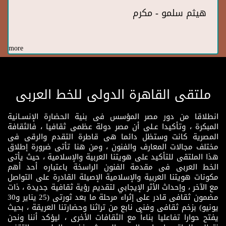
هيثم سلمو - مكرم
more
ملتقى القاهرة الدولى للخط العربى
انطلاقا من دور مصر المؤسس فى بنية الحضارة الإنسـانية
المبكرة ، وتأكيدا عـلى أن مصر دولة عظمى ثقافيا ، فالثقافة
المصرية كانت وستظل دائما هى قاطرة التقدم والرقى فى
مختلف مجالات المعارف والفنون ، ومن هنا تأتى ضرورة إطلاق
هذا الملتقى للتأكيد على هويتنا العربية والإسلامية ، حيث يأتى
الخط العربى فى مقدمة الفنون الراسخة باعتباره أحد أهم
مكونات هويتنا العربية والإسلامية الإصيلة القادرة على التواصل
مع الآخر ، وإحداث الأثر الإيجابي لتقديم رؤية ثقافية جديدة ، ذات
مضمون ثقافى قادر على إثراء مرحلة ما بعد ثورتى (25 يناير و30
يونيو) بزخم ثقافى وفنى نابع من تراثنا وحضارتنا العريقة ، بحيث
يفتح حوارا تفاعليا بناءاً مع الثقافات الأخرى ، ليؤكد أننا ونحن