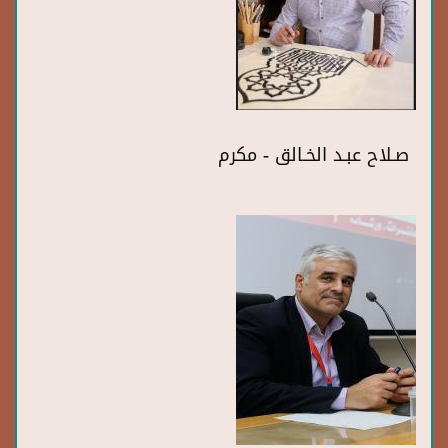
صـلاح عبـد الخـالق - مكرم