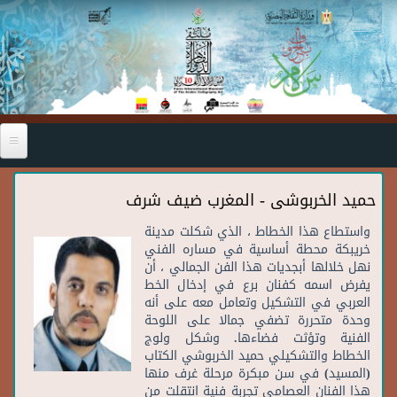
Skip to main content
حميد الخربوشى - المغرب ضيف شرف
واستطاع
هذا
الخطاط
،
الذي
شكلت
مدينة
خريبكة
محطة
أساسية
في
مساره
الفني
نهل
خلالها
أبجديات
هذا
الفن
الجمالي
،
أن
يفرض
اسمه
كفنان
برع
في
إدخال
الخط
العربي
في
التشكيل
وتعامل
معه
على
أنه
وحدة
متحررة
تضفي
جمالا
على
اللوحة
الفنية
وتؤثت
فضاءها
.
وشكل
ولوج
الخطاط
والتشكيلي
حميد
الخربوشي
الكتاب
(
المسيد
)
في
سن
مبكرة
مرحلة
غرف
منها
هذا
الفنان
العصامي
تجربة
فنية
انتقلت
من