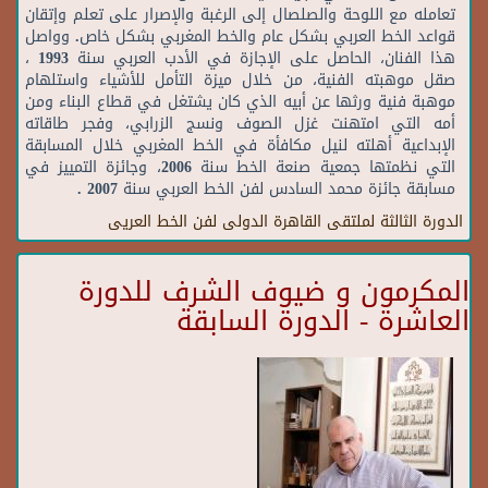
تعامله
مع
اللوحة
والصلصال
إلى
الرغبة
والإصرار
على
تعلم
وإتقان
قواعد
الخط
العربي
بشكل
عام
والخط
المغربي
بشكل
خاص
.
وواصل
هذا
الفنان،
الحاصل
على
الإجازة
في
الأدب
العربي
سنة
1993
،
صقل
موهبته
الفنية،
من
خلال
ميزة
التأمل
للأشياء
واستلهام
موهبة
فنية
ورثها
عن
أبيه
الذي
كان
يشتغل
في
قطاع
البناء
ومن
أمه
التي
امتهنت
غزل
الصوف
ونسج
الزرابي،
وفجر
طاقاته
الإبداعية
أهلته
لنيل
مكافأة
في
الخط
المغربي
خلال
المسابقة
التي
نظمتها
جمعية
صنعة
الخط
سنة
2006
،
وجائزة
التمييز
في
مسابقة
جائزة
محمد
السادس
لفن
الخط
العربي
سنة
2007 .
الدورة الثالثة لملتقى القاهرة الدولى لفن الخط العريى
المكرمون و ضيوف الشرف للدورة
العاشرة - الدورة السابقة