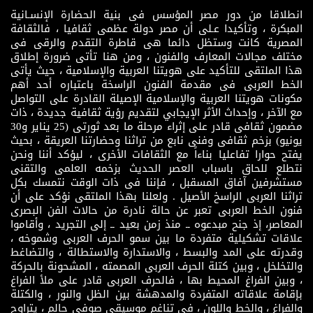
انطلاقا من دور مصر المؤسس فى بنية الحضارة الإنسـانية
المبكرة ، وتأكيدا عـلى أن مصر دولة عظمى ثقافيا ، فالثقافة
المصرية كانت وستظل دائما هى قاطرة التقدم والرقى فى
مختلف مجالات المعارف والفنون ، ومن هنا تأتى ضرورة إطلاق
هذا الملتقى للتأكيد على هويتنا العربية والإسلامية ، حيث يأتى
الخط العربى فى مقدمة الفنون الراسخة باعتباره أحد أهم
مكونات هويتنا العربية والإسلامية الإصيلة القادرة على التواصل
مع الآخر ، وإحداث الأثر الإيجابي لتقديم رؤية ثقافية جديدة ، ذات
مضمون ثقافى قادر على إثراء مرحلة ما بعد ثورتى (25 يناير و30
يونيو) بزخم ثقافى وفنى نابع من تراثنا وحضارتنا العريقة ، بحيث
يفتح حوارا تفاعليا بناءاً مع الثقافات الأخرى ، ليؤكد أننا ونحن
نتطلع للحاق باسباب العصر الحديث بزخمه العلمى والتقنى
مستشرفين آفاق المسقبل ، فإننا فى ذات الوقت نتمسك بكل
تراثنا العربى الراسخ الأصيل . ولعلنا بهذا الملتقى نؤكد على أن
فنون الخط العربى تعبر عن حالة نادرة من حالات الفن البصرى
المعاصر، إذ جنح مبدعوه ــ منذ زمن بعيد ــ إلى التجريد ، وأقاموا
علاقات تشكيلية متفردة ما بين سمو الحرف العربى وشموخه ،
وقدرته على المد والبسط ، والاستدارة والاستطالة ، والتضاغط
والتخلخل ، وبين كتلة الحرف العربى المصمته ، المشحونة بالحركة
، وبين الفراغ المحيط بها ، فالحرف العربى قادر على ملأ الفراغ
بإقامة علاقاته المتفردة والمدهشة بين الظل والنور ، والكتلة
والفراغ ، والخط واللون ، فى تناغم موسيقى صوفى حالم ، يتراوح