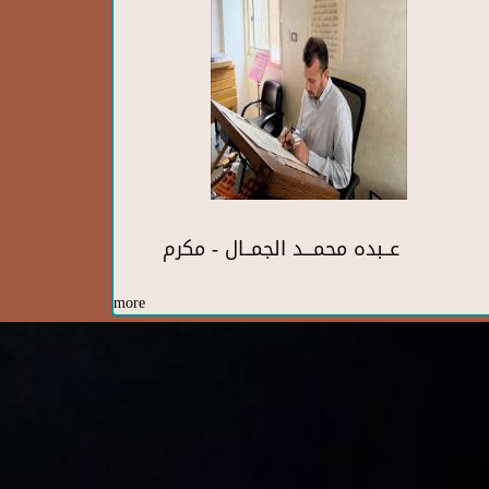
عــبده محمـــد الجمــال - مكرم
more