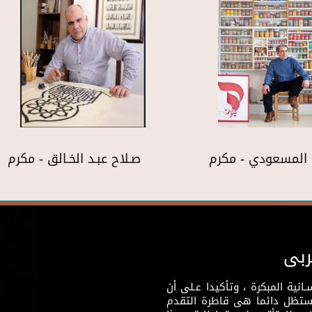
المسعودي - مكرم
صـلاح عبـد الخـالق - مكرم
ربى
نية المبكرة ، وتأكيدا عـلى أن
وستظل دائما هى قاطرة التقدم