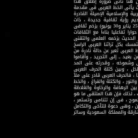
 هنا تأتى ضرورة إطلاق هذا
يث يأتى الخط العربى فى مقدمة
بية والإسلامية الإصيلة القادرة
قديم رؤية ثقافية جديدة ، ذات
مضمون ثقافى قادر على إثراء مرحلة ما بعد ثورتى (25 يناير و30 يونيو) بزخم ثقافى
ارا تفاعليا بناءاً مع الثقافات
 الحديث بزخمه العلمى والتقنى
سك بكل تراثنا العربى الراسخ
 العربى تعبر عن حالة نادرة من
 بعيد ــ إلى التجريد ، وأقاموا
ى وشموخه ، وقدرته على المد
لخل ، وبين كتلة الحرف العربى
ا ، فالحرف العربى قادر على ملأ
لنور ، والكتلة والفراغ ، والخط
ن الرهافة والرخاوة والغلاظة
 ، لذلك فإن هذا الملتقى ما هو
طموح ، فى إن تتنامى وتستمر ،
 ، وهى دعوة للتآخى والتكامل
ارقة والمملكة السعودية وسائر