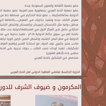
عضو جمعية الثقافة والفنون السعودية بجدة
معرض الكتاب بجده وتنفيذ جداريات في المعرض.....بالاضافة ال
محافل دوليه مثل كازخستان ازبيريجان تركمنستان واشنطن التشيك. رو
بالخط العر بي سوق عكاظ الدولي
الدولية في قطر اليمن التشيك واشنطن الصين بارلين كوريا تركمنس
صاحب متجر جاليري عزف الحرف مع استاذنا القدير إبراهيم الع
تشكيليه... تنفيذ لوحات حسب الطلب ... دورات تدربيه على الخط ال
سلمى جده (أدهم للفنون)
متخصص في التشكيل بالخط العربي
الدورة الخامسة لملتقى القاهرة الدولى لفن الخط العريى
المكرمون و ضيوف الشرف للدورة 