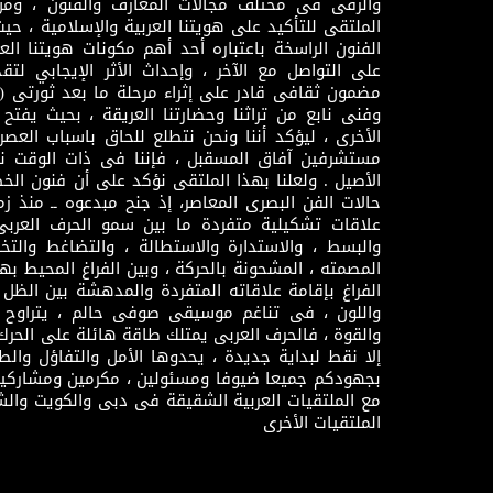
والرقى فى مختلف مجالات المعارف والفنون ، ومن
الملتقى للتأكيد على هويتنا العربية والإسلامية ، ح
الفنون الراسخة باعتباره أحد أهم مكونات هويتنا العر
على التواصل مع الآخر ، وإحداث الأثر الإيجابي لت
وفنى نابع من تراثنا وحضارتنا العريقة ، بحيث يفتح حو
الأخرى ، ليؤكد أننا ونحن نتطلع للحاق باسباب العصر
مستشرفين آفاق المسقبل ، فإننا فى ذات الوقت نتم
الأصيل . ولعلنا بهذا الملتقى نؤكد على أن فنون الخط
حالات الفن البصرى المعاصر، إذ جنح مبدعوه ــ منذ زمن
علاقات تشكيلية متفردة ما بين سمو الحرف العرب
والبسط ، والاستدارة والاستطالة ، والتضاغط والتخ
المصمته ، المشحونة بالحركة ، وبين الفراغ المحيط به
الفراغ بإقامة علاقاته المتفردة والمدهشة بين الظل وا
واللون ، فى تناغم موسيقى صوفى حالم ، يتراوح بي
والقوة ، فالحرف العربى يمتلك طاقة هائلة على الحرك
إلا نقط لبداية جديدة ، يحدوها الأمل والتفاؤل وال
بجهودكم جميعا ضيوفا ومسئولين ، مكرمين ومشاركين
مع الملتقيات العربية الشقيقة فى دبى والكويت والش
الملتقيات الأخرى