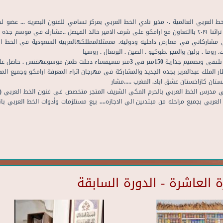
عضو جمعية الخط العربي بجمهورية مصر العربية عضو جمعية الخط العربي العالمية .٠ مدير نادي الخط العربي بمركز ت
الدولية بمكهالمكرمه ... عضو لجنة التحكيم في مسابقة خط من تراثنا ٢٠١٩ باالتعاون مع ارامكو على شرف الامير خالد الفيصل
ي مشاركاتي في معارض داخليه ودوليه. مممثلالممللكهالعربيه السعودية في الخط الع
ما . برلين والمجر .طوكيو . الصين . البرتغال . روسيا
انجازاتي حاصل على المركز اﻻول في المسابقهالدوليه بحب مكه نلتقي وتصميم جدارية 150متر في 3متر 
ة ٢٠١٨م . تنفيذ جدارية في مطار الملك عبدالعزيز بجده الجديد والمشاركة في مهرجان اثراء المعرفة ارامكو
تان كازاخستان عشق اباد. المغرب .....مشار
رافي مدرس الخط العربي بالحرم المكي الشريف المتجر متخصص في فنون الخط العربي (
عربي بجميع مراحله من مبتدىين الي الاجازه.... بيع مستلزمات وأدوات الخط العربي بانو
العاشرة - الدورة السابقة