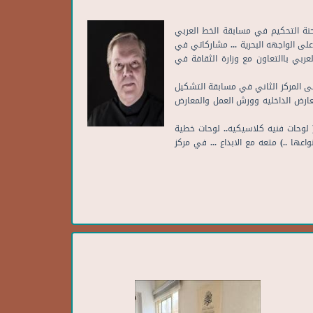
سامي للفنون البصريه ... عضو لحنة التحكيم في مسابقة الخط العربي
 ..مشارك في موسم جده على الواجهه البحرية ... مشاركاتي في
ربي باالتعاون مع وزارة الثقافة في
فسيفساء دخلت طمن موسوعهقنس . حاصل على المركز الثاني في مسابقة التشكيل
 وجميع المعارض الداخليه وورش العمل والمعارض
 لوحات فنيه كلاسيكيه.. لوحات خطية
اعها ..) متعه مع الابداع ... في مركز