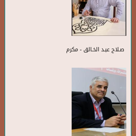
صـلاح عبـد الخـالق - مكرم