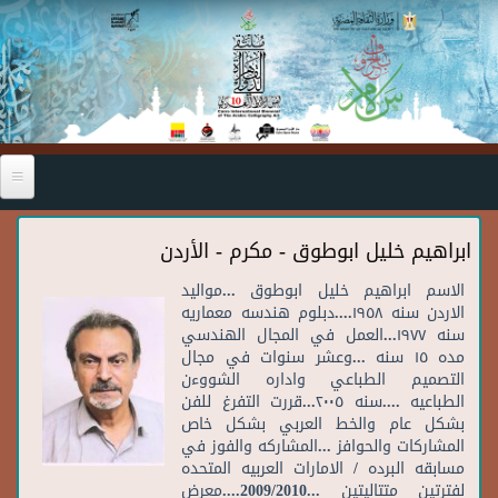
Skip to main content
ابراهيم خليل ابوطوق - مكرم - الأردن
الاسم ابراهيم خليل ابوطوق ...مواليد
الاردن سنه ١٩٥٨....دبلوم هندسه معماريه
سنه ١٩٧٧...العمل في المجال الهندسي
مده ١٥ سنه ...وعشر سنوات في مجال
التصميم الطباعي واداره الشووءن
الطباعيه ....سنه ٢٠٠٥...قررت التفرغ للفن
بشكل عام والخط العربي بشكل خاص
المشاركات والحوافز ...المشاركه والفوز في
مسابقه البرده / الامارات العربيه المتحده
لفترتين متتاليتين ...2009/2010....معرض