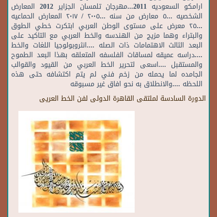
ارامكو السعوديه 2011...مهرجان تلمسان الجزاير 2012 المعارض
الشخصيه ...٥ معارض من سنه ...٢٠٠٥ / ٢٠١٧ المعارض الحماعيه
...٢٥ معرض على مستوى الوطن العربي ابتكرت خطي الطوق
والبتراء وهما مزيج من الهندسه والخط العربي مع التاكيد على
البعد الثالث الاهتمامات ذات الصله ....انثروبولوجيا اللغات والخط
....دراسه عميقه لمساقات الفلسفه المتعلقه بهذا البعد الطموح
والمستقبل ....اسعى لتحرير الخط العربي من القيود والقوالب
الجامده لما يحمله من زخم فني لم يتم اكتشافه حتى هذه
اللحظه ....والانطلاق به نحو افاق غير مسبوقه
الدورة السادسة لملتقى القاهرة الدولى لفن الخط العريى