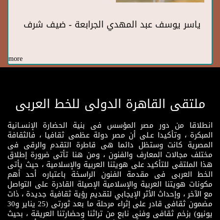
ياسر يوسف عبد المهدي الجرابعة - ضيف شرف
more
ملتقى القاهرة الدولى للخط العربى
انطلاقا من دور مصر المؤسس فى بنية الحضارة الإنسـانية
المبكرة ، وتأكيدا عـلى أن مصر دولة عظمى ثقافيا ، فالثقافة
المصرية كانت وستظل دائما هى قاطرة التقدم والرقى فى
مختلف مجالات المعارف والفنون ، ومن هنا تأتى ضرورة إطلاق
هذا الملتقى للتأكيد على هويتنا العربية والإسلامية ، حيث يأتى
الخط العربى فى مقدمة الفنون الراسخة باعتباره أحد أهم
مكونات هويتنا العربية والإسلامية الإصيلة القادرة على التواصل
مع الآخر ، وإحداث الأثر الإيجابي لتقديم رؤية ثقافية جديدة ، ذات
مضمون ثقافى قادر على إثراء مرحلة ما بعد ثورتى (25 يناير و30
يونيو) بزخم ثقافى وفنى نابع من تراثنا وحضارتنا العريقة ، بحيث