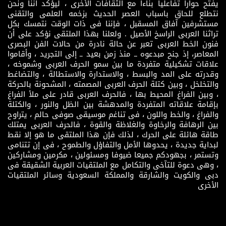
يفتح حوارا تفاعليا بناءاً مع الثقافات الأخرى ، ليؤكد أننا ونحن
نتطلع للحاق باسباب العصر الحديث بزخمه العلمى والتقنى
مستشرفين آفاق المسقبل ، فإننا فى ذات الوقت نتمسك بكل
تراثنا العربى الراسخ الأصيل . ولعلنا بهذا الملتقى نؤكد على أن
فنون الخط العربى تعبر عن حالة نادرة من حالات الفن البصرى
المعاصر، إذ جنح مبدعوه ــ منذ زمن بعيد ــ إلى التجريد ، وأقاموا
علاقات تشكيلية متفردة ما بين سمو الحرف العربى وشموخه ،
وقدرته على المد والبسط ، والاستدارة والاستطالة ، والتضاغط
والتخلخل ، وبين كتلة الحرف العربى المصمته ، المشحونة بالحركة
، وبين الفراغ المحيط بها ، فالحرف العربى قادر على ملأ الفراغ
بإقامة علاقاته المتفردة والمدهشة بين الظل والنور ، والكتلة
والفراغ ، والخط واللون ، فى تناغم موسيقى صوفى حالم ، يتراوح
بين الرهافة والرخاوة والغلاظة والقوة ، فالحرف العربى يمتلك
طاقة هائلة على الحرك ، لذلك فإن هذا الملتقى ما هو إلا نقط
لبداية جديدة ، يحدوها الأمل والتفاؤل والطموح ، فى إن تتنامى
وتستمر ، بجهودكم جميعا ضيوفا ومسئولين ، مكرمين ومشاركين
، وهى دعوة للتآخى والتكامل مع الملتقيات العربية الشقيقة فى
دبى والكويت والشارقة والمملكة السعودية وسائر الملتقيات
الأخرى