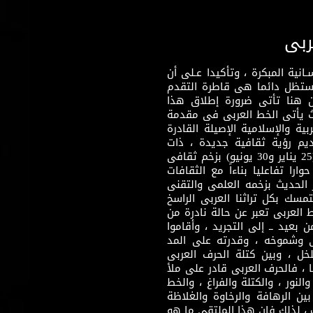
ربى
نية المبكرة ، وتأكيدا عـلى أن
وستظل دائما هى قاطرة التقدم
 هنا تأتى ضرورة إطلاق هذا
يث يأتى الخط العربى فى مقدمة
بية والإسلامية الإصيلة القادرة
قديم رؤية ثقافية جديدة ، ذات
مضمون ثقافى قادر على إثراء مرحلة ما بعد ثورتى (25 يناير و30 يونيو) بزخم ثقافى
ارا تفاعليا بناءاً مع الثقافات
 الحديث بزخمه العلمى والتقنى
سك بكل تراثنا العربى الراسخ
 العربى تعبر عن حالة نادرة من
 بعيد ــ إلى التجريد ، وأقاموا
ى وشموخه ، وقدرته على المد
لخل ، وبين كتلة الحرف العربى
ا ، فالحرف العربى قادر على ملأ
لنور ، والكتلة والفراغ ، والخط
ن الرهافة والرخاوة والغلاظة
 ، لذلك فإن هذا الملتقى ما هو