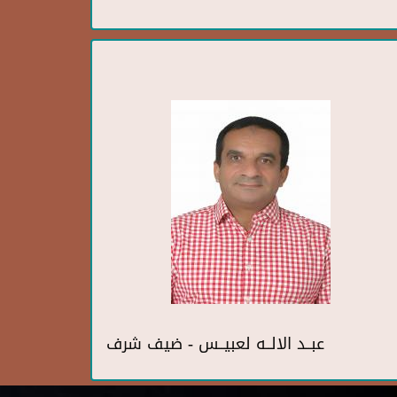
عبــد الالــه لعبيــس - ضيف شرف