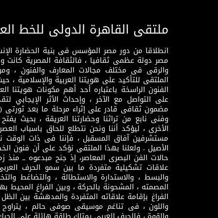
ملتقى القاهرة الدولى للخط الع
انطلاقا من دور مصر المؤسس فى بنية الحضارة الإنسـا
مصر دولة عظمى ثقافيا ، فالثقافة المصرية كانت 
والرقى فى مختلف مجالات المعارف والفنون ، ومن
الملتقى للتأكيد على هويتنا العربية والإسلامية ، ح
الفنون الراسخة باعتباره أحد أهم مكونات هويتنا العر
على التواصل مع الآخر ، وإحداث الأثر الإيجابي لت
وفنى نابع من تراثنا وحضارتنا العريقة ، بحيث يفتح حو
الأخرى ، ليؤكد أننا ونحن نتطلع للحاق باسباب العصر
مستشرفين آفاق المسقبل ، فإننا فى ذات الوقت نتم
الأصيل . ولعلنا بهذا الملتقى نؤكد على أن فنون الخط
حالات الفن البصرى المعاصر، إذ جنح مبدعوه ــ منذ زمن
علاقات تشكيلية متفردة ما بين سمو الحرف العرب
والبسط ، والاستدارة والاستطالة ، والتضاغط والتخ
المصمته ، المشحونة بالحركة ، وبين الفراغ المحيط به
الفراغ بإقامة علاقاته المتفردة والمدهشة بين الظل وا
واللون ، فى تناغم موسيقى صوفى حالم ، يتراوح بي
والقوة ، فالحرف العربى يمتلك طاقة هائلة على الحرك