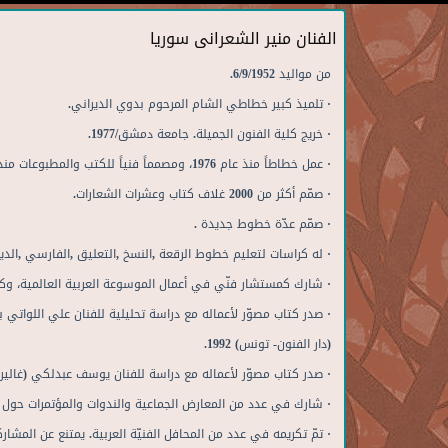
الفنان منير الشعرانى سوريا
من
مواليد
6/9/1952.
·
تلميذ
كبير
خطاطي
الشام
المرحوم
بدوي
الديراني
.
·
خريج
كلية
الفنون
الجميلة
.
جامعة
دمشق
/1977.
·
عمل
خطاطاً
منذ
عام
1976
،
ومصمماً
فنياً
للكتب
والمطبوعات
منذ
·
صمّم
أكثر
من
2000
غلاف
كتاب
وعشرات
الشعارات
.
·
صمّم
عدّة
خطوط
جديدة
.
·
له
كراسات
لتعليم
خطوط
الرقعة
,
النسخ
,
التعليق
,
الفارسي
,
الدي
·
شارك
كمستشار
فنّي
في
أعمال
الموسوعة
العربية
العالمية،
وك
·
صدر
كتاب
مصوّر
لأعماله
مع
دراسة
تحليلية
للفنان
علي
اللواتي
ب
(
دار
الفنون
-
تونس
) 1992.
·
صدر
كتاب
مصوّر
لأعماله
مع
دراسة
للفنان
يوسف
عبدلكي
(
غالير
·
شارك
في
عدد
من
المعارض
الجماعية
والندوات
والمؤتمرات
حول
·
تمّ
تكريمه
في
عدد
من
المحافل
الفنيّة
العربية
.
يمتنع
عن
المشارك