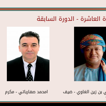
العاشرة - الدورة السابقة
بن زين الغاوي - ضيف
امحمد صفارباتي - مكرم