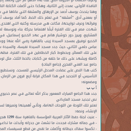
وأعرف الكلمات أو الحروف التي عبث بها الدهر، ثم أنزل وأصعد إلى
النافذة الأولى، عمدت إلى الثانية، وهكذا حتى أكملت الكتابة ال
وهنا يتحدث يوسف أحمد عن الإرهاق والمشقة التي عاناها في سب
أو بمعنى أدق "أمشقه" في تعلم ذلك الخط، كما أفاد يوسف أحمد ك
وقرائها وعرف تواريخها، فكانت هي مدرسته وكتبه التي اهتدى به
شهدت مصر في تلك الفترة أيضًا اهتماما بحركة بناء وتوسعة لم
المشاريع، ويبرز دور خوشيار هانم في عهد الخديو إسماعيل، في
الخديو توفيق بمسجد السيدة زينب بالقاهرة رضي الله عنها ووس
عباس حلمي الثاني، حيث جدد مسجد السيدة نفيسة، والسيدة سكي
على تلك العمائر، وبخطوط كبار الخطاطين في تلك الفترة، فظهرت
كاملة ويشهد على ذلك ما خلفه من كتابات بالخط الثلث، مثل لو
جامع عبد الغني الفخري (جامع البنات)
التأسيس، أو التجديد في هذا المكان قرابة أربع قرون من الزم
ومضمونه:
ﭑ ﭒ ﭓ
جدد هذا الجامع المبارك المعمور بذكر الله تعالى في عصر خديوي
نص تجديد مسجد المارداني
تعتبر تلك اللوحة من اللوحات الهامة، وتأتي أهميتها وتميزها
الإنشاء، ونصه:
- عنيت لجنة حفظ الآثار العربية المؤسسة بالقاهرة سنة 1299 هجريه بعمارة هذا الجامع المبارك والأثر الذي ليس
- في جماله مشارك فجددت ما تشعث من جدرانه وأبدلت ما تداعى 
- تكسوا سفاك حيطانه وأكملت ما نقص من قطع فسيفساء المحراب و