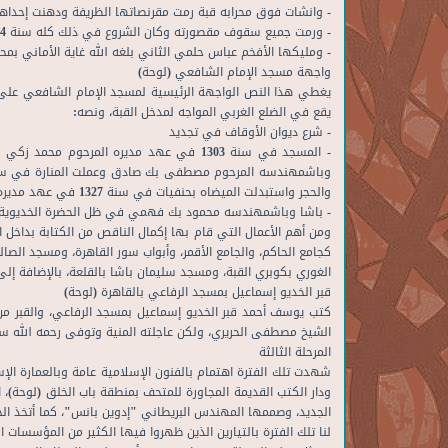
- وانشات فوق محرابه قبة رمت مقرنصاتها الظريفة ودهنت إحداها 
- ورمت جميع سقوف مقصورته وكان الشروع في ذلك كله سنة 1314 وتمامه في سنة 1321 في عصر خديو مصر الأعظم
- ومليكها الأفخم عباس حلمي الثاني بلغه الله غاية الأماني بمحمد
واجهة مسجد الإمام الشافعي (لوحة)
يغطي هذا النص الواجهة الرئيسية لمسجد الإمام الشافعي على هي
يقع في الضلع الغربي المواجه لمدخل القبة، ونصه:
- شرع ديوان الأوقاف في تجديد
والحجر واستبدلت الميضاه بحنفيات في سنة 1327 في عهد مديره مصطفى ماهر
- باشا وباشمهندسه محمود بك فهمي في ظل الحضرة الخديوية
ومن أهم الأعمال التي قام بها إكمال الناقص من الكتابة بداخل ال
كجامع الحاكم، والجامع الأقمر، وأبواب سور القاهرة، ومسجد ا
الغوري بكوبري القبة، ومسجد سليمان باشا بالقلعة، بالإضافة إلى 
قبر الخديو إسماعيل بمسجد الرفاعي بالقاهرة (لوحة)
الشيخ مصطفى الحريري، ولكن عاجلته المنية وتوفى رحمه الله سنة 1917م ، فكتبه يوسف أحمد، والقبر مكون من ثلاث طبقات، الوسطى كتب عليها بالخط
المرحلة الثالثة
شهدت تلك الفترة اهتمام بالفنون الإسلامية عامة وبالعمارة الإ
الجديد، وصممها المهندس البريطاني "إدوين بانس"، كما أتخذ الخ
لنا تلك الفترة بالتيارين الذين ظهروا فيها الكثير من المؤسسات 