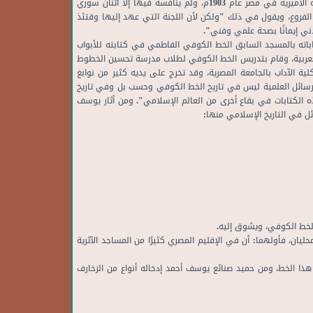
وتمثل هذه المرحلة من حياة يوسف أحمد ذروة العطاء الفني، حيث حاز المرتبة الثانية للخط الكوفي في المسابقة التي أُقيمت لإصلاح حروف المطبعة الأميرية في مصر عام 1903م، ولم ينافسه فيها إلا اثنان سوري
منها 17 نموذجًا عن قواعد الكوفي الأصلية؛ والباقي عن الفروع، ويقول في ذلك "ولكن لأن اللجنة التي عهد إليها وقتئذ
ل زادني إيمانًا بصحة علمي وفني".
وحة)، وأستخدم في كتاباته بالمسجد السابق الخط الكوفي الفاطمي في كتابته للأبواب
ر العربية، وقام بتدريس الخط الكوفي لطلاب مدرسة تحسين الخطوط
لية الآداب بالجامعة المصرية، وقد تخرج على يديه كثير من نوابغ
الرسائل العلمية ليس في تاريخ الخط الكوفي وحسب بل وفي تاريخ
ه الكتابات في بقاع أخرى من العالم الإسلامي". ومن أثار يوسف
ل في التاريخ الإسلامي منها:
الخط الكوفي، ويشوق إليه.
يان، فأولهما: أن في الإقليم المصري كثيرًا من المساجد الآثرية
 هذا الخط، ومن حميد صنائع يوسف أحمد إدخاله أنواع من الزخارف