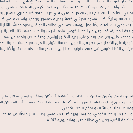
وتونسي، وبطبيعة الحال لم يرضى يوسف أحمد عن هذه النتيجة خصوصًا وأنه قدم 27 نموذجًا 
 منحتني الجائزة الثانية، فلم يفل ذلك من عزيمتي، لأني عرفت قيمة كتابة غيري فيه، ب
ف يوسف أحمد بكتابة أوسمة الدولة عام 1914م، وفي تلك الفترة أيضًا كتب مسجد الحبشي كاملاً بمدينة دمنهور (ل
بابيك، وفي تلك الفترة أيضًا وصل يوسف أحمد في وظائف الدولة أن أصبح مفتشًا للآثا
الجامعة المصرية، كما جعل من الخط الكوفي مادة للدرس والبحث بقسم الآثار العربية بك
له، ومحمد خليل، وغيرهم، وتخرج على يديه الدكتور إبراهيم جمعة صاحب واحدة من أهم 
الكوفية على الأحجار في مصر في القرون الخمسة الأولى للهجرة مع دراسة مقارنة لهذ
ضرة عن الخط الكوفي في جميع أطواره" هذا إلى جانب دراساته العلمية عدة، وأيضًا رسائ
ن ذاتيين، وآخرين محليين، أما الذاتيان فأولهما: أنه كان رسامًا، والرسم يسهل تعلم 
حفزه على إتقان تعلمه، والتفوق في كتابته استجابة لبواعث نفسه. وأما العاملان المحل
ابها بكثير من الآيات والحكم بالخط الكوفي.
كتوب عليها بالخط الكوفي، وعليها تواريخ كتابتها، فهي بذلك تعتبر متحفًا من متاحف
غلفة الكتب، وظل في عطائه حتى وفاته يونيه 1942م.