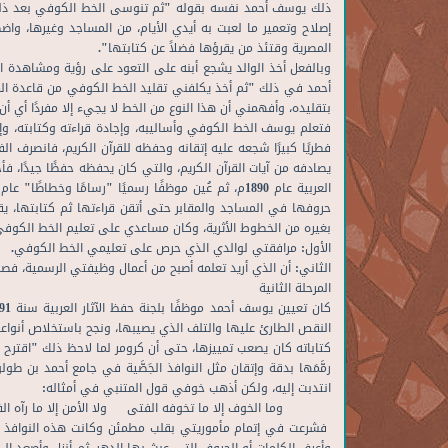
إصلاح وتعمير ما لعبت به أيدي الأيام، من المساجد وغيرها، وا
المصرية وقتئذ من يقرؤها فضلاً عن كتابتها".
وبالفعل أخذ الوالد يشجع أبنه على التعود على رؤية ومشاهدة الآث
أحمد في ذلك "ثم أخذ يكلفني تقليد الخط الكوفي من قاعدة المرب
بتقليده، وأفهمني أن هذا النوع من الخط لا يجيء إلا مفردًا أي أ
فتعلم يوسف الخط الكوفي وأساليبه، وإجادة قراءته وكتابته، وإت
فطريًا كبيرًا شجعه عليه إتقانه وحفظه للقرآن الكريم، فانصرف
يصادفه من آيات القرآن الكريم، والتي كان يحفظه حفظًا جيدًا، ف
حروفها في المساجد والمقابر حتى أتقن قراءتها ثم كتابتها، ي
بغيره من الخطوط الأثرية، وكان مساعدي على تعليم الخط الكوفي
الأول: مرافقتي لوالدي الذي حرص على تعليمي الخط الكوفي.
الثاني: أن الذي أريد تعلمه أصبح من أعمال وظيفتي الرسمية،
المرحلة الثانية
النقص الطارئ عليها والتلف الذي يصيبها، ونجح باستخلاص أنواعها
كتاباته كان يصعب تمييزها، حتى أن كرومر لما لاحظ ذلك "اقترح 
انتدبت إليه، ولكن أذهب خوفي قول المتنبي في أمثاله:
وما الخوف إلا ما تخوفه الفتى ولا الأمن إلا ما رآه الفت
فشرعت في إتمام مأموريتي بقلب مطمئن وكانت هذه النوافذ عل