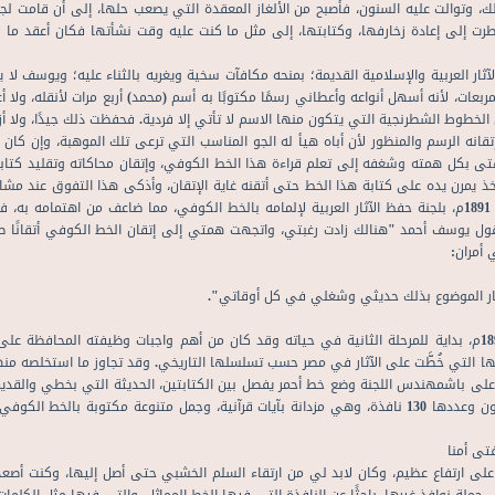
ضطرت إلى إعادة زخارفها، وكتابتها، إلى مثل ما كنت عليه وقت نشأتها فكان أعقد ما
ار العربية والإسلامية القديمة؛ بمنحه مكافآت سخية ويغريه بالثناء عليه؛ ويوسف لا يخ
عات، لأنه أسهل أنواعه وأعطاني رسمًا مكتوبًا به أسم (محمد) أربع مرات لأنقله، ولا 
ن الخطوط الشطرنجية التي يتكون منها الاسم لا تأتي إلا فردية. فحفظت ذلك جيدًا، ولا 
قانه الرسم والمنظور لأن أباه هيأ له الجو المناسب التي ترعى تلك الموهبة، وإن كان 
 الفتى بكل همته وشغفه إلى تعلم قراءة هذا الخط الكوفي، وإتقان محاكاته وتقليد كت
أخذ يمرن يده على كتابة هذا الخط حتى أتقنه غاية الإتقان، وأذكى هذا التفوق عند مشار
العربية عام 1890م، ثم عُين موظفًا رسميًا "رسامًا وخطاطًا" عام 1891م، بلجنة حفظ الآثار العربية لإلمامه بالخط ال
قول يوسف أحمد "هنالك زادت رغبتي، واتجهت همتي إلى إتقان الخط الكوفي أتقانًا صح
 أمران:
 فصار الموضوع بذلك حديثي وشغلي في كل أوقاتي".
كان تعيين يوسف أحمد موظفًا بلجنة حفظ الآثار العربية سنة 1891م، بداية للمرحلة الثانية في حياته وقد كان من أهم وا
 التي خُطَّت على الآثار في مصر حسب تسلسلها التاريخي. وقد تجاوز ما استخلصه منها سب
على باشمهندس اللجنة وضع خط أحمر يفصل بين الكتابتين، الحديثة التي بخطي والقديمة
رمَّمَها بدقة وإتقان مثل النوافذ الجَصَّية في جامع أحمد بن طولون وعددها 130 نافذة، وهي مزدانة بآيات قر
ى أمنا
ى ارتفاع عظيم، وكان لابد لي من ارتقاء السلم الخشبي حتى أصل إليها، وكنت أصعد