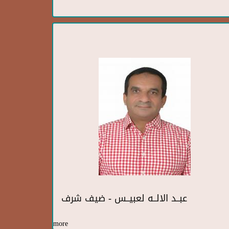
عبــد الالــه لعبيــس - ضيف شرف
more