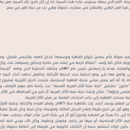
خه، الأمر الذي يجعله يستوعب مادة هذه السيرة، أما إن كان قارئ تلك السيرة ممن يه
عن هذا الفن الراقي، والاطلاع على مصادره، خصوصًا وهي جزء من حياة الفن في مصر.
فريقيا عمومًا، فأمر بتعديل شوارع القاهرة وتوسيعها ليدخل الهواء والشمس للمنازل، 
، فكان كما وُصف "تتملكه الرغبة في إنشاء مدن فاخرة وحدائق ومتنزهات غناء، وكل وس
وقد بدأ الخديو إسماعيل في محاولاته بناء مدينة أوربية الطراز والعمارة، بعدما
، واتفق معه على وضع تخطيط جديد لحديقة الأزبكية، وبالفعل تدفقت أعداد كبيرة 
ا، إلا أنه أضر ببعض مباني مدينة القاهرة الإسلامية، فتصدت الدول الأوربية لمشروع
لة، فُأنْشِأ في 18 ديسمبر 1881م، أول دكريتو "قانون" بتشكيل "لجنة حفظ الآثار العربية القديمة" تحت رئاسة 
المقتضى إجراؤها"، فكان لإنشاء لجنة حفظ الآثار العربية، آثر كبير في المحافظة على الآثار
ية بمساجد القاهرة، إلى جانب الدراسات العلمية عن بعض الآثار العربية.
في تلك الفترة الزمنية وفي هذا العصر ولد يوسف أفندي أحمد بن المعلم يوسف أحم
هو أول من اخترع طريقة إصلاح الجدران المائلة، وتقويتها، وذاع صيته ونال تقديرًا عظيم
ها إلى حدًا بعيدًا من الشهرة والنبوغ أبلغ أثر في نشأة الابن؛ فأخذ الوالد يصطحب مع
ميم الآثار الإسلامية- أو غيرها من زخارف ونقوش وخطوط، وكان الأب يوحي لابنه الص
ون الوالد أستشعر بحسه أن الكتابات الكوفية في طريقها إلى النهاية خصوصًا وأن أ