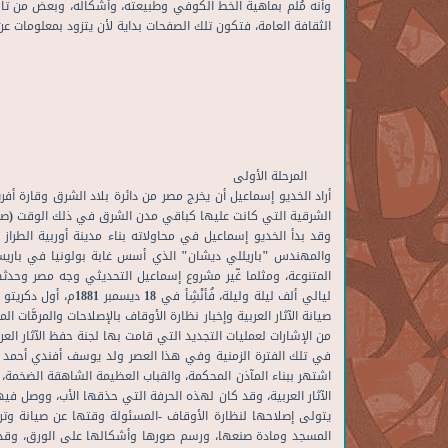
وأنه مُلم بماهية الخط الكوفي وطبيعته، وأشكاله، وبعض من تاري
الثقافة العامة، فتكون تلك الصفحات بداية لأن يتزود بمعلومات 
المرحلة الأولى
أراد الخديو إسماعيل أن يخرج مصر من دائرة بلاد الشرق وقارة أ
الشرقية التي كانت عليها كباقي مدن الشرق في ذلك الوقت (صورة)
والمهندس "باريللي ديشان" الذي أسس غابة بولونيا في باريس
المتنوعة، ومثلما غّير مشروع إسماعيل التحديثي وجه مصر وحدثه
ليالي ألف ليلة ولي
صيانة الآثار العربية وإخبار نظارة الأوقاف بالإصلاحات والمرمَّات 
من الإشارات لعمليات التجديد التي قامت بها لجنة حفظ الآثار العرب
اشتهر ببناء المآذن المحكمة، والقباب العظيمة الشاهقة الضخمة، و
الآثار العربية، وقد كان لهذه الحرفة التي حذقها الأب، ووصل في
يتولى إصلاحها لنظارة الأوقاف -المسئولة وقتها عن صيانة وتر
المسجد ومادة صنعها، ورسم صورها وأشكالها على الورق، وقد يك