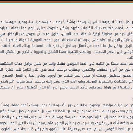
ظل أجيالاً لا يعرفه الناس إلا رسومًا وأشكالاً يصعب عليهم قراءتها، وتمييز حروفها 
ليوسف أحمد، فأصبحت تلك الكلمات مكررة بشكل ملحوظ، وعلى الرغم مما تحمله العبارة من
كان لابد من محاولة لرؤية شاملة لهذا الفنان، نحاول فيها أن نغوص قدر الإمكان في
 عايش الرجل أو تعلم على يديه، ثم الاستعانة بدور الحفظ القومية للدولة والهيئات ذا
الرجل، ولكن هل ما قدمه من أعمال يستحق أن تفرد تلك المساحة وذلك العناء، أعتقد 
ي في العصر الحديث"، وبالطبع النتيجة بهذا الشكل والصورة لا تخرج عن الشكل المأل
اب.
أحمد بعيدًا عن نتاجه في الخط الكوفي فقط، وإنما من خلال مراحل حياته المختلفة، ون
نوع من أنواع العبقرية والتحدي، وعبقرية يوسف أحمد هي نتاج لتاريخ تلك الفترة، ال
صر الخديو إسماعيل، ورغبته أن يجعل مصر قطعة من أوروبا، وهي أيضًا رد الفعل المصري
مهم بالكتابات والخطوط العربية، وهو الأمر الذي يشير إليه يوسف أحمد بقوله "ثم زادني 
ي كتابتها، ثم زارها بعد ذلك، فأخذ العجب، وعلم أنني أنا الذي أكملتها، حتى أن بعضه
.
ن قراءة مراحلها بوضوح؛ بداية من دور الأب ونهاية بدور يوسف أحمد معلمًا وفنانًا 
، ولم يقف دور يوسف أحمد عند إخراج فنانين للخط العربي، بل منهم من حمل رسالة دكتور
يد الخط فقط إلى عَالِم أصبح صاحب مدرسة ورسالة، هذا إلى جانب أنه جعل من الخط ا
، ولكنه أداه في تكييف وتنسيق جديد على الورق، فلم يسبق أن رأت العين الخط الكوفي
ن الخط الكوفي، بل لم نضع حتى تعريفًا لتلك الأمور، ولم يكن ذلك بخلاً على القارئ