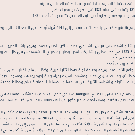
فغدت كما كانت زاهية لطيفة وبنيت الطبقة العليا من منارته
 واله وصحبه وأنصاره أمين يارب العالمين كتبه يوسف أحمد 1321
ئة شريط كتابي بالخط الثلث، مقسم إلى ثلاثة أجزاء أولها في الضلع الشمالي، وجزئه
وباشمهندسه المرحوم مصطفى بك صادق وعملت المنارة في سنة 1323 في عصر عدلي باشا يكن المدير وصابر بك صبري
 كتبه يوسف أحمد
جامع الأزهر عند ترميمه بمعرفة لجنة حفظ الآثار العربية، وكذلك إتمام الكتابات على سا
لصالح طلائع، ومسجد سيدي معاذ، ومشهد السيدة رقية، وقبة إخوة يوسف، ومسجد الجي
آلاف الألواح والشواهد الآثرية التي تسلمها ونسَّقها أثناء عمله كرسام وخطاط ومفتش ل
كتب يوسف أحمد قبر الخديو إسماعيل بمسجد الرفاعي، والقبر من تصميم المهندس الإيطالي
 الثلث
سلامية بشكل خاص من حيث الإنشاء واستدعاء التفاصيل المعمارية الإسلامية، وأعمال ال
ديو عباس حلمي الثاني شعارًا كتابيًا يقوم تصميمه على الخط العربي إلى جانب الشعار
العلمية والثقافية والشخصيات صاحبة الريادة التي كان لها دورًا بارزًا في تشكيل ملام