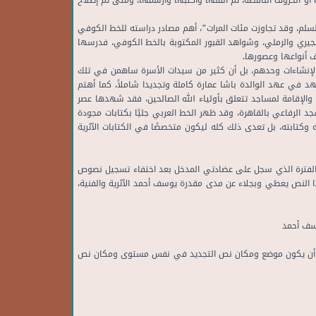
ت أو الحروف الناقصة، ثم أنقلها وأكتبها وأرسمها، ومتى تم إصلاح
سلم، وقد تجاوزت مئات المرات"، أهم مصادر دراسته للخط الكوفي
الجيري والرملي، وشواهد القبور المكتوبة بالخط الكوفي، فدرسها
ف أنواعها وعصورها.
 الإنشاءات وحدهم، بل أن كثير من سيدات الأسرة ساهمن في تلك
 في عهد الوالدة باشا عمارة كاملة وتجديدا شاملاً، كما أهتم
الإقامة لمساجد تتعلق بأولياء الله الصالحين، فقد شهدها عصر
لرفاعي بالقاهرة، وقد ظهر الخط العربي جليًا بكتابات مجودة
وكتابته، بل تعدى ذلك كله ليكون متخصصًا في الكتابات الآثرية
 أن نص تجديد جامع عبد الغني الفخري المؤرخ 1313هـ، هو النص الوحيد من هذه الفترة الذي سجل على عضادتي المدخل بعد اختفاء تسجيل نصوص
 النص يعطي وبجلاء عن مدى مقدرة يوسف أحمد الآثرية والفنية،
وسف أحمد
 أحمد أن يكون موضع ومكان نص التجديد في نفس مستوى ومكان نص