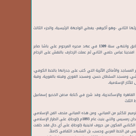
ا الثاني -وهو أكبرهم- يغطي الواجهة الرئيسية، والجزء الثالث
- المسجد في سنة 1303 في عهد مديره المرحوم محمد زكي باشا وباشمهندس فرنس باشا في عهد ساكن الجنان محمد توفيق باشا الخديو السابق وانتهى سنة 1309 في عهد مديره المرحوم علي باشا صابر
 الباشمهندس في ظل الخديو افندينا عباس حلمي الثاني ثم عملت الزخارف بالنقش على الرخام
ئر المساجد والأماكن الآثرية التي كتب على جدرانها بالخط الكوفي،
وشي، ومسجد السلطان حسن، ومسجد الغوري وقبته بالغورية، وقبة
لآثار الإسلامية.
 A.Battigelli، الذي صمم العديد من المنشآت المعمارية في القاهرة والإسكندرية، وقد شرع في كتابة مدفن الخديو إسماعيل
ترميم للكثير من المباني، ومن هذه المباني متحف الفن الإسلامي
ودار الكتب القديمة المجاورة للمتحف بمنطقة باب الخلق (لوحة)، الذي أمر بإنشائه الخديو عباس حلمي الثاني وافتتح عام 1903م، وواجهة محطة مصر بميدان رمسيس والتي بنيت عام 1893م (لوحة)، على الطراز الإسلامي
 الكتابي المكون من حروف لاتينية (لوحة)، على أي حال فقد خلفت
ح ليس فن الخط العربي وحسب، بل المشهد الثقافي كاملاً.