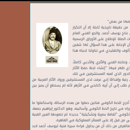
بعضها من بعض"
 حقيقة تاريخية ثابتة إلا أن التكرار
 نتاج يوسف أحمد، والجو الفني العام
ت الصلة للإطلاع على الأوراق الرسمية
أن الإجابة على هذا السؤال لها شقين
وف والتقليدي في تناولنا لحياة هذا
تاجه الفني والأثري والأدبي كاملاً،
ذي ظهر فيها "إنشاء لجنة حفظ الآثار
 الدور الذي لعبه المستشرقين في تلك
رغبة وإقدامًا إني عرفت لدى المستشرقين ورواد الآثار العربية من
م طلب إلي أن أريه كتابتي في الأزهر لأنه لم يستطع أن يميز بين
أخرج للخط الكوفي فنانين حملوا من بعده الرسالة، واستكملوا ما
اه في تاريخ الخط الكوفي وأساليبه، وهو الدكتور إبراهيم جمعة،
لكوفي "ثقافة بصرية وتشكيلية" جديدة لم تتعودها العين الفنية
 من قبل إلا على العمائر المملوكية في القاهرة.
، فالغرض من ذلك أن من يحاول قراءة سيرة فنية ليوسف أحمد لابد