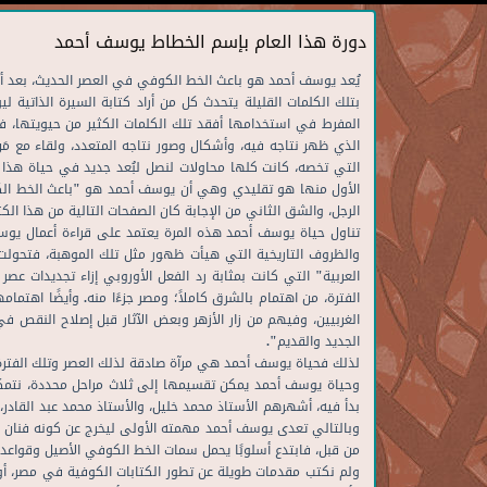
دورة هذا العام بإسم الخطاط يوسف أحمد
يُعد يوسف أحمد هو باعث الخط الكوفي في العصر الحديث، بعد أن 
بتلك الكلمات القليلة يتحدث كل من أراد كتابة السيرة الذاتية 
المفرط في استخدامها أفقد تلك الكلمات الكثير من حيويتها، ف
الذي ظهر نتاجه فيه، وأشكال وصور نتاجه المتعدد، ولقاء مع مَن
التي تخصه، كانت كلها محاولات لنصل لبُعد جديد في حياة هذا 
الأول منها هو تقليدي وهي أن يوسف أحمد هو "باعث الخط الكوف
الرجل، والشق الثاني من الإجابة كان الصفحات التالية من هذا الكت
تناول حياة يوسف أحمد هذه المرة يعتمد على قراءة أعمال يوسف 
والظروف التاريخية التي هيأت ظهور مثل تلك الموهبة، فتحولت ل
العربية" التي كانت بمثابة رد الفعل الأوروبي إزاء تجديدات ع
الفترة، من اهتمام بالشرق كاملاً؛ ومصر جزءًا منه. وأيضًا اهتما
الغربيين، وفيهم من زار الأزهر وبعض الآثار قبل إصلاح النقص ف
الجديد والقديم".
لذلك فحياة يوسف أحمد هي مرآة صادقة لذلك العصر وتلك الفترة
وحياة يوسف أحمد يمكن تقسيمها إلى ثلاث مراحل محددة، نتمكن م
بدأ فيه، أشهرهم الأستاذ محمد خليل، والأستاذ محمد عبد القادر
وبالتالي تعدى يوسف أحمد مهمته الأولى ليخرج عن كونه فنان يج
من قبل، فابتدع أسلوبًا يحمل سمات الخط الكوفي الأصيل وقواعده
ولم نكتب مقدمات طويلة عن تطور الكتابات الكوفية في مصر، أو ع