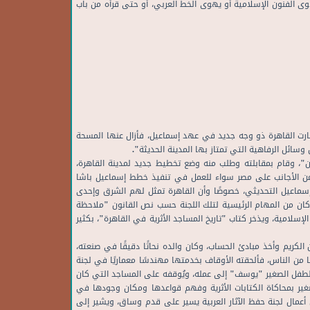
وى الفنون الإسلامية أو يهوى الخط العربي، أو حتى قرأه من باب
وصارت القاهرة ذو وجه جديد في عهد إسماعيل، فأزال عنها المسحة
ائل الرفاهية التي تمتاز بها المدينة الحديثة".
 زار إسماعيل باريس عام 1867م، وشاهد التخطيط الذي وضعه "أوسمان"، وقام بمقابلته وطلب منه وضع تخطيط جديد لمدينة القاهرة،
من الأجانب على مصر سواء للعمل في تنفيذ خطط إسماعيل باشا
 إسماعيل التحديثي، خصوصًا وأن القاهرة تمثل لهم الشرق وإحدى
ناظر عموم الأوقاف، وكان من المهام الرئيسية لتلك اللجنة حسب نص القانون "ملاحظة
 الإسلامية، ويذخر كتاب "تاريخ المساجد الأثرية في القاهرة"، بكثير
د، ولد بالقاهرة سنة 1875م، وتعلم القراءة والكتابة، وحفظ القرآن الكريم وأخذ مبادئ الحساب، وكان والده نحاتًا دقيقًا في صنعته،
ًا من الناس، فألحقته الأوقاف بخدمتها مهندسًا معماريًا في لجنة
ه الطفل الصغير "يوسف" إلى عمله، ويُوقفه على المساجد التي كان
غير بمحاكاة الكتابات الأثرية وفهم قواعدها ومكان وجودها في
عمال لجنة حفظ الآثار العربية يسير على قدم وساق، ويشير إلى