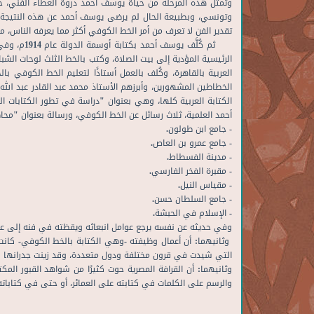
تقدير الفن لا تعرف من أمر الخط الكوفي أكثر مما يعرفه الناس،
ثم كُلَّ
الرئيسية المؤدية إلى بيت الصلاة، وكتب بالخط الثلث لوحات الش
العربية بالقاهرة، وكُلف بالعمل أستاذًا لتعليم الخط الكوفي ب
الخطاطين المشهورين، وأبرزهم الأستاذ محمد عبد القادر عبد ال
الكتابة العربية كلها، وهي بعنوان "دراسة في تطور الكتابات 
أحمد العلمية، ثلاث رسائل عن الخط الكوفي، ورسالة بعنوان "محا
- جامع ابن طولون.
- جامع عمرو بن العاص.
- مدينة الفسطاط.
- مقبرة الفخر الفارسي.
- مقياس النيل.
- جامع السلطان حسن.
- الإسلام في الحبشة.
وفي حديثه عن نفسه يرجع عوامل انبعاثه ويقظته في فنه إلى عاملي
وثانيهما: أن أعمال وظيفته -وهي الكتابة بالخط الكوفي- كانت ت
التي شيدت في قرون مختلفة ودول متعددة، وقد زينت جدرانها وقب
وثانيهما: أن القرافة المصرية حوت كثيرًا من شواهد القبور الم
والرسم على الكلمات في كتابته على العمائر، أو حتى في كتاباته لأ