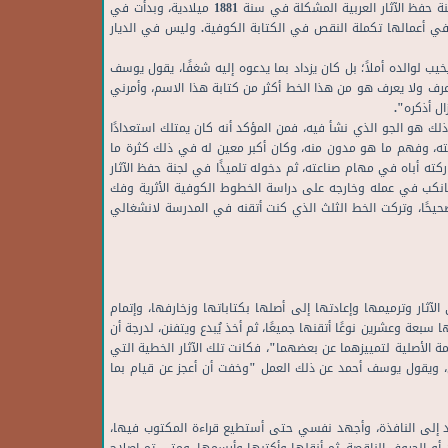
ذلك يوسف أحمد نفسه بقوله "ثم تنوسى الخط الكوفي بعد ذلك، وتوالت عليه السنون، فأصبح من الألغاز المعقدة التي يصعب حلها، إلى أن قامت لجنة حفظ الآثار العربية المشكلة في سنة 1881 ميلادية، وبدأت في
 في أعمالها تكملة النقص في الكتابة الكوفية. وليس في الديار
يب لوالده أملاً؛ بل كان يزداد بما يدعوه إليه شغفًا، يقول يوسف
أعرف ولا يعرف هو من هذا الخط أكثر من كتابة هذا الاسم، وأمرني
أزال أذكره".
ذلك هو الجو الذي نشأ فيه، فمن المؤكد أنه كان يمتلك استعدادًا
ابته، وفهم ما هو مدون منه، وكان أكبر معين له في ذلك كثرة ما
كته أباه في مهام صناعته، ثم دخوله تلميذًا في لجنة حفظ الآثار
كوفي، مما ضاعف من اهتمامه به، فانكب في عمله وخارجه على دراسة الخطوط الكوفية الأثرية وفك
يحًا، وتركت الخط الثلث الذي كنت أتقنه في المدرسة لانشغالي
جبات وظيفته المحافظة على الآثار وترميمها وإعادتها إلى أصلها بكتاباتها وزخارفها، وإتمام
عة وعشرين نوعًا أتقنها جميعًا، ثم أخذ يُبدع ويتفنن، لدرجة أن
 الأصلية لتمييزهما عن بعضهما"، فكانت تلك الآثار الخطية التي
آنية، وجمل متنوعة مكتوبة بالخط الكوفي، ويقول يوسف أحمد عن ذلك العمل "وخفت أن أعجز عن قيام بما
 إلى النافذة، وأجهد نفسي حتى أستطيع قراءة المكتوب فيها،