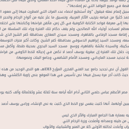
 جملة نوافذ غيرها، باحثًا عن النافذة التي فيها الخط المماثل، والتي فيها مثل الكلما
ناقصة في جميع النوافذ التي تم إصلاحها".
يل إتمام عمله فيقول "ولا أستطيع احصاء عدد المرات التي اضطررت فيها إلى صعود ال
ثيرًا من قيامه بترتيب الآثار العربية، وتنسيق ما عثر عليه من ألواح الرخام والحجر 
ا إلى معرفة قواعد الكتابة الكوفية في كل زمن، فأتقن قراءتها وكتابتها على اختلا
عظم لمساجد أولياء الله الصالحين، ولم يقف حكام تلك الفترة وراء تلك السلسلة من
 إقامة مسجد الرفاعي بالقاهرة، ومسجد سيدي المغازي بمحافظة كفر الشيخ الذي شهد
عه، ومسجد السيد إبراهيم الدسوقي بمحافظة كفر الشيخ، وكانت أكبر فترات التوسعة و
نة، والسيدة عائشة بالقاهرة، ووسع مسجد السيد البدوي بمدينة طنطا، وأكمل مسجد ا
 خلال تلك الفترة إن عبقرية يوسف أحمد لا تكمن في إحيائه للخط الكوفي من قراءته 
حة تجديد مسجد المارداني، ومسجد الأمام الشافعي، وجامع البنات ونصوصها:
كتب هذا النص على عضادت المدخل الرئيسي للمسجد، ونستطيع القول
ان، حيث كانت آخر مرة يسجل فيها نص تأسيس في هذا الموقع بنص زاوية الكلشني، وهذا
 مصر الأعظم عباس حلمي الثاني أدام الله أيامه سنة ثلاثة عشر وثلاثمائة وألف كتبه ي
 لسببين أولهما، أنها كتبت بنفس نوع الخط الذي كتبت به نص الإنشاء، وراعى يوسف
من طينه وعمدانه وأصلحت وزرة الرخام التي
أعادت لحالته الأولى كلا من المنبر والشبابيك والأبواب